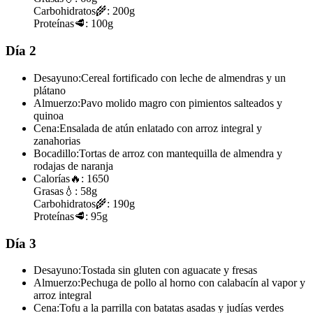
Carbohidratos
🌾:
200g
Proteínas
🥩:
100g
Día 2
Desayuno:
Cereal fortificado con leche de almendras y un
plátano
Almuerzo:
Pavo molido magro con pimientos salteados y
quinoa
Cena:
Ensalada de atún enlatado con arroz integral y
zanahorias
Bocadillo:
Tortas de arroz con mantequilla de almendra y
rodajas de naranja
Calorías
🔥:
1650
Grasas
💧:
58g
Carbohidratos
🌾:
190g
Proteínas
🥩:
95g
Día 3
Desayuno:
Tostada sin gluten con aguacate y fresas
Almuerzo:
Pechuga de pollo al horno con calabacín al vapor y
arroz integral
Cena:
Tofu a la parrilla con batatas asadas y judías verdes