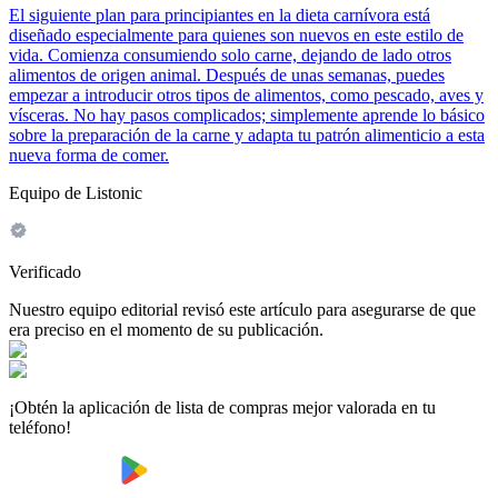
El siguiente plan para principiantes en la dieta carnívora está
diseñado especialmente para quienes son nuevos en este estilo de
vida. Comienza consumiendo solo carne, dejando de lado otros
alimentos de origen animal. Después de unas semanas, puedes
empezar a introducir otros tipos de alimentos, como pescado, aves y
vísceras. No hay pasos complicados; simplemente aprende lo básico
sobre la preparación de la carne y adapta tu patrón alimenticio a esta
nueva forma de comer.
Equipo de Listonic
Verificado
Nuestro equipo editorial revisó este artículo para asegurarse de que
era preciso en el momento de su publicación.
¡Obtén la aplicación de lista de compras mejor valorada en tu
teléfono!