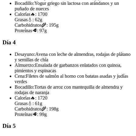
Bocadillo:
Yogur griego sin lactosa con arándanos y un
puñado de nueces
Calorías
🔥:
1700
Grasas
💧:
62g
Carbohidratos
🌾:
195g
Proteínas
🥩:
97g
Día 4
Desayuno:
Avena con leche de almendras, rodajas de plátano
y semillas de chía
Almuerzo:
Ensalada de garbanzos enlatados con quinoa,
pimientos y espinacas
Cena:
Filetes de salmón al horno con batatas asadas y judías
verdes
Bocadillo:
Tortas de arroz con mantequilla de almendra y
rodajas de naranja
Calorías
🔥:
1720
Grasas
💧:
61g
Carbohidratos
🌾:
198g
Proteínas
🥩:
99g
Día 5