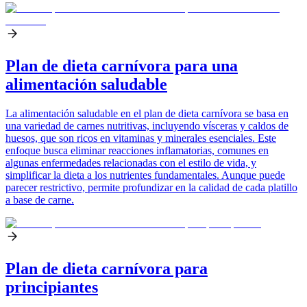
Plan de dieta carnívora para una
alimentación saludable
La alimentación saludable en el plan de dieta carnívora se basa en
una variedad de carnes nutritivas, incluyendo vísceras y caldos de
huesos, que son ricos en vitaminas y minerales esenciales. Este
enfoque busca eliminar reacciones inflamatorias, comunes en
algunas enfermedades relacionadas con el estilo de vida, y
simplificar la dieta a los nutrientes fundamentales. Aunque puede
parecer restrictivo, permite profundizar en la calidad de cada platillo
a base de carne.
Plan de dieta carnívora para
principiantes