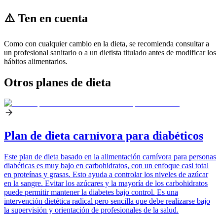
⚠️ Ten en cuenta
Como con cualquier cambio en la dieta, se recomienda consultar a
un profesional sanitario o a un dietista titulado antes de modificar los
hábitos alimentarios.
Otros planes de dieta
Plan de dieta carnívora para diabéticos
Este plan de dieta basado en la alimentación carnívora para personas
diabéticas es muy bajo en carbohidratos, con un enfoque casi total
en proteínas y grasas. Esto ayuda a controlar los niveles de azúcar
en la sangre. Evitar los azúcares y la mayoría de los carbohidratos
puede permitir mantener la diabetes bajo control. Es una
intervención dietética radical pero sencilla que debe realizarse bajo
la supervisión y orientación de profesionales de la salud.