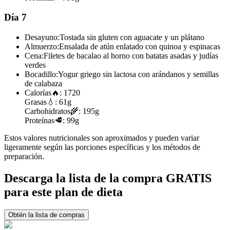
Día 7
Desayuno:
Tostada sin gluten con aguacate y un plátano
Almuerzo:
Ensalada de atún enlatado con quinoa y espinacas
Cena:
Filetes de bacalao al horno con batatas asadas y judías
verdes
Bocadillo:
Yogur griego sin lactosa con arándanos y semillas
de calabaza
Calorías
🔥:
1720
Grasas
💧:
61g
Carbohidratos
🌾:
195g
Proteínas
🥩:
99g
Estos valores nutricionales son aproximados y pueden variar
ligeramente según las porciones específicas y los métodos de
preparación.
Descarga la lista de la compra GRATIS
para este plan de dieta
Obtén la lista de compras