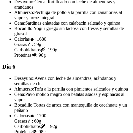
Desayuno:
Cereal fortificado con leche de almendras y
arándanos
Almuerzo:
Pechuga de pollo a la parrilla con zanahorias al
vapor y arroz integral
Cena:
Sardinas enlatadas con calabacín salteado y quinoa
Bocadillo:
Yogur griego sin lactosa con fresas y semillas de
girasol
Calorías
🔥:
1680
Grasas
💧:
59g
Carbohidratos
🌾:
190g
Proteínas
🥩:
96g
Día 6
Desayuno:
Avena con leche de almendras, arándanos y
semillas de chía
Almuerzo:
Tofu a la parrilla con pimientos salteados y quinoa
Cena:
Pavo molido magro con batatas asadas y espinacas al
vapor
Bocadillo:
Tortas de arroz con mantequilla de cacahuate y un
plátano
Calorías
🔥:
1700
Grasas
💧:
60g
Carbohidratos
🌾:
192g
Proteínas
🥩:
98g