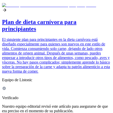
Plan de dieta carnívora para
principiantes
El siguiente plan para principiantes en la dieta carnívora está
diseñado especialmente para quienes son nuevos en este estilo de
vida. Comienza consumiendo solo carne, dejando de lado otros
alimentos de origen animal. Después de unas semanas, puedes
empezar a introducir otros tipos de alimentos, como pescado, aves y
vísceras. No hay pasos complicados; simplemente aprende lo básico
sobre la preparación de la carne y adapta tu patrón alimenticio a esta
nueva forma de comer.
Equipo de Listonic
Verificado
Nuestro equipo editorial revisó este artículo para asegurarse de que
era preciso en el momento de su publicación.