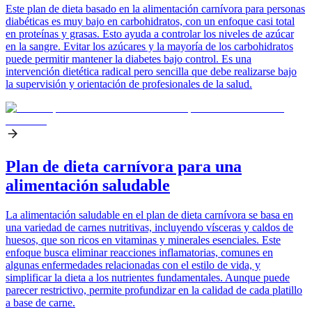
Este plan de dieta basado en la alimentación carnívora para personas
diabéticas es muy bajo en carbohidratos, con un enfoque casi total
en proteínas y grasas. Esto ayuda a controlar los niveles de azúcar
en la sangre. Evitar los azúcares y la mayoría de los carbohidratos
puede permitir mantener la diabetes bajo control. Es una
intervención dietética radical pero sencilla que debe realizarse bajo
la supervisión y orientación de profesionales de la salud.
Plan de dieta carnívora para una
alimentación saludable
La alimentación saludable en el plan de dieta carnívora se basa en
una variedad de carnes nutritivas, incluyendo vísceras y caldos de
huesos, que son ricos en vitaminas y minerales esenciales. Este
enfoque busca eliminar reacciones inflamatorias, comunes en
algunas enfermedades relacionadas con el estilo de vida, y
simplificar la dieta a los nutrientes fundamentales. Aunque puede
parecer restrictivo, permite profundizar en la calidad de cada platillo
a base de carne.