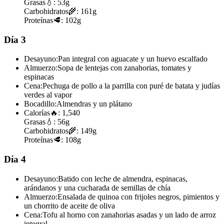
Grasas
💧:
53g
Carbohidratos
🌾:
161g
Proteínas
🥩:
102g
Día 3
Desayuno:
Pan integral con aguacate y un huevo escalfado
Almuerzo:
Sopa de lentejas con zanahorias, tomates y
espinacas
Cena:
Pechuga de pollo a la parrilla con puré de batata y judías
verdes al vapor
Bocadillo:
Almendras y un plátano
Calorías
🔥:
1,540
Grasas
💧:
56g
Carbohidratos
🌾:
149g
Proteínas
🥩:
108g
Día 4
Desayuno:
Batido con leche de almendra, espinacas,
arándanos y una cucharada de semillas de chía
Almuerzo:
Ensalada de quinoa con frijoles negros, pimientos y
un chorrito de aceite de oliva
Cena:
Tofu al horno con zanahorias asadas y un lado de arroz
integral