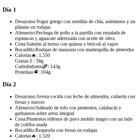
Día 1
Desayuno:
Yogur griego con semillas de chía, arándanos y un
plátano en rodajas
Almuerzo:
Pechuga de pollo a la parrilla con ensalada de
espinacas y aguacate aderezada con aceite de oliva
Cena:
Salmón al horno con quinoa y brócoli al vapor
Bocadillo:
Rodajas de manzana con mantequilla de almendra
Calorías
🔥:
1,550
Grasas
💧:
58g
Carbohidratos
🌾:
143g
Proteínas
🥩:
104g
Día 2
Desayuno:
Avena cocida con leche de almendra, cubierta con
fresas y nueces
Almuerzo:
Salteado de tofu con pimientos, calabacín y
garbanzos sobre arroz integral
Cena:
Pimientos rellenos de pavo molido magro con un lado
de coliflor asada
Bocadillo:
Requesón con fresas en rodajas
Calorías
🔥:
1,520