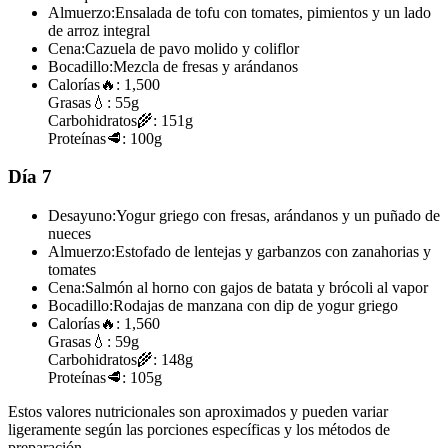
Almuerzo:
Ensalada de tofu con tomates, pimientos y un lado
de arroz integral
Cena:
Cazuela de pavo molido y coliflor
Bocadillo:
Mezcla de fresas y arándanos
Calorías
🔥:
1,500
Grasas
💧:
55g
Carbohidratos
🌾:
151g
Proteínas
🥩:
100g
Día 7
Desayuno:
Yogur griego con fresas, arándanos y un puñado de
nueces
Almuerzo:
Estofado de lentejas y garbanzos con zanahorias y
tomates
Cena:
Salmón al horno con gajos de batata y brócoli al vapor
Bocadillo:
Rodajas de manzana con dip de yogur griego
Calorías
🔥:
1,560
Grasas
💧:
59g
Carbohidratos
🌾:
148g
Proteínas
🥩:
105g
Estos valores nutricionales son aproximados y pueden variar
ligeramente según las porciones específicas y los métodos de
preparación.