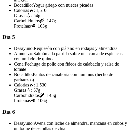
Bocadillo:
Yogur griego con nueces picadas
Calorías
🔥:
1,510
Grasas
💧:
54g
Carbohidratos
🌾:
147g
Proteínas
🥩:
103g
Día 5
Desayuno:
Requesón con plátano en rodajas y almendras
Almuerzo:
Salmón a la parrilla sobre una cama de espinacas
con un lado de quinoa
Cena:
Pechuga de pollo con fideos de calabacín y salsa de
tomate
Bocadillo:
Palitos de zanahoria con hummus (hecho de
garbanzos)
Calorías
🔥:
1,530
Grasas
💧:
57g
Carbohidratos
🌾:
145g
Proteínas
🥩:
106g
Día 6
Desayuno:
Avena con leche de almendra, manzana en cubos y
un toque de semillas de chía