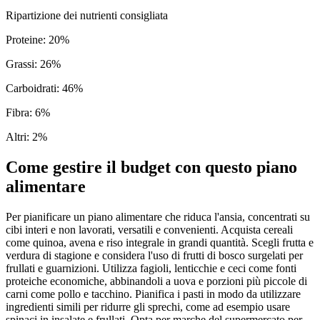
Ripartizione dei nutrienti consigliata
Proteine
:
20
%
Grassi
:
26
%
Carboidrati
:
46
%
Fibra
:
6
%
Altri
:
2
%
Come gestire il budget con questo piano
alimentare
Per pianificare un piano alimentare che riduca l'ansia, concentrati su
cibi interi e non lavorati, versatili e convenienti. Acquista cereali
come quinoa, avena e riso integrale in grandi quantità. Scegli frutta e
verdura di stagione e considera l'uso di frutti di bosco surgelati per
frullati e guarnizioni. Utilizza fagioli, lenticchie e ceci come fonti
proteiche economiche, abbinandoli a uova e porzioni più piccole di
carni come pollo e tacchino. Pianifica i pasti in modo da utilizzare
ingredienti simili per ridurre gli sprechi, come ad esempio usare
spinaci in insalate e frullati. Opta per marche del supermercato per