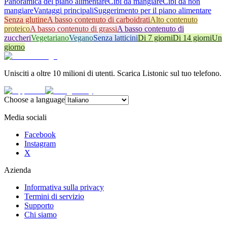
Panoramica del piano alimentare
Cibi da mangiare
Cibi da non
mangiare
Vantaggi principali
Suggerimento per il piano alimentare
Senza glutine
A basso contenuto di carboidrati
Alto contenuto
proteico
A basso contenuto di grassi
A basso contenuto di
zuccheri
Vegetariano
Vegano
Senza latticini
Di 7 giorni
Di 14 giorni
Un
giorno
Unisciti a oltre 10 milioni di utenti. Scarica Listonic sul tuo telefono.
Choose a language
Media sociali
Facebook
Instagram
X
Azienda
Informativa sulla privacy
Termini di servizio
Supporto
Chi siamo