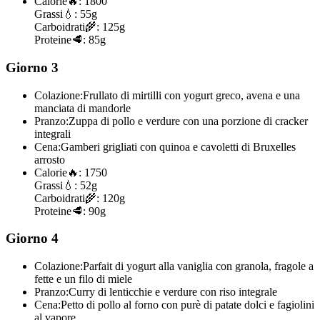
Calorie
🔥:
1800
Grassi
💧:
55g
Carboidrati
🌾:
125g
Proteine
🥩:
85g
Giorno 3
Colazione:
Frullato di mirtilli con yogurt greco, avena e una
manciata di mandorle
Pranzo:
Zuppa di pollo e verdure con una porzione di cracker
integrali
Cena:
Gamberi grigliati con quinoa e cavoletti di Bruxelles
arrosto
Calorie
🔥:
1750
Grassi
💧:
52g
Carboidrati
🌾:
120g
Proteine
🥩:
90g
Giorno 4
Colazione:
Parfait di yogurt alla vaniglia con granola, fragole a
fette e un filo di miele
Pranzo:
Curry di lenticchie e verdure con riso integrale
Cena:
Petto di pollo al forno con purè di patate dolci e fagiolini
al vapore