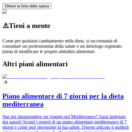
Ottieni la lista della spesa
⚠️
Tieni a mente
Come per qualsiasi cambiamento nella dieta, si raccomanda di
consultare un professionista della salute o un dietologo registrato
prima di modificare le proprie abitudini alimentari.
Altri piani alimentari
Piano alimentare di 7 giorni per la dieta
mediterranea
Stai per intraprendere un viaggio nel Mediterraneo? Sarai inebriato
dai sapori! Scopri i segreti di un piano alimentare mediterraneo di 7
giorni e come può rinvigorire la tua salute. Questo articolo ti guiderà