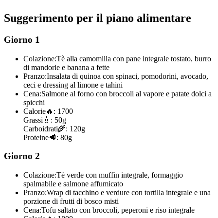
Suggerimento per il piano alimentare
Giorno 1
Colazione:
Tè alla camomilla con pane integrale tostato, burro
di mandorle e banana a fette
Pranzo:
Insalata di quinoa con spinaci, pomodorini, avocado,
ceci e dressing al limone e tahini
Cena:
Salmone al forno con broccoli al vapore e patate dolci a
spicchi
Calorie
🔥:
1700
Grassi
💧:
50g
Carboidrati
🌾:
120g
Proteine
🥩:
80g
Giorno 2
Colazione:
Tè verde con muffin integrale, formaggio
spalmabile e salmone affumicato
Pranzo:
Wrap di tacchino e verdure con tortilla integrale e una
porzione di frutti di bosco misti
Cena:
Tofu saltato con broccoli, peperoni e riso integrale