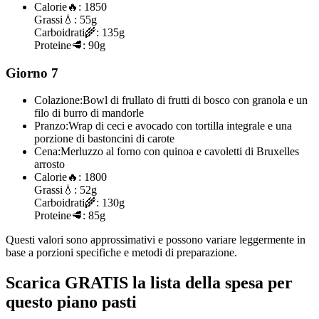
Calorie
🔥:
1850
Grassi
💧:
55g
Carboidrati
🌾:
135g
Proteine
🥩:
90g
Giorno 7
Colazione:
Bowl di frullato di frutti di bosco con granola e un
filo di burro di mandorle
Pranzo:
Wrap di ceci e avocado con tortilla integrale e una
porzione di bastoncini di carote
Cena:
Merluzzo al forno con quinoa e cavoletti di Bruxelles
arrosto
Calorie
🔥:
1800
Grassi
💧:
52g
Carboidrati
🌾:
130g
Proteine
🥩:
85g
Questi valori sono approssimativi e possono variare leggermente in
base a porzioni specifiche e metodi di preparazione.
Scarica GRATIS la lista della spesa per
questo piano pasti