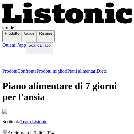
Guide
Prodotto
Guide
Risorse
Ottieni l’app
Scarica l'app
Prodotti
Confronta
Prodotti migliori
Piani alimentari
Diete
Piano alimentare di 7 giorni
per l'ansia
Scritto da
Team Listonic
Aggiornato il
9 dic 2024