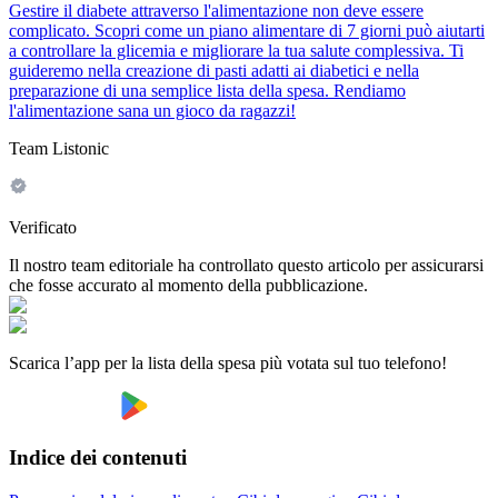
Gestire il diabete attraverso l'alimentazione non deve essere
complicato. Scopri come un piano alimentare di 7 giorni può aiutarti
a controllare la glicemia e migliorare la tua salute complessiva. Ti
guideremo nella creazione di pasti adatti ai diabetici e nella
preparazione di una semplice lista della spesa. Rendiamo
l'alimentazione sana un gioco da ragazzi!
Team Listonic
Verificato
Il nostro team editoriale ha controllato questo articolo per assicurarsi
che fosse accurato al momento della pubblicazione.
Scarica l’app per la lista della spesa più votata sul tuo telefono!
Indice dei contenuti