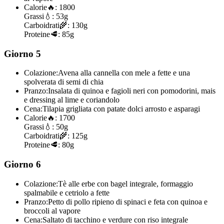
Calorie
🔥:
1800
Grassi
💧:
53g
Carboidrati
🌾:
130g
Proteine
🥩:
85g
Giorno 5
Colazione:
Avena alla cannella con mele a fette e una
spolverata di semi di chia
Pranzo:
Insalata di quinoa e fagioli neri con pomodorini, mais
e dressing al lime e coriandolo
Cena:
Tilapia grigliata con patate dolci arrosto e asparagi
Calorie
🔥:
1700
Grassi
💧:
50g
Carboidrati
🌾:
125g
Proteine
🥩:
80g
Giorno 6
Colazione:
Tè alle erbe con bagel integrale, formaggio
spalmabile e cetriolo a fette
Pranzo:
Petto di pollo ripieno di spinaci e feta con quinoa e
broccoli al vapore
Cena:
Saltato di tacchino e verdure con riso integrale