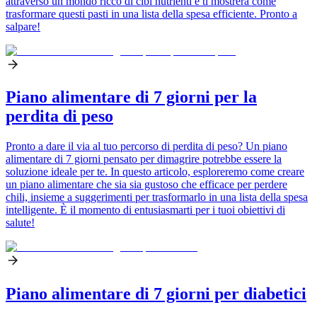
attraverso un mondo ricco di cibi nutrienti e ti mostrerà come
trasformare questi pasti in una lista della spesa efficiente. Pronto a
salpare!
Piano alimentare di 7 giorni per la
perdita di peso
Pronto a dare il via al tuo percorso di perdita di peso? Un piano
alimentare di 7 giorni pensato per dimagrire potrebbe essere la
soluzione ideale per te. In questo articolo, esploreremo come creare
un piano alimentare che sia sia gustoso che efficace per perdere
chili, insieme a suggerimenti per trasformarlo in una lista della spesa
intelligente. È il momento di entusiasmarti per i tuoi obiettivi di
salute!
Piano alimentare di 7 giorni per diabetici