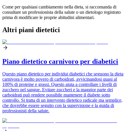
Come per qualsiasi cambiamento nella dieta, si raccomanda di
consultare un professionista della salute o un dietologo registrato
prima di modificare le proprie abitudini alimentari.
Altri piani dietetici
Piano dietetico carnivoro per diabetici
Questo piano dietetico per individui diabetici che seguono la dieta
carnivora è molto povero di carboidrati, avvicinandosi quasi al
100% di proteine e grassi. Questo aiuta a controllare i livelli di
zucchero nel sangue. Evitare zuccheri e la maggior parte dei
carboidrati può rendere possibile mantenere il diabete sotto
controllo. Si tratta di un intervento dietetico radicale ma semplice,
che dovrebbe essere seguito con la supervisione e la guida di
professionisti della salute.