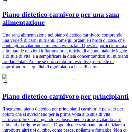
Piano dietetico carnivoro per una sana
alimentazione
Una sana alimentazione nel piano dietetico carnivoro comprende
una varietà di carni nutrienti, come gli organi e i brodi di ossa, che
contengono vitamine e minerali essenziali. Questo approccio mira a
eliminare le reazioni infiammatorie, tipiche di alcune malattie legate
allo stile di vita, e a semplificare la dieta concentrandosi sui nutrienti
fondamentali. Anche se può sembrare restrittivo, permette di
approfondire la qualità di ogni piatto a base di carne.
Piano dietetico carnivoro per principianti
Il seguente piano dietetico per principianti carnivori è pensato per
coloro che si avvicinano per la prima volta allo stile di vita
carnivoro. Inizia mangiando esclusivamente carne, evitando altri
alimenti di origine animale. Dopo alcune settimane, puoi iniziare a
introdurre altri tipi di cibo, come pesce, pollame e frattaglie. Non ci