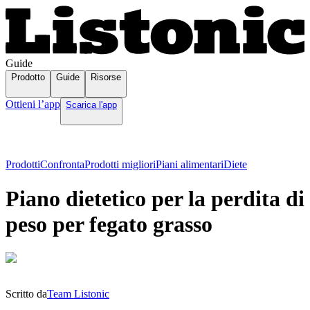
Guide
Prodotto
Guide
Risorse
Ottieni l’app
Scarica l'app
Prodotti
Confronta
Prodotti migliori
Piani alimentari
Diete
Piano dietetico per la perdita di
peso per fegato grasso
Scritto da
Team Listonic