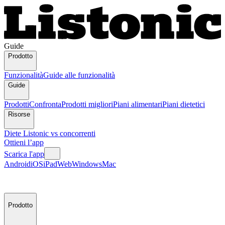
Guide
Prodotto
Funzionalità
Guide alle funzionalità
Guide
Prodotti
Confronta
Prodotti migliori
Piani alimentari
Piani dietetici
Risorse
Diete
Listonic vs concorrenti
Ottieni l’app
Scarica l'app
Android
iOS
iPad
Web
Windows
Mac
Prodotto