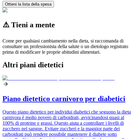
Ottieni la lista della spesa
⚠️ Tieni a mente
Come per qualsiasi cambiamento nella dieta, si raccomanda di
consultare un professionista della salute o un dietologo registrato
prima di modificare le proprie abitudini alimentari.
Altri piani dietetici
Piano dietetico carnivoro per diabetici
Questo piano dietetico per individui diabetici che seguono la dieta
carnivora è molto povero di carboidrati, avvicinandosi quasi al
100% di proteine e grassi. Questo aiuta a controllare i livelli di
zucchero nel sangue. Evitare zuccheri e la maggior parte dei
carboidrati può rendere possibile mantenere il diabete sotto