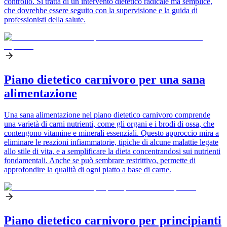
controllo. Si tratta di un intervento dietetico radicale ma semplice,
che dovrebbe essere seguito con la supervisione e la guida di
professionisti della salute.
Piano dietetico carnivoro per una sana
alimentazione
Una sana alimentazione nel piano dietetico carnivoro comprende
una varietà di carni nutrienti, come gli organi e i brodi di ossa, che
contengono vitamine e minerali essenziali. Questo approccio mira a
eliminare le reazioni infiammatorie, tipiche di alcune malattie legate
allo stile di vita, e a semplificare la dieta concentrandosi sui nutrienti
fondamentali. Anche se può sembrare restrittivo, permette di
approfondire la qualità di ogni piatto a base di carne.
Piano dietetico carnivoro per principianti