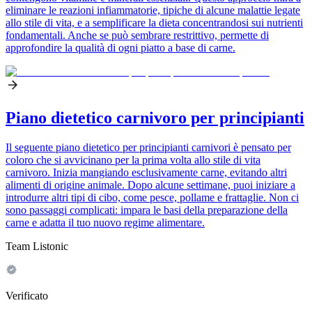
eliminare le reazioni infiammatorie, tipiche di alcune malattie legate
allo stile di vita, e a semplificare la dieta concentrandosi sui nutrienti
fondamentali. Anche se può sembrare restrittivo, permette di
approfondire la qualità di ogni piatto a base di carne.
Piano dietetico carnivoro per principianti
Il seguente piano dietetico per principianti carnivori è pensato per
coloro che si avvicinano per la prima volta allo stile di vita
carnivoro. Inizia mangiando esclusivamente carne, evitando altri
alimenti di origine animale. Dopo alcune settimane, puoi iniziare a
introdurre altri tipi di cibo, come pesce, pollame e frattaglie. Non ci
sono passaggi complicati: impara le basi della preparazione della
carne e adatta il tuo nuovo regime alimentare.
Team Listonic
Verificato