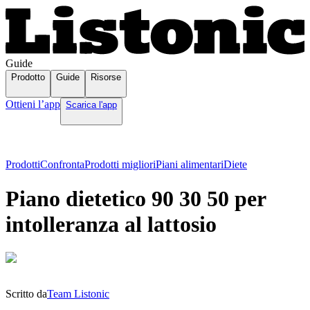
Guide
Prodotto
Guide
Risorse
Ottieni l’app
Scarica l'app
Prodotti
Confronta
Prodotti migliori
Piani alimentari
Diete
Piano dietetico 90 30 50 per
intolleranza al lattosio
Scritto da
Team Listonic