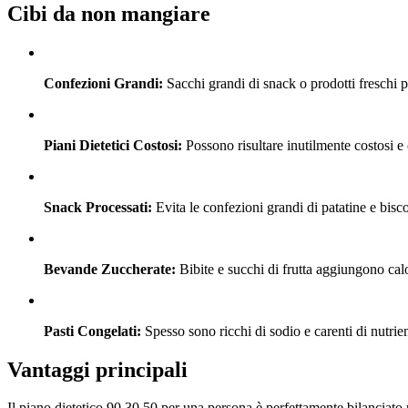
Cibi da non mangiare
Confezioni Grandi:
Sacchi grandi di snack o prodotti freschi p
Piani Dietetici Costosi:
Possono risultare inutilmente costosi e 
Snack Processati:
Evita le confezioni grandi di patatine e bisc
Bevande Zuccherate:
Bibite e succhi di frutta aggiungono cal
Pasti Congelati:
Spesso sono ricchi di sodio e carenti di nutrien
Vantaggi principali
Il piano dietetico 90 30 50 per una persona è perfettamente bilanciato 