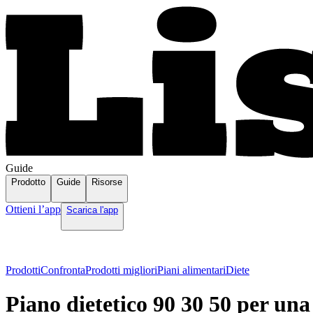
Guide
Prodotto
Guide
Risorse
Ottieni l’app
Scarica l'app
Prodotti
Confronta
Prodotti migliori
Piani alimentari
Diete
Piano dietetico 90 30 50 per un