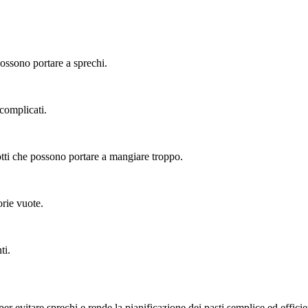
ossono portare a sprechi.
complicati.
otti che possono portare a mangiare troppo.
orie vuote.
ti.
per evitare sprechi e rende la pianificazione dei pasti semplice ed effici