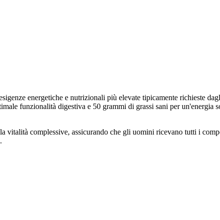
 esigenze energetiche e nutrizionali più elevate tipicamente richieste da
ottimale funzionalità digestiva e 50 grammi di grassi sani per un'energi
e e la vitalità complessive, assicurando che gli uomini ricevano tutti i c
.