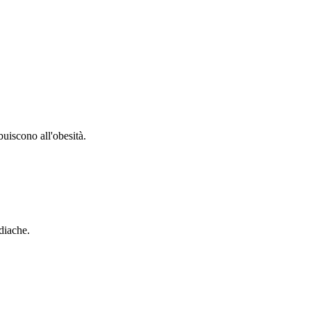
buiscono all'obesità.
diache.