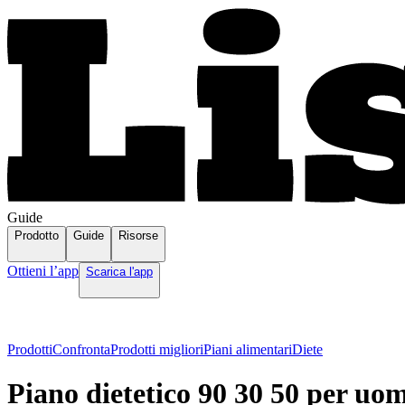
Guide
Prodotto
Guide
Risorse
Ottieni l’app
Scarica l'app
Prodotti
Confronta
Prodotti migliori
Piani alimentari
Diete
Piano dietetico 90 30 50 per uom