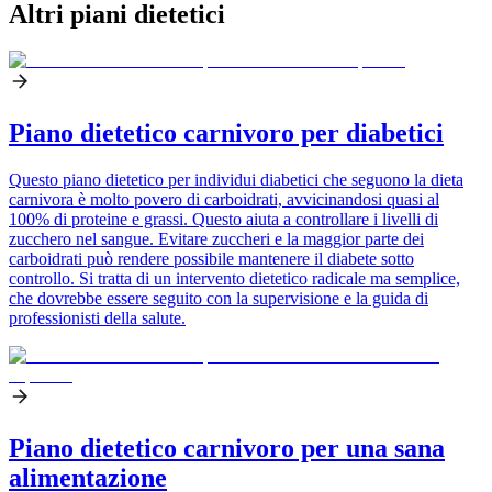
Altri piani dietetici
Piano dietetico carnivoro per diabetici
Questo piano dietetico per individui diabetici che seguono la dieta
carnivora è molto povero di carboidrati, avvicinandosi quasi al
100% di proteine e grassi. Questo aiuta a controllare i livelli di
zucchero nel sangue. Evitare zuccheri e la maggior parte dei
carboidrati può rendere possibile mantenere il diabete sotto
controllo. Si tratta di un intervento dietetico radicale ma semplice,
che dovrebbe essere seguito con la supervisione e la guida di
professionisti della salute.
Piano dietetico carnivoro per una sana
alimentazione