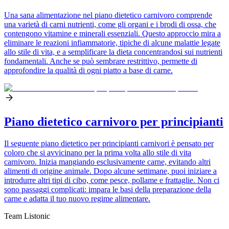
Una sana alimentazione nel piano dietetico carnivoro comprende
una varietà di carni nutrienti, come gli organi e i brodi di ossa, che
contengono vitamine e minerali essenziali. Questo approccio mira a
eliminare le reazioni infiammatorie, tipiche di alcune malattie legate
allo stile di vita, e a semplificare la dieta concentrandosi sui nutrienti
fondamentali. Anche se può sembrare restrittivo, permette di
approfondire la qualità di ogni piatto a base di carne.
Piano dietetico carnivoro per principianti
Il seguente piano dietetico per principianti carnivori è pensato per
coloro che si avvicinano per la prima volta allo stile di vita
carnivoro. Inizia mangiando esclusivamente carne, evitando altri
alimenti di origine animale. Dopo alcune settimane, puoi iniziare a
introdurre altri tipi di cibo, come pesce, pollame e frattaglie. Non ci
sono passaggi complicati: impara le basi della preparazione della
carne e adatta il tuo nuovo regime alimentare.
Team Listonic