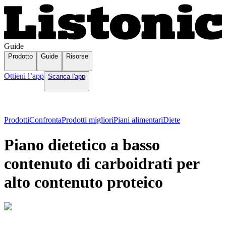
Guide
Prodotto
Guide
Risorse
Ottieni l’app
Scarica l'app
Prodotti
Confronta
Prodotti migliori
Piani alimentari
Diete
Piano dietetico a basso
contenuto di carboidrati per
alto contenuto proteico