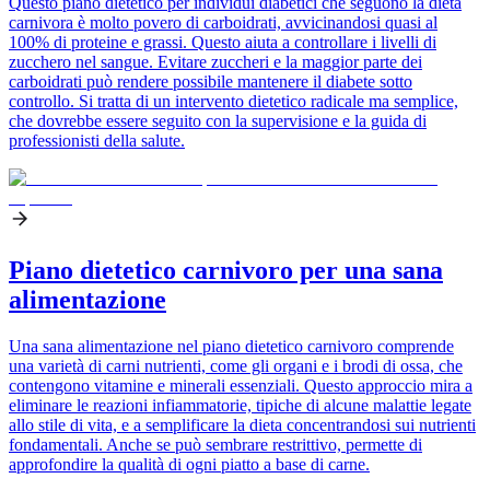
Questo piano dietetico per individui diabetici che seguono la dieta
carnivora è molto povero di carboidrati, avvicinandosi quasi al
100% di proteine e grassi. Questo aiuta a controllare i livelli di
zucchero nel sangue. Evitare zuccheri e la maggior parte dei
carboidrati può rendere possibile mantenere il diabete sotto
controllo. Si tratta di un intervento dietetico radicale ma semplice,
che dovrebbe essere seguito con la supervisione e la guida di
professionisti della salute.
Piano dietetico carnivoro per una sana
alimentazione
Una sana alimentazione nel piano dietetico carnivoro comprende
una varietà di carni nutrienti, come gli organi e i brodi di ossa, che
contengono vitamine e minerali essenziali. Questo approccio mira a
eliminare le reazioni infiammatorie, tipiche di alcune malattie legate
allo stile di vita, e a semplificare la dieta concentrandosi sui nutrienti
fondamentali. Anche se può sembrare restrittivo, permette di
approfondire la qualità di ogni piatto a base di carne.