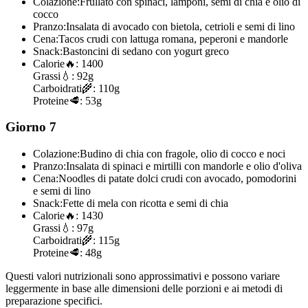
Colazione:
Frullato con spinaci, lamponi, semi di chia e olio di
cocco
Pranzo:
Insalata di avocado con bietola, cetrioli e semi di lino
Cena:
Tacos crudi con lattuga romana, peperoni e mandorle
Snack:
Bastoncini di sedano con yogurt greco
Calorie
🔥:
1400
Grassi
💧:
92g
Carboidrati
🌾:
110g
Proteine
🥩:
53g
Giorno 7
Colazione:
Budino di chia con fragole, olio di cocco e noci
Pranzo:
Insalata di spinaci e mirtilli con mandorle e olio d'oliva
Cena:
Noodles di patate dolci crudi con avocado, pomodorini
e semi di lino
Snack:
Fette di mela con ricotta e semi di chia
Calorie
🔥:
1430
Grassi
💧:
97g
Carboidrati
🌾:
115g
Proteine
🥩:
48g
Questi valori nutrizionali sono approssimativi e possono variare
leggermente in base alle dimensioni delle porzioni e ai metodi di
preparazione specifici.