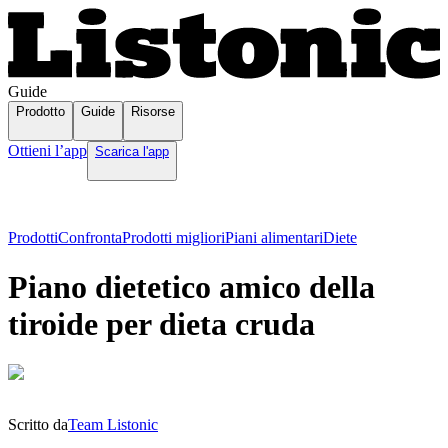
Guide
Prodotto
Guide
Risorse
Ottieni l’app
Scarica l'app
Prodotti
Confronta
Prodotti migliori
Piani alimentari
Diete
Piano dietetico amico della
tiroide per dieta cruda
Scritto da
Team Listonic