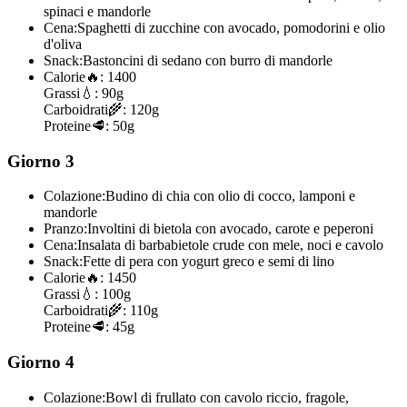
spinaci e mandorle
Cena:
Spaghetti di zucchine con avocado, pomodorini e olio
d'oliva
Snack:
Bastoncini di sedano con burro di mandorle
Calorie
🔥:
1400
Grassi
💧:
90g
Carboidrati
🌾:
120g
Proteine
🥩:
50g
Giorno 3
Colazione:
Budino di chia con olio di cocco, lamponi e
mandorle
Pranzo:
Involtini di bietola con avocado, carote e peperoni
Cena:
Insalata di barbabietole crude con mele, noci e cavolo
Snack:
Fette di pera con yogurt greco e semi di lino
Calorie
🔥:
1450
Grassi
💧:
100g
Carboidrati
🌾:
110g
Proteine
🥩:
45g
Giorno 4
Colazione:
Bowl di frullato con cavolo riccio, fragole,