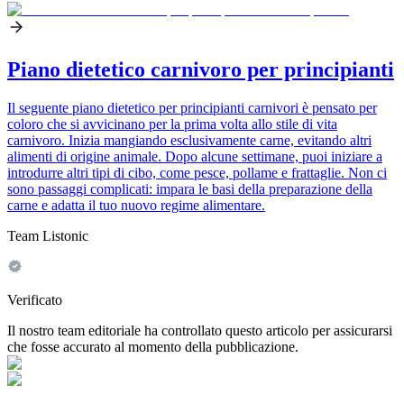
Piano dietetico carnivoro per principianti
Il seguente piano dietetico per principianti carnivori è pensato per
coloro che si avvicinano per la prima volta allo stile di vita
carnivoro. Inizia mangiando esclusivamente carne, evitando altri
alimenti di origine animale. Dopo alcune settimane, puoi iniziare a
introdurre altri tipi di cibo, come pesce, pollame e frattaglie. Non ci
sono passaggi complicati: impara le basi della preparazione della
carne e adatta il tuo nuovo regime alimentare.
Team Listonic
Verificato
Il nostro team editoriale ha controllato questo articolo per assicurarsi
che fosse accurato al momento della pubblicazione.