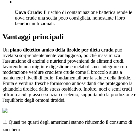
Uova Crude:
Il rischio di contaminazione batterica rende le
uova crude una scelta poco consigliata, nonostante i loro
benefici nutrizionali.
Vantaggi principali
Un
piano dietetico amico della tiroide per dieta cruda
può
rivelarsi sorprendentemente vantaggioso, poiché massimizza
l'assunzione di enzimi e nutrienti provenienti da alimenti crudi,
favorendo una migliore digestione e metabolismo. Integrare con
moderazione verdure crucifere crude come il broccolo aiuta a
mantenere i livelli di iodio, fondamentali per la salute della tiroide.
Frutta e verdura fresche forniscono antiossidanti che proteggono la
ghiandola tiroidea dallo stress ossidativo. Inoltre, noci e semi crudi
offrono acidi grassi essenziali e selenio, supportando la produzione e
l'equilibrio degli ormoni tiroidei.
📊 Quasi tre quarti degli americani stanno riducendo il consumo di
zucchero