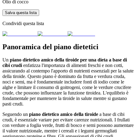
Olio di cocco
Salva questa lista
Condividi questa lista
Panoramica del piano dietetici
Un
piano dietetico amico della tiroide per una dieta a base di
cibi crudi
enfatizza l'importanza di alimenti freschi e non cotti,
assicurando al contempo l'apporto di nutrienti essenziali per la salute
della tiroide. Questo piano è dominato da frutta e verdura cruda,
noci e semi, ma è fondamentale includere fonti di iodio come le
alghe e limitare il consumo di goitrogeni, come le verdure crucifere
crude, che possono influenzare la funzione tiroidea. L'equilibrio è
fondamentale per mantenere la tiroide in salute mentre si gustano
pasti crudi.
Seguendo un
piano dietetico amico della tiroide
a base di cibi
crudi, è essenziale variare per evitare carenze nutrizionali. I frullati
con verdure a foglia verde, frutti di bosco e semi possono aumentare
il valore nutrizionale, mentre i cereali e i legumi germogliati
aggiungono proteine e fibre. Gli appassionati di cibi crudi