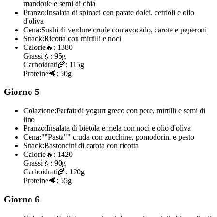
mandorle e semi di chia
Pranzo:
Insalata di spinaci con patate dolci, cetrioli e olio
d'oliva
Cena:
Sushi di verdure crude con avocado, carote e peperoni
Snack:
Ricotta con mirtilli e noci
Calorie
🔥:
1380
Grassi
💧:
95g
Carboidrati
🌾:
115g
Proteine
🥩:
50g
Giorno 5
Colazione:
Parfait di yogurt greco con pere, mirtilli e semi di
lino
Pranzo:
Insalata di bietola e mela con noci e olio d'oliva
Cena:
""Pasta"" cruda con zucchine, pomodorini e pesto
Snack:
Bastoncini di carota con ricotta
Calorie
🔥:
1420
Grassi
💧:
90g
Carboidrati
🌾:
120g
Proteine
🥩:
55g
Giorno 6