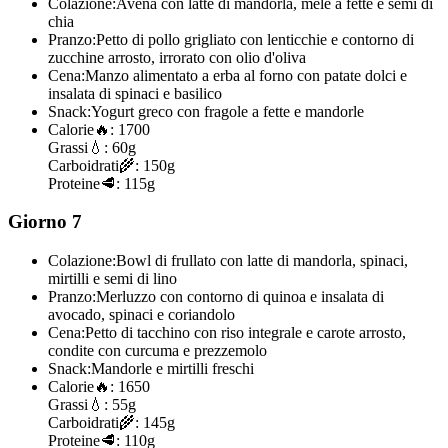
Colazione:
Avena con latte di mandorla, mele a fette e semi di
chia
Pranzo:
Petto di pollo grigliato con lenticchie e contorno di
zucchine arrosto, irrorato con olio d'oliva
Cena:
Manzo alimentato a erba al forno con patate dolci e
insalata di spinaci e basilico
Snack:
Yogurt greco con fragole a fette e mandorle
Calorie
🔥:
1700
Grassi
💧:
60g
Carboidrati
🌾:
150g
Proteine
🥩:
115g
Giorno 7
Colazione:
Bowl di frullato con latte di mandorla, spinaci,
mirtilli e semi di lino
Pranzo:
Merluzzo con contorno di quinoa e insalata di
avocado, spinaci e coriandolo
Cena:
Petto di tacchino con riso integrale e carote arrosto,
condite con curcuma e prezzemolo
Snack:
Mandorle e mirtilli freschi
Calorie
🔥:
1650
Grassi
💧:
55g
Carboidrati
🌾:
145g
Proteine
🥩:
110g