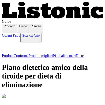
Guide
Prodotto
Guide
Risorse
Ottieni l’app
Scarica l'app
Prodotti
Confronta
Prodotti migliori
Piani alimentari
Diete
Piano dietetico amico della
tiroide per dieta di
eliminazione