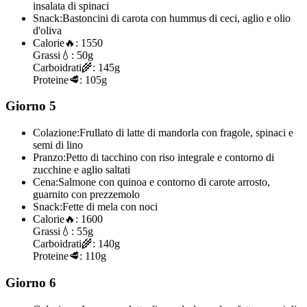
insalata di spinaci
Snack:
Bastoncini di carota con hummus di ceci, aglio e olio
d'oliva
Calorie
🔥:
1550
Grassi
💧:
50g
Carboidrati
🌾:
145g
Proteine
🥩:
105g
Giorno 5
Colazione:
Frullato di latte di mandorla con fragole, spinaci e
semi di lino
Pranzo:
Petto di tacchino con riso integrale e contorno di
zucchine e aglio saltati
Cena:
Salmone con quinoa e contorno di carote arrosto,
guarnito con prezzemolo
Snack:
Fette di mela con noci
Calorie
🔥:
1600
Grassi
💧:
55g
Carboidrati
🌾:
140g
Proteine
🥩:
110g
Giorno 6