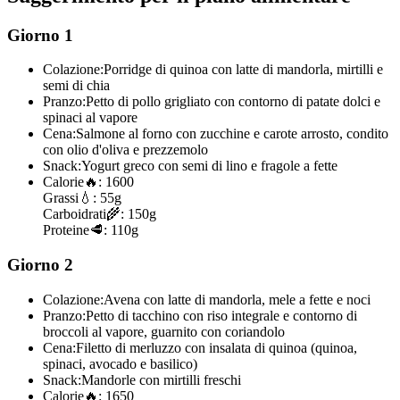
Giorno 1
Colazione:
Porridge di quinoa con latte di mandorla, mirtilli e
semi di chia
Pranzo:
Petto di pollo grigliato con contorno di patate dolci e
spinaci al vapore
Cena:
Salmone al forno con zucchine e carote arrosto, condito
con olio d'oliva e prezzemolo
Snack:
Yogurt greco con semi di lino e fragole a fette
Calorie
🔥:
1600
Grassi
💧:
55g
Carboidrati
🌾:
150g
Proteine
🥩:
110g
Giorno 2
Colazione:
Avena con latte di mandorla, mele a fette e noci
Pranzo:
Petto di tacchino con riso integrale e contorno di
broccoli al vapore, guarnito con coriandolo
Cena:
Filetto di merluzzo con insalata di quinoa (quinoa,
spinaci, avocado e basilico)
Snack:
Mandorle con mirtilli freschi
Calorie
🔥:
1650