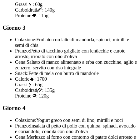
Grassi
💧:
60g
Carboidrati
🌾:
140g
Proteine
🥩:
115g
Giorno 3
Colazione:
Frullato con latte di mandorla, spinaci, mirtilli e
semi di chia
Pranzo:
Petto di tacchino grigliato con lenticchie e carote
arrosto, irrorato con olio d'oliva
Cena:
Saltato di manzo alimentato a erba con zucchine, aglio e
zenzero, servito con riso integrale
Snack:
Fette di mela con burro di mandorle
Calorie
🔥:
1700
Grassi
💧:
65g
Carboidrati
🌾:
135g
Proteine
🥩:
120g
Giorno 4
Colazione:
Yogurt greco con semi di lino, mirtilli e noci
Pranzo:
Insalata di petto di pollo con quinoa, spinaci, avocado
e coriandolo, condita con olio d'oliva
Cena:
Merluzzo al forno con contorno di patate dolci arrosto e