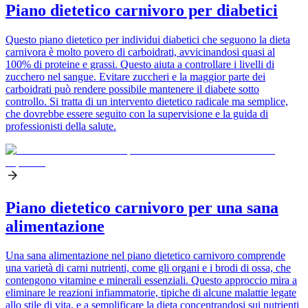
Piano dietetico carnivoro per diabetici
Questo piano dietetico per individui diabetici che seguono la dieta
carnivora è molto povero di carboidrati, avvicinandosi quasi al
100% di proteine e grassi. Questo aiuta a controllare i livelli di
zucchero nel sangue. Evitare zuccheri e la maggior parte dei
carboidrati può rendere possibile mantenere il diabete sotto
controllo. Si tratta di un intervento dietetico radicale ma semplice,
che dovrebbe essere seguito con la supervisione e la guida di
professionisti della salute.
Piano dietetico carnivoro per una sana
alimentazione
Una sana alimentazione nel piano dietetico carnivoro comprende
una varietà di carni nutrienti, come gli organi e i brodi di ossa, che
contengono vitamine e minerali essenziali. Questo approccio mira a
eliminare le reazioni infiammatorie, tipiche di alcune malattie legate
allo stile di vita, e a semplificare la dieta concentrandosi sui nutrienti