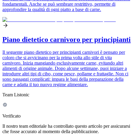
fondamentali. Anche se può sembrare restrittivo, permette di
approfondire la qualità di ogni piatto a base di carne.
Piano dietetico carnivoro per principianti
Il seguente piano dietetico per principianti carnivori è pensato per
coloro che si avvicinano per la prima volta allo stile di vita
carnivoro. Inizia mangiando esclusivamente carne, evitando altri
alimenti di origine animale. Dopo alcune settimane, puoi iniziare a
introdurre altri tipi di cibo, come pesce, pollame e frattaglie. Non ci
sono passaggi complicati: impara le basi della preparazione della
carne e adatta il tuo nuovo regime alimentare.
Team Listonic
Verificato
Il nostro team editoriale ha controllato questo articolo per assicurarsi
che fosse accurato al momento della pubblicazione.