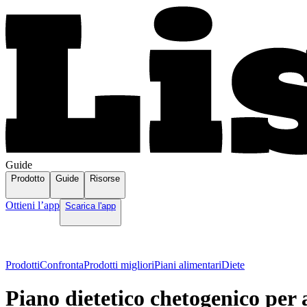
Guide
Prodotto
Guide
Risorse
Ottieni l’app
Scarica l'app
Prodotti
Confronta
Prodotti migliori
Piani alimentari
Diete
Piano dietetico chetogenico per