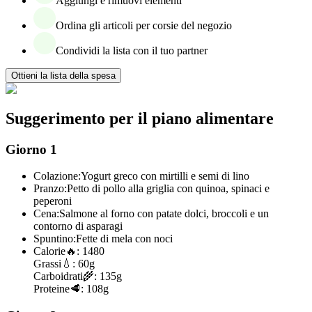
Aggiungi e rimuovi elementi
Ordina gli articoli per corsie del negozio
Condividi la lista con il tuo partner
Ottieni la lista della spesa
Suggerimento per il piano alimentare
Giorno 1
Colazione:
Yogurt greco con mirtilli e semi di lino
Pranzo:
Petto di pollo alla griglia con quinoa, spinaci e
peperoni
Cena:
Salmone al forno con patate dolci, broccoli e un
contorno di asparagi
Spuntino:
Fette di mela con noci
Calorie
🔥:
1480
Grassi
💧:
60g
Carboidrati
🌾:
135g
Proteine
🥩:
108g