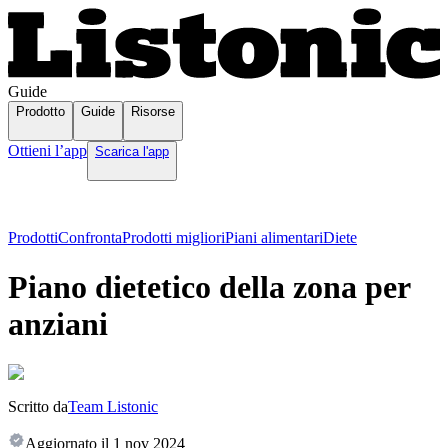
Guide
Prodotto
Guide
Risorse
Ottieni l’app
Scarica l'app
Prodotti
Confronta
Prodotti migliori
Piani alimentari
Diete
Piano dietetico della zona per
anziani
Scritto da
Team Listonic
Aggiornato il
1 nov 2024