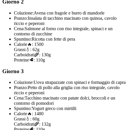
Giorno 2
Colazione:
Avena con fragole e burro di mandorle
Pranzo:
Insalata di tacchino macinato con quinoa, cavolo
riccio e peperoni
Cena:
Salmone al forno con riso integrale, spinaci e un
contorno di zucchine
Spuntino:
Ricotta con fette di pera
Calorie
🔥:
1500
Grassi
💧:
62g
Carboidrati
🌾:
130g
Proteine
🥩:
110g
Giorno 3
Colazione:
Uova strapazzate con spinaci e formaggio di capra
Pranzo:
Petto di pollo alla griglia con riso integrale, cavolo
riccio e peperoni
Cena:
Tacchino macinato con patate dolci, broccoli e un
contorno di pomodori
Spuntino:
Yogurt greco con mirtilli
Calorie
🔥:
1480
Grassi
💧:
60g
Carboidrati
🌾:
132g
Proteine
🥩:
110g