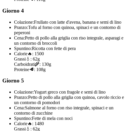
Giorno 4
Colazione:
Frullato con latte d'avena, banana e semi di lino
Pranzo:
Tofu al forno con quinoa, spinaci e un contorno di
peperoni
Cena:
Petto di pollo alla griglia con riso integrale, asparagi e
un contorno di broccoli
Spuntino:
Ricotta con fette di pera
Calorie
🔥:
1500
Grassi
💧:
62g
Carboidrati
🌾:
130g
Proteine
🥩:
108g
Giorno 5
Colazione:
Yogurt greco con fragole e semi di lino
Pranzo:
Petto di pollo alla griglia con quinoa, cavolo riccio e
un contorno di pomodori
Cena:
Salmone al forno con riso integrale, spinaci e un
contorno di zucchine
Spuntino:
Fette di mela con noci
Calorie
🔥:
1480
Grassi
💧:
62g