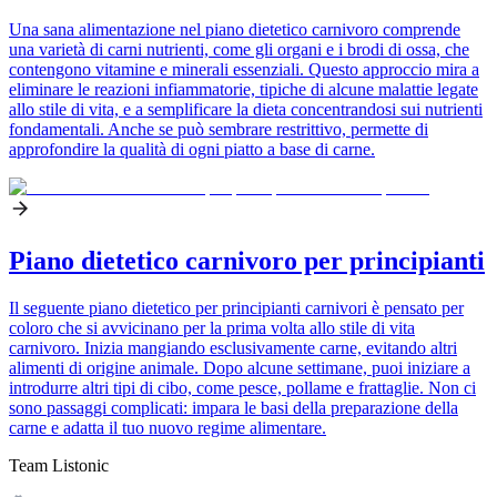
Una sana alimentazione nel piano dietetico carnivoro comprende
una varietà di carni nutrienti, come gli organi e i brodi di ossa, che
contengono vitamine e minerali essenziali. Questo approccio mira a
eliminare le reazioni infiammatorie, tipiche di alcune malattie legate
allo stile di vita, e a semplificare la dieta concentrandosi sui nutrienti
fondamentali. Anche se può sembrare restrittivo, permette di
approfondire la qualità di ogni piatto a base di carne.
Piano dietetico carnivoro per principianti
Il seguente piano dietetico per principianti carnivori è pensato per
coloro che si avvicinano per la prima volta allo stile di vita
carnivoro. Inizia mangiando esclusivamente carne, evitando altri
alimenti di origine animale. Dopo alcune settimane, puoi iniziare a
introdurre altri tipi di cibo, come pesce, pollame e frattaglie. Non ci
sono passaggi complicati: impara le basi della preparazione della
carne e adatta il tuo nuovo regime alimentare.
Team Listonic