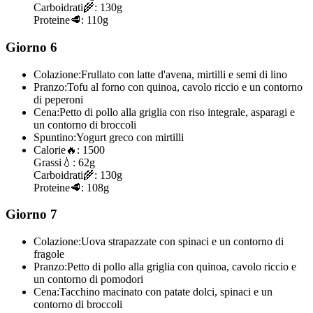
Carboidrati
🌾:
130g
Proteine
🥩:
110g
Giorno 6
Colazione:
Frullato con latte d'avena, mirtilli e semi di lino
Pranzo:
Tofu al forno con quinoa, cavolo riccio e un contorno
di peperoni
Cena:
Petto di pollo alla griglia con riso integrale, asparagi e
un contorno di broccoli
Spuntino:
Yogurt greco con mirtilli
Calorie
🔥:
1500
Grassi
💧:
62g
Carboidrati
🌾:
130g
Proteine
🥩:
108g
Giorno 7
Colazione:
Uova strapazzate con spinaci e un contorno di
fragole
Pranzo:
Petto di pollo alla griglia con quinoa, cavolo riccio e
un contorno di pomodori
Cena:
Tacchino macinato con patate dolci, spinaci e un
contorno di broccoli