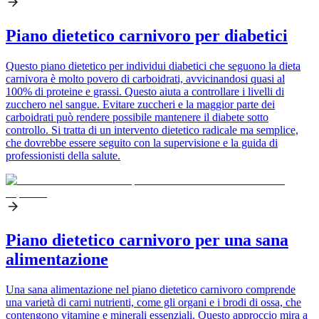
Piano dietetico carnivoro per diabetici
Questo piano dietetico per individui diabetici che seguono la dieta
carnivora è molto povero di carboidrati, avvicinandosi quasi al
100% di proteine e grassi. Questo aiuta a controllare i livelli di
zucchero nel sangue. Evitare zuccheri e la maggior parte dei
carboidrati può rendere possibile mantenere il diabete sotto
controllo. Si tratta di un intervento dietetico radicale ma semplice,
che dovrebbe essere seguito con la supervisione e la guida di
professionisti della salute.
Piano dietetico carnivoro per una sana
alimentazione
Una sana alimentazione nel piano dietetico carnivoro comprende
una varietà di carni nutrienti, come gli organi e i brodi di ossa, che
contengono vitamine e minerali essenziali. Questo approccio mira a