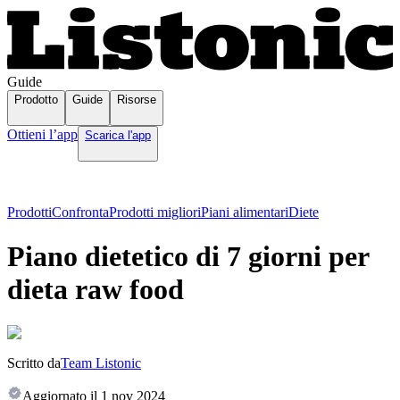
Guide
Prodotto
Guide
Risorse
Ottieni l’app
Scarica l'app
Prodotti
Confronta
Prodotti migliori
Piani alimentari
Diete
Piano dietetico di 7 giorni per
dieta raw food
Scritto da
Team Listonic
Aggiornato il
1 nov 2024