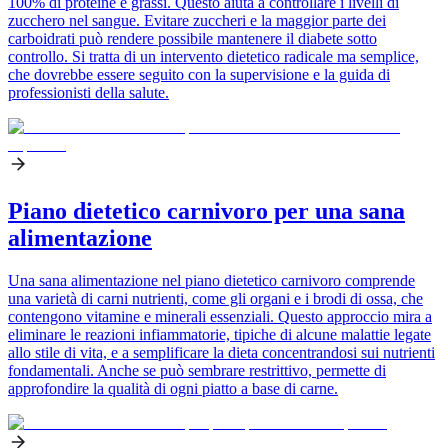
100% di proteine e grassi. Questo aiuta a controllare i livelli di
zucchero nel sangue. Evitare zuccheri e la maggior parte dei
carboidrati può rendere possibile mantenere il diabete sotto
controllo. Si tratta di un intervento dietetico radicale ma semplice,
che dovrebbe essere seguito con la supervisione e la guida di
professionisti della salute.
Piano dietetico carnivoro per una sana
alimentazione
Una sana alimentazione nel piano dietetico carnivoro comprende
una varietà di carni nutrienti, come gli organi e i brodi di ossa, che
contengono vitamine e minerali essenziali. Questo approccio mira a
eliminare le reazioni infiammatorie, tipiche di alcune malattie legate
allo stile di vita, e a semplificare la dieta concentrandosi sui nutrienti
fondamentali. Anche se può sembrare restrittivo, permette di
approfondire la qualità di ogni piatto a base di carne.