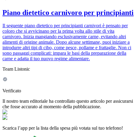
Piano dietetico carnivoro per principianti
Il seguente piano dietetico per principianti carnivori è pensato per
coloro che si avvicinano per la prima volta allo stile di vita
carnivoro. Inizia mangiando esclusivamente carne, evitando altri
alimenti di origine animale. Dopo alcune settimane, puoi iniziare a
introdurre altri tipi di cibo, come pesce, pollame e frattaglie. Non ci
sono passaggi complicati: impara le basi della preparazione della
carne e adatta il tuo nuovo regime alimentare.
Team Listonic
Verificato
Il nostro team editoriale ha controllato questo articolo per assicurarsi
che fosse accurato al momento della pubblicazione.
Scarica l’app per la lista della spesa più votata sul tuo telefono!