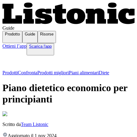
Guide
Prodotto
Guide
Risorse
Ottieni l’app
Scarica l'app
Prodotti
Confronta
Prodotti migliori
Piani alimentari
Diete
Piano dietetico economico per
principianti
Scritto da
Team Listonic
Aggiornato il
1 nov 2024