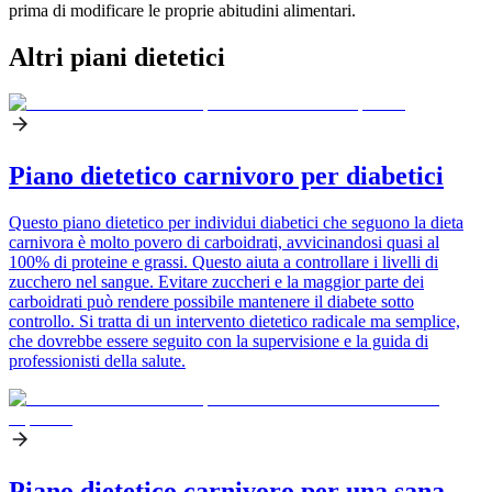
prima di modificare le proprie abitudini alimentari.
Altri piani dietetici
Piano dietetico carnivoro per diabetici
Questo piano dietetico per individui diabetici che seguono la dieta
carnivora è molto povero di carboidrati, avvicinandosi quasi al
100% di proteine e grassi. Questo aiuta a controllare i livelli di
zucchero nel sangue. Evitare zuccheri e la maggior parte dei
carboidrati può rendere possibile mantenere il diabete sotto
controllo. Si tratta di un intervento dietetico radicale ma semplice,
che dovrebbe essere seguito con la supervisione e la guida di
professionisti della salute.
Piano dietetico carnivoro per una sana