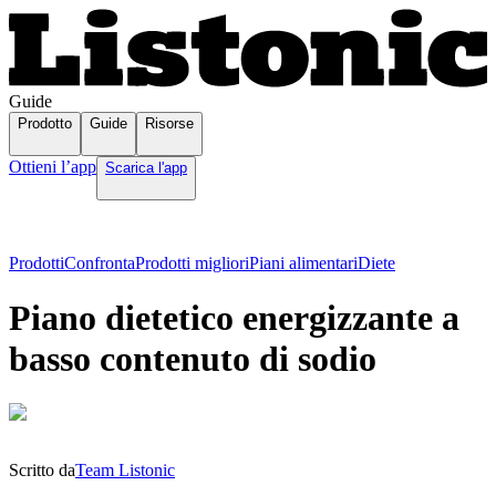
Guide
Prodotto
Guide
Risorse
Ottieni l’app
Scarica l'app
Prodotti
Confronta
Prodotti migliori
Piani alimentari
Diete
Piano dietetico energizzante a
basso contenuto di sodio
Scritto da
Team Listonic