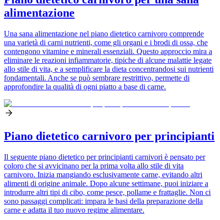
alimentazione
Una sana alimentazione nel piano dietetico carnivoro comprende
una varietà di carni nutrienti, come gli organi e i brodi di ossa, che
contengono vitamine e minerali essenziali. Questo approccio mira a
eliminare le reazioni infiammatorie, tipiche di alcune malattie legate
allo stile di vita, e a semplificare la dieta concentrandosi sui nutrienti
fondamentali. Anche se può sembrare restrittivo, permette di
approfondire la qualità di ogni piatto a base di carne.
Piano dietetico carnivoro per principianti
Il seguente piano dietetico per principianti carnivori è pensato per
coloro che si avvicinano per la prima volta allo stile di vita
carnivoro. Inizia mangiando esclusivamente carne, evitando altri
alimenti di origine animale. Dopo alcune settimane, puoi iniziare a
introdurre altri tipi di cibo, come pesce, pollame e frattaglie. Non ci
sono passaggi complicati: impara le basi della preparazione della
carne e adatta il tuo nuovo regime alimentare.