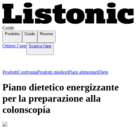
Guide
Prodotto
Guide
Risorse
Ottieni l’app
Scarica l'app
Prodotti
Confronta
Prodotti migliori
Piani alimentari
Diete
Piano dietetico energizzante
per la preparazione alla
colonscopia