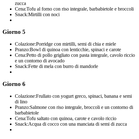
zucca
Cena:
Tofu al forno con riso integrale, barbabietole e broccoli
Snack:
Mirtilli con noci
Giorno 5
Colazione:
Porridge con mirtilli, semi di chia e miele
Pranzo:
Bowl di quinoa con lenticchie, spinaci e carote
Cena:
Petto di pollo grigliato con pasta integrale, cavolo riccio
e un contorno di avocado
Snack:
Fette di mela con burro di mandorle
Giorno 6
Colazione:
Frullato con yogurt greco, spinaci, banana e semi
di lino
Pranzo:
Salmone con riso integrale, broccoli e un contorno di
barbabietole
Cena:
Tofu saltato con quinoa, carote e cavolo riccio
Snack:
Acqua di cocco con una manciata di semi di zucca