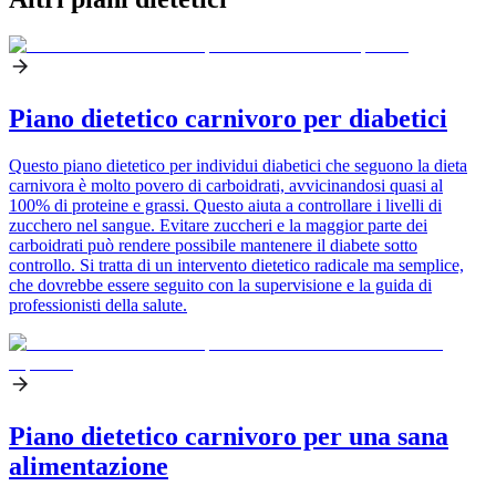
Piano dietetico carnivoro per diabetici
Questo piano dietetico per individui diabetici che seguono la dieta
carnivora è molto povero di carboidrati, avvicinandosi quasi al
100% di proteine e grassi. Questo aiuta a controllare i livelli di
zucchero nel sangue. Evitare zuccheri e la maggior parte dei
carboidrati può rendere possibile mantenere il diabete sotto
controllo. Si tratta di un intervento dietetico radicale ma semplice,
che dovrebbe essere seguito con la supervisione e la guida di
professionisti della salute.
Piano dietetico carnivoro per una sana
alimentazione