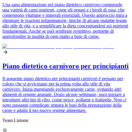
Una sana alimentazione nel piano dietetico carnivoro comprende
una varietà di carni nutrienti, come gli organi e i brodi di ossa, che
contengono vitamine e minerali essenziali. Questo approccio mira a
eliminare le reazioni infiammatorie, tipiche di alcune malattie legate
allo stile di vita, e a semplificare la dieta concentrandosi sui nutrienti
fondamentali. Anche se può sembrare restrittivo, permette di
approfondire la qualità di ogni piatto a base di carne.
Piano dietetico carnivoro per principianti
Il seguente piano dietetico per principianti carnivori è pensato per
coloro che si avvicinano per la prima volta allo stile di vita
carnivoro. Inizia mangiando esclusivamente carne, evitando altri
alimenti di origine animale. Dopo alcune settimane, puoi iniziare a
introdurre altri tipi di cibo, come pesce, pollame e frattaglie. Non ci
sono passaggi complicati: impara le basi della preparazione della
carne e adatta il tuo nuovo regime alimentare.
Team Listonic