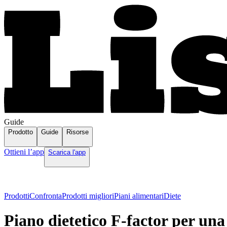
Guide
Prodotto
Guide
Risorse
Ottieni l’app
Scarica l'app
Prodotti
Confronta
Prodotti migliori
Piani alimentari
Diete
Piano dietetico F-factor per un