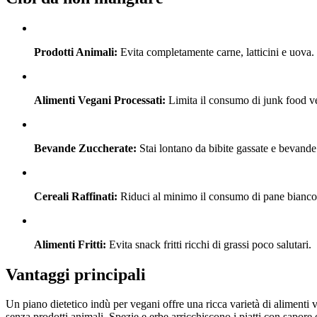
Prodotti Animali:
Evita completamente carne, latticini e uova.
Alimenti Vegani Processati:
Limita il consumo di junk food v
Bevande Zuccherate:
Stai lontano da bibite gassate e bevande 
Cereali Raffinati:
Riduci al minimo il consumo di pane bianco, p
Alimenti Fritti:
Evita snack fritti ricchi di grassi poco salutari.
Vantaggi principali
Un piano dietetico indù per vegani offre una ricca varietà di alimenti v
senza prodotti animali. Spezie e erbe arricchiscono i piatti con sapore