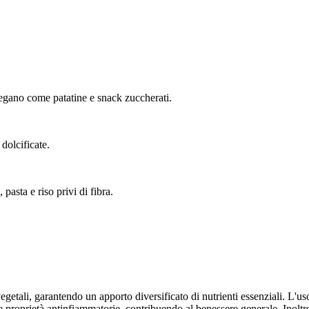
egano come patatine e snack zuccherati.
dolcificate.
asta e riso privi di fibra.
egetali, garantendo un apporto diversificato di nutrienti essenziali. L'us
 e proprietà antinfiammatorie, contribuendo al benessere generale. Inoltre