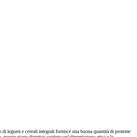
o di legumi e cereali integrali fornisce una buona quantità di proteine
, questo piano dietetico sostiene un'alimentazione etica e la