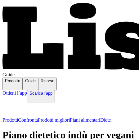
Guide
Prodotto
Guide
Risorse
Ottieni l’app
Scarica l'app
Prodotti
Confronta
Prodotti migliori
Piani alimentari
Diete
Piano dietetico indù per vegani