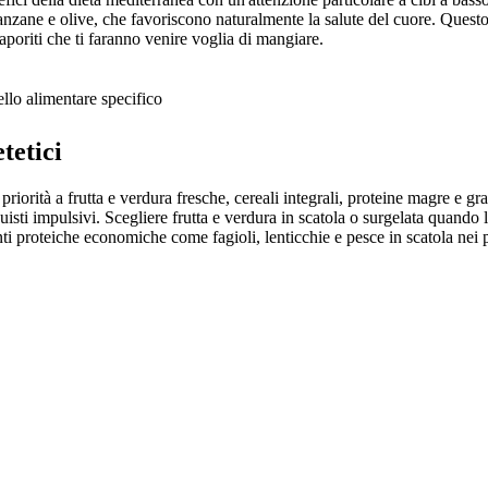
lanzane e olive, che favoriscono naturalmente la salute del cuore. Quest
aporiti che ti faranno venire voglia di mangiare.
llo alimentare specifico
tetici
priorità a frutta e verdura fresche, cereali integrali, proteine magre e gra
acquisti impulsivi. Scegliere frutta e verdura in scatola o surgelata quand
i proteiche economiche come fagioli, lenticchie e pesce in scatola nei pro