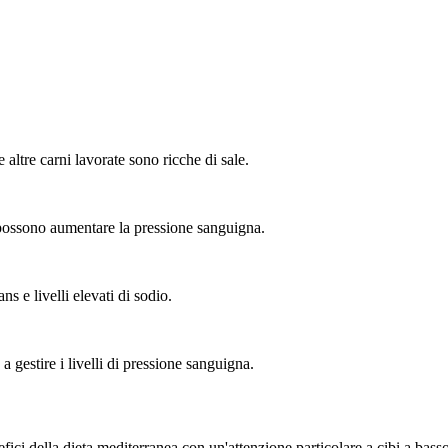
 altre carni lavorate sono ricche di sale.
possono aumentare la pressione sanguigna.
s e livelli elevati di sodio.
a gestire i livelli di pressione sanguigna.
efici della dieta mediterranea con un'attenzione particolare a cibi a basso