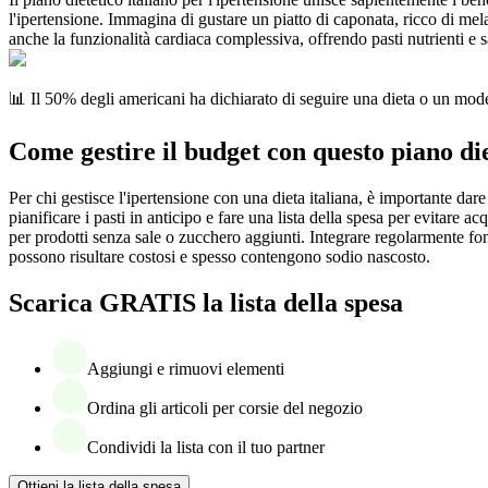
l'ipertensione. Immagina di gustare un piatto di caponata, ricco di me
anche la funzionalità cardiaca complessiva, offrendo pasti nutrienti e s
📊 Il 50% degli americani ha dichiarato di seguire una dieta o un mode
Come gestire il budget con questo piano die
Per chi gestisce l'ipertensione con una dieta italiana, è importante dare 
pianificare i pasti in anticipo e fare una lista della spesa per evitare 
per prodotti senza sale o zucchero aggiunti. Integrare regolarmente font
possono risultare costosi e spesso contengono sodio nascosto.
Scarica GRATIS la lista della spesa
Aggiungi e rimuovi elementi
Ordina gli articoli per corsie del negozio
Condividi la lista con il tuo partner
Ottieni la lista della spesa