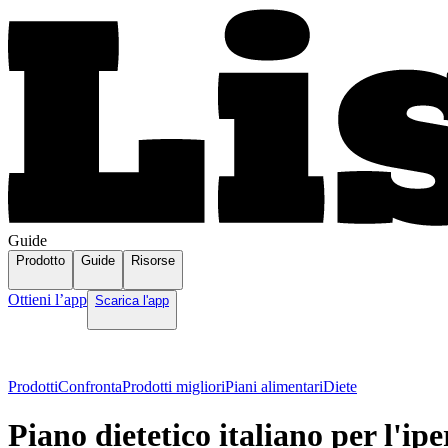
Guide
Prodotto
Guide
Risorse
Ottieni l’app
Scarica l'app
Prodotti
Confronta
Prodotti migliori
Piani alimentari
Diete
Piano dietetico italiano per l'ip