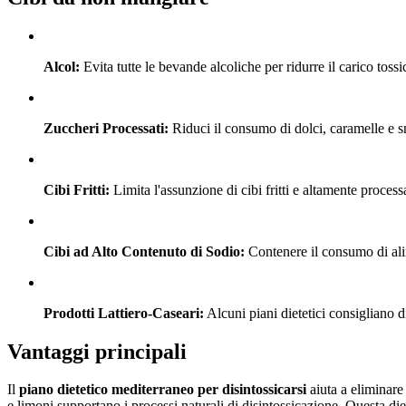
Alcol:
Evita tutte le bevande alcoliche per ridurre il carico tossi
Zuccheri Processati:
Riduci il consumo di dolci, caramelle e s
Cibi Fritti:
Limita l'assunzione di cibi fritti e altamente processa
Cibi ad Alto Contenuto di Sodio:
Contenere il consumo di alim
Prodotti Lattiero-Caseari:
Alcuni piani dietetici consigliano di
Vantaggi principali
Il
piano dietetico mediterraneo per disintossicarsi
aiuta a eliminare 
e limoni supportano i processi naturali di disintossicazione. Questa di