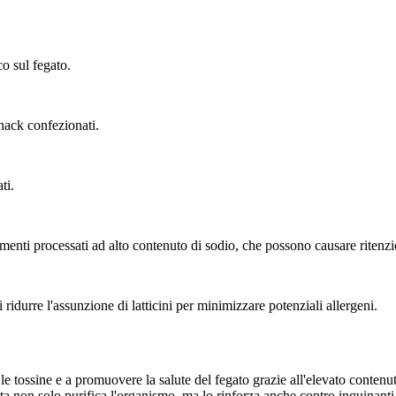
co sul fegato.
nack confezionati.
ti.
enti processati ad alto contenuto di sodio, che possono causare ritenzi
 ridurre l'assunzione di latticini per minimizzare potenziali allergeni.
le tossine e a promuovere la salute del fegato grazie all'elevato contenu
eta non solo purifica l'organismo, ma lo rinforza anche contro inquinanti