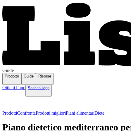
Guide
Prodotto
Guide
Risorse
Ottieni l’app
Scarica l'app
Prodotti
Confronta
Prodotti migliori
Piani alimentari
Diete
Piano dietetico mediterraneo per