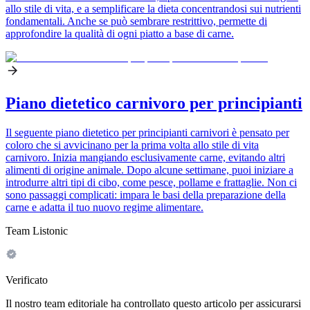
allo stile di vita, e a semplificare la dieta concentrandosi sui nutrienti
fondamentali. Anche se può sembrare restrittivo, permette di
approfondire la qualità di ogni piatto a base di carne.
Piano dietetico carnivoro per principianti
Il seguente piano dietetico per principianti carnivori è pensato per
coloro che si avvicinano per la prima volta allo stile di vita
carnivoro. Inizia mangiando esclusivamente carne, evitando altri
alimenti di origine animale. Dopo alcune settimane, puoi iniziare a
introdurre altri tipi di cibo, come pesce, pollame e frattaglie. Non ci
sono passaggi complicati: impara le basi della preparazione della
carne e adatta il tuo nuovo regime alimentare.
Team Listonic
Verificato
Il nostro team editoriale ha controllato questo articolo per assicurarsi