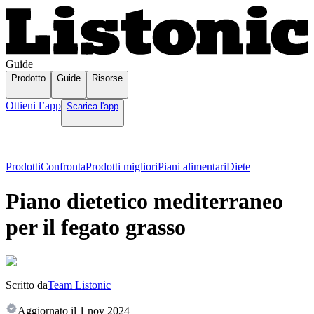
Guide
Prodotto
Guide
Risorse
Ottieni l’app
Scarica l'app
Prodotti
Confronta
Prodotti migliori
Piani alimentari
Diete
Piano dietetico mediterraneo
per il fegato grasso
Scritto da
Team Listonic
Aggiornato il
1 nov 2024