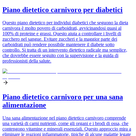
Piano dietetico carnivoro per diabetici
Questo piano dietetico per individui diabetici che seguono la dieta
carnivora è molto povero di carboidrati, avvicinandosi quasi al
100% di proteine e grassi. Questo aiuta a controllare i livelli di
zucchero nel sangue. Evitare zuccheri e la maggior parte dei
carboidrati può rendere possibile mantenere il diabete sotto
controllo. Si tratta di un intervento dietetico radicale ma semplice,
che dovrebbe essere seguito con la supervisione e la guida di
professionisti della salute.
Piano dietetico carnivoro per una sana
alimentazione
Una sana alimentazione nel piano dietetico carnivoro comprende
una varietà di carni nutrienti, come gli organi e i brodi di ossa, che
contengono vitamine e minerali essenziali. Questo approccio mira a
eliminare le reazioni infiammatorie, tipiche di alcune malattie legate