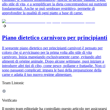
allo stile di vita, e a semplificare la dieta concentrandosi sui nutrienti
fondamentali. Anche se può sembrare restrittivo, permette di
approfondire la qualità di ogni piatto a base di carne.
Piano dietetico carnivoro per principianti
Il seguente piano dietetico per principianti carnivori è pensato per
coloro che si avvicinano per la prima volta allo stile di vita
carnivoro. Inizia mangiando esclusivamente carne, evitando altri
alimenti di origine animale. Dopo alcune settimane, puoi iniziare a
introdurre altri tipi di cibo, come pesce, pollame e frattaglie. Non ci
sono passaggi complicati: impara le basi della preparazione della
carne e adatta il tuo nuovo regime alimentare.
Team Listonic
Verificato
Il nostro team editoriale ha controllato questo articolo per assicurarsi