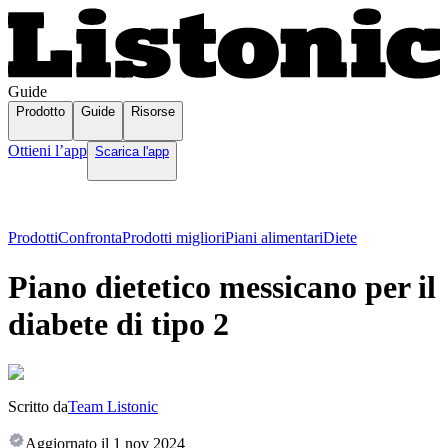
Guide
Prodotto
Guide
Risorse
Ottieni l’app
Scarica l'app
Prodotti
Confronta
Prodotti migliori
Piani alimentari
Diete
Piano dietetico messicano per il
diabete di tipo 2
Scritto da
Team Listonic
Aggiornato il
1 nov 2024