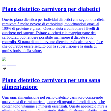
Piano dietetico carnivoro per diabetici
Questo piano dietetico per individui diabetici che seguono la dieta
carnivora è molto povero di carboidrati, avvicinandosi quasi al
100% di proteine e grassi. Questo aiuta a controllare i livelli di
zucchero nel sangue. Evitare zuccheri e la maggior parte dei
carboidrati può rendere possibile mantenere il diabete sotto
controllo. Si tratta di un intervento dietetico radicale ma semplice,
che dovrebbe essere seguito con la supervisione e la guida di
professionisti della salute.
Piano dietetico carnivoro per una sana
alimentazione
Una sana alimentazione nel piano dietetico carnivoro comprende
una varietà di carni nutrienti, come gli organi e i brodi di ossa, che
contengono vitamine e minerali essenziali. Questo approccio mira a
eliminare le reazioni infiammatorie, tipiche di alcune malattie legate