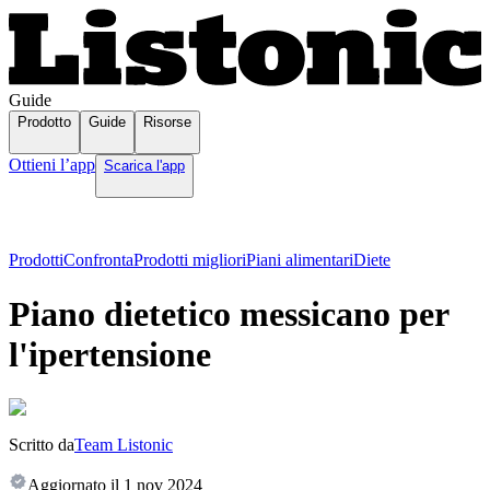
Guide
Prodotto
Guide
Risorse
Ottieni l’app
Scarica l'app
Prodotti
Confronta
Prodotti migliori
Piani alimentari
Diete
Piano dietetico messicano per
l'ipertensione
Scritto da
Team Listonic
Aggiornato il
1 nov 2024