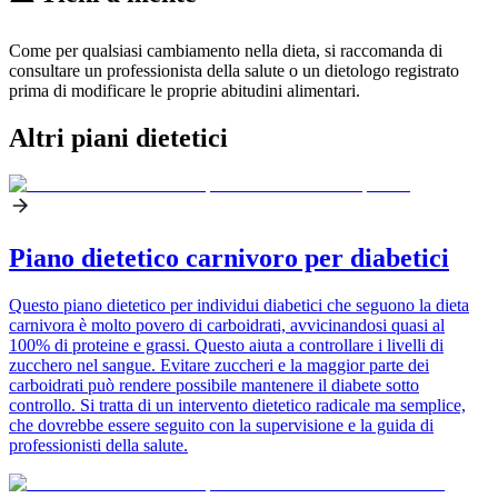
Come per qualsiasi cambiamento nella dieta, si raccomanda di
consultare un professionista della salute o un dietologo registrato
prima di modificare le proprie abitudini alimentari.
Altri piani dietetici
Piano dietetico carnivoro per diabetici
Questo piano dietetico per individui diabetici che seguono la dieta
carnivora è molto povero di carboidrati, avvicinandosi quasi al
100% di proteine e grassi. Questo aiuta a controllare i livelli di
zucchero nel sangue. Evitare zuccheri e la maggior parte dei
carboidrati può rendere possibile mantenere il diabete sotto
controllo. Si tratta di un intervento dietetico radicale ma semplice,
che dovrebbe essere seguito con la supervisione e la guida di
professionisti della salute.