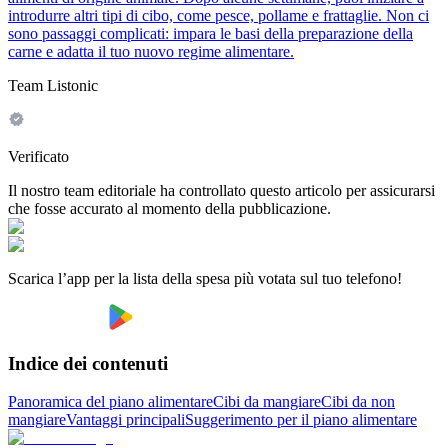
introdurre altri tipi di cibo, come pesce, pollame e frattaglie. Non ci
sono passaggi complicati: impara le basi della preparazione della
carne e adatta il tuo nuovo regime alimentare.
Team Listonic
Verificato
Il nostro team editoriale ha controllato questo articolo per assicurarsi
che fosse accurato al momento della pubblicazione.
Scarica l’app per la lista della spesa più votata sul tuo telefono!
Indice dei contenuti
Panoramica del piano alimentare
Cibi da mangiare
Cibi da non
mangiare
Vantaggi principali
Suggerimento per il piano alimentare