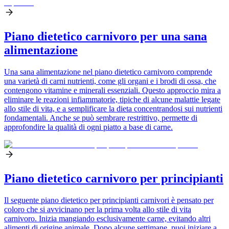
Piano dietetico carnivoro per una sana
alimentazione
Una sana alimentazione nel piano dietetico carnivoro comprende
una varietà di carni nutrienti, come gli organi e i brodi di ossa, che
contengono vitamine e minerali essenziali. Questo approccio mira a
eliminare le reazioni infiammatorie, tipiche di alcune malattie legate
allo stile di vita, e a semplificare la dieta concentrandosi sui nutrienti
fondamentali. Anche se può sembrare restrittivo, permette di
approfondire la qualità di ogni piatto a base di carne.
Piano dietetico carnivoro per principianti
Il seguente piano dietetico per principianti carnivori è pensato per
coloro che si avvicinano per la prima volta allo stile di vita
carnivoro. Inizia mangiando esclusivamente carne, evitando altri
alimenti di origine animale. Dopo alcune settimane, puoi iniziare a