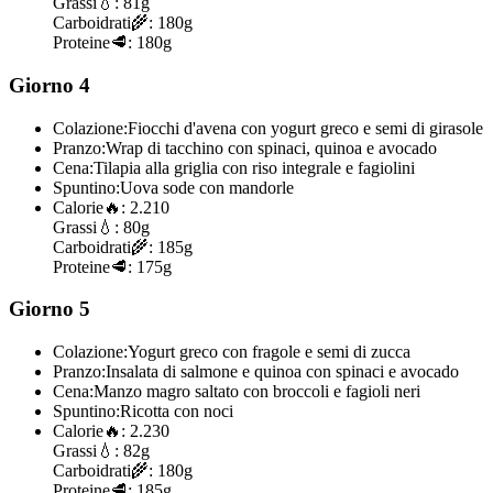
Grassi
💧:
81g
Carboidrati
🌾:
180g
Proteine
🥩:
180g
Giorno 4
Colazione:
Fiocchi d'avena con yogurt greco e semi di girasole
Pranzo:
Wrap di tacchino con spinaci, quinoa e avocado
Cena:
Tilapia alla griglia con riso integrale e fagiolini
Spuntino:
Uova sode con mandorle
Calorie
🔥:
2.210
Grassi
💧:
80g
Carboidrati
🌾:
185g
Proteine
🥩:
175g
Giorno 5
Colazione:
Yogurt greco con fragole e semi di zucca
Pranzo:
Insalata di salmone e quinoa con spinaci e avocado
Cena:
Manzo magro saltato con broccoli e fagioli neri
Spuntino:
Ricotta con noci
Calorie
🔥:
2.230
Grassi
💧:
82g
Carboidrati
🌾:
180g
Proteine
🥩:
185g