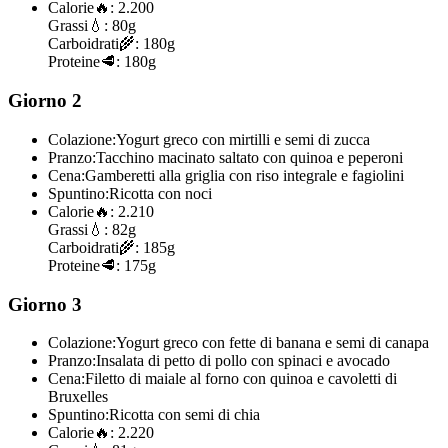
Calorie
🔥:
2.200
Grassi
💧:
80g
Carboidrati
🌾:
180g
Proteine
🥩:
180g
Giorno 2
Colazione:
Yogurt greco con mirtilli e semi di zucca
Pranzo:
Tacchino macinato saltato con quinoa e peperoni
Cena:
Gamberetti alla griglia con riso integrale e fagiolini
Spuntino:
Ricotta con noci
Calorie
🔥:
2.210
Grassi
💧:
82g
Carboidrati
🌾:
185g
Proteine
🥩:
175g
Giorno 3
Colazione:
Yogurt greco con fette di banana e semi di canapa
Pranzo:
Insalata di petto di pollo con spinaci e avocado
Cena:
Filetto di maiale al forno con quinoa e cavoletti di
Bruxelles
Spuntino:
Ricotta con semi di chia
Calorie
🔥:
2.220