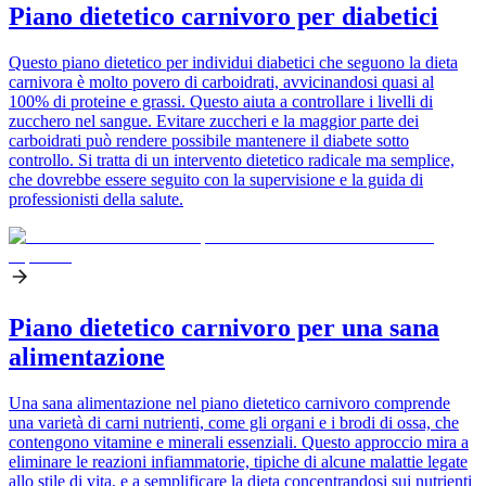
Piano dietetico carnivoro per diabetici
Questo piano dietetico per individui diabetici che seguono la dieta
carnivora è molto povero di carboidrati, avvicinandosi quasi al
100% di proteine e grassi. Questo aiuta a controllare i livelli di
zucchero nel sangue. Evitare zuccheri e la maggior parte dei
carboidrati può rendere possibile mantenere il diabete sotto
controllo. Si tratta di un intervento dietetico radicale ma semplice,
che dovrebbe essere seguito con la supervisione e la guida di
professionisti della salute.
Piano dietetico carnivoro per una sana
alimentazione
Una sana alimentazione nel piano dietetico carnivoro comprende
una varietà di carni nutrienti, come gli organi e i brodi di ossa, che
contengono vitamine e minerali essenziali. Questo approccio mira a
eliminare le reazioni infiammatorie, tipiche di alcune malattie legate
allo stile di vita, e a semplificare la dieta concentrandosi sui nutrienti