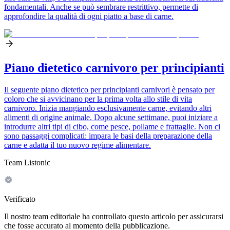
fondamentali. Anche se può sembrare restrittivo, permette di
approfondire la qualità di ogni piatto a base di carne.
Piano dietetico carnivoro per principianti
Il seguente piano dietetico per principianti carnivori è pensato per
coloro che si avvicinano per la prima volta allo stile di vita
carnivoro. Inizia mangiando esclusivamente carne, evitando altri
alimenti di origine animale. Dopo alcune settimane, puoi iniziare a
introdurre altri tipi di cibo, come pesce, pollame e frattaglie. Non ci
sono passaggi complicati: impara le basi della preparazione della
carne e adatta il tuo nuovo regime alimentare.
Team Listonic
Verificato
Il nostro team editoriale ha controllato questo articolo per assicurarsi
che fosse accurato al momento della pubblicazione.