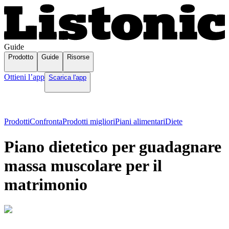
Guide
Prodotto
Guide
Risorse
Ottieni l’app
Scarica l'app
Prodotti
Confronta
Prodotti migliori
Piani alimentari
Diete
Piano dietetico per guadagnare
massa muscolare per il
matrimonio