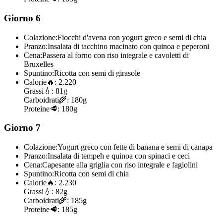
Giorno 6
Colazione:
Fiocchi d'avena con yogurt greco e semi di chia
Pranzo:
Insalata di tacchino macinato con quinoa e peperoni
Cena:
Passera al forno con riso integrale e cavoletti di
Bruxelles
Spuntino:
Ricotta con semi di girasole
Calorie
🔥:
2.220
Grassi
💧:
81g
Carboidrati
🌾:
180g
Proteine
🥩:
180g
Giorno 7
Colazione:
Yogurt greco con fette di banana e semi di canapa
Pranzo:
Insalata di tempeh e quinoa con spinaci e ceci
Cena:
Capesante alla griglia con riso integrale e fagiolini
Spuntino:
Ricotta con semi di chia
Calorie
🔥:
2.230
Grassi
💧:
82g
Carboidrati
🌾:
185g
Proteine
🥩:
185g