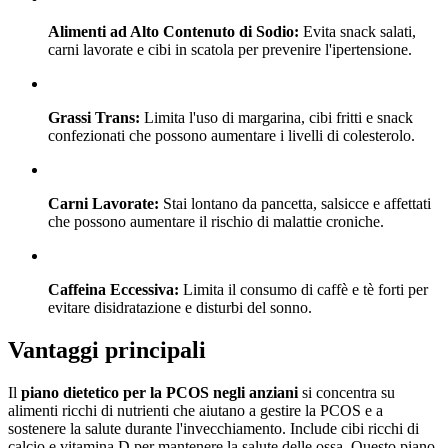
Alimenti ad Alto Contenuto di Sodio:
Evita snack salati,
carni lavorate e cibi in scatola per prevenire l'ipertensione.
Grassi Trans:
Limita l'uso di margarina, cibi fritti e snack
confezionati che possono aumentare i livelli di colesterolo.
Carni Lavorate:
Stai lontano da pancetta, salsicce e affettati
che possono aumentare il rischio di malattie croniche.
Caffeina Eccessiva:
Limita il consumo di caffè e tè forti per
evitare disidratazione e disturbi del sonno.
Vantaggi principali
Il
piano dietetico per la PCOS negli anziani
si concentra su
alimenti ricchi di nutrienti che aiutano a gestire la PCOS e a
sostenere la salute durante l'invecchiamento. Include cibi ricchi di
calcio e vitamina D per mantenere la salute delle ossa. Questo piano