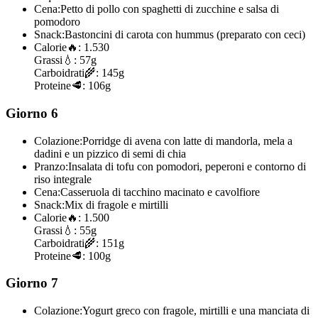
Cena:
Petto di pollo con spaghetti di zucchine e salsa di
pomodoro
Snack:
Bastoncini di carota con hummus (preparato con ceci)
Calorie
🔥:
1.530
Grassi
💧:
57g
Carboidrati
🌾:
145g
Proteine
🥩:
106g
Giorno 6
Colazione:
Porridge di avena con latte di mandorla, mela a
dadini e un pizzico di semi di chia
Pranzo:
Insalata di tofu con pomodori, peperoni e contorno di
riso integrale
Cena:
Casseruola di tacchino macinato e cavolfiore
Snack:
Mix di fragole e mirtilli
Calorie
🔥:
1.500
Grassi
💧:
55g
Carboidrati
🌾:
151g
Proteine
🥩:
100g
Giorno 7
Colazione:
Yogurt greco con fragole, mirtilli e una manciata di