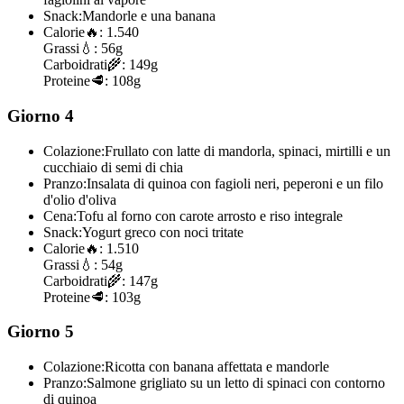
Snack:
Mandorle e una banana
Calorie
🔥:
1.540
Grassi
💧:
56g
Carboidrati
🌾:
149g
Proteine
🥩:
108g
Giorno 4
Colazione:
Frullato con latte di mandorla, spinaci, mirtilli e un
cucchiaio di semi di chia
Pranzo:
Insalata di quinoa con fagioli neri, peperoni e un filo
d'olio d'oliva
Cena:
Tofu al forno con carote arrosto e riso integrale
Snack:
Yogurt greco con noci tritate
Calorie
🔥:
1.510
Grassi
💧:
54g
Carboidrati
🌾:
147g
Proteine
🥩:
103g
Giorno 5
Colazione:
Ricotta con banana affettata e mandorle
Pranzo:
Salmone grigliato su un letto di spinaci con contorno
di quinoa