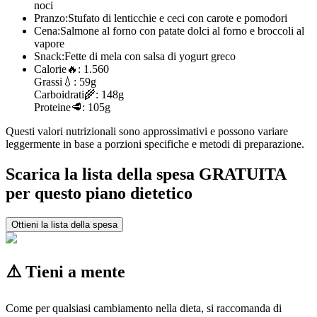
noci
Pranzo:
Stufato di lenticchie e ceci con carote e pomodori
Cena:
Salmone al forno con patate dolci al forno e broccoli al
vapore
Snack:
Fette di mela con salsa di yogurt greco
Calorie
🔥:
1.560
Grassi
💧:
59g
Carboidrati
🌾:
148g
Proteine
🥩:
105g
Questi valori nutrizionali sono approssimativi e possono variare
leggermente in base a porzioni specifiche e metodi di preparazione.
Scarica la lista della spesa GRATUITA
per questo piano dietetico
Ottieni la lista della spesa
⚠️ Tieni a mente
Come per qualsiasi cambiamento nella dieta, si raccomanda di