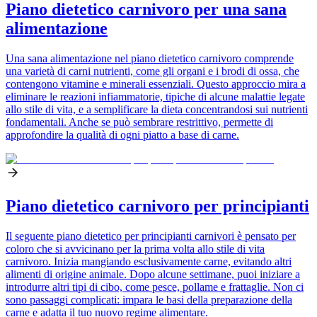
Piano dietetico carnivoro per una sana
alimentazione
Una sana alimentazione nel piano dietetico carnivoro comprende
una varietà di carni nutrienti, come gli organi e i brodi di ossa, che
contengono vitamine e minerali essenziali. Questo approccio mira a
eliminare le reazioni infiammatorie, tipiche di alcune malattie legate
allo stile di vita, e a semplificare la dieta concentrandosi sui nutrienti
fondamentali. Anche se può sembrare restrittivo, permette di
approfondire la qualità di ogni piatto a base di carne.
Piano dietetico carnivoro per principianti
Il seguente piano dietetico per principianti carnivori è pensato per
coloro che si avvicinano per la prima volta allo stile di vita
carnivoro. Inizia mangiando esclusivamente carne, evitando altri
alimenti di origine animale. Dopo alcune settimane, puoi iniziare a
introdurre altri tipi di cibo, come pesce, pollame e frattaglie. Non ci
sono passaggi complicati: impara le basi della preparazione della
carne e adatta il tuo nuovo regime alimentare.