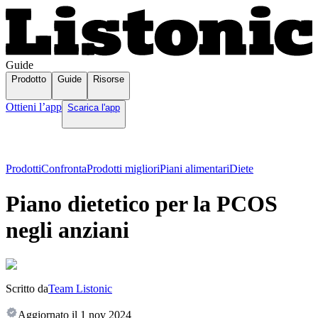
Guide
Prodotto
Guide
Risorse
Ottieni l’app
Scarica l'app
Prodotti
Confronta
Prodotti migliori
Piani alimentari
Diete
Piano dietetico per la PCOS
negli anziani
Scritto da
Team Listonic
Aggiornato il
1 nov 2024