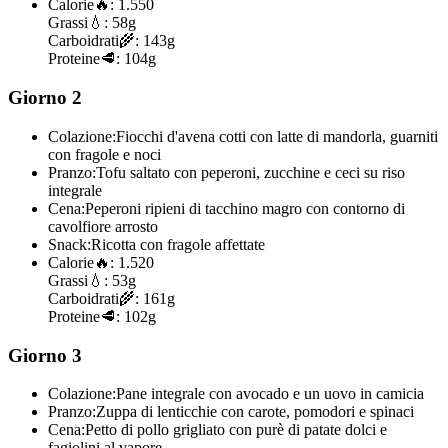
Calorie
🔥:
1.550
Grassi
💧:
58g
Carboidrati
🌾:
143g
Proteine
🥩:
104g
Giorno 2
Colazione:
Fiocchi d'avena cotti con latte di mandorla, guarniti
con fragole e noci
Pranzo:
Tofu saltato con peperoni, zucchine e ceci su riso
integrale
Cena:
Peperoni ripieni di tacchino magro con contorno di
cavolfiore arrosto
Snack:
Ricotta con fragole affettate
Calorie
🔥:
1.520
Grassi
💧:
53g
Carboidrati
🌾:
161g
Proteine
🥩:
102g
Giorno 3
Colazione:
Pane integrale con avocado e un uovo in camicia
Pranzo:
Zuppa di lenticchie con carote, pomodori e spinaci
Cena:
Petto di pollo grigliato con purè di patate dolci e
fagiolini al vapore