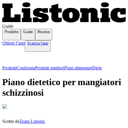
Guide
Prodotto
Guide
Risorse
Ottieni l’app
Scarica l'app
Prodotti
Confronta
Prodotti migliori
Piani alimentari
Diete
Piano dietetico per mangiatori
schizzinosi
Scritto da
Team Listonic