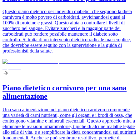
Questo piano dietetico per individui diabetici che seguono la dieta
carnivora è molto povero di carboidrati, avvicinandosi quasi al
100% di proteine e grassi. Questo aiuta a controllare i livelli di
zucchero nel sangue. Evitare zuccheri e la maggior parte dei
carboidrati può rendere possibile mantenere il diabete sotto
controllo. Si tratta di un intervento dietetico radicale ma semplice,
che dovrebbe essere seguito con la supervisione e la guida di
professionisti della salute.
Piano dietetico carnivoro per una sana
alimentazione
Una sana alimentazione nel piano dietetico carnivoro comprende
una varietà di carni nutrienti, come gli organi e i brodi di ossa, che
contengono vitamine e minerali essenziali. Questo approccio mira a
eliminare le reazioni infiammatorie, tipiche di alcune malattie legate
allo stile di vita, e a semplificare la dieta concentrandosi sui nutrienti
fondamentali. Anche se può sembrare restrittivo, permette di