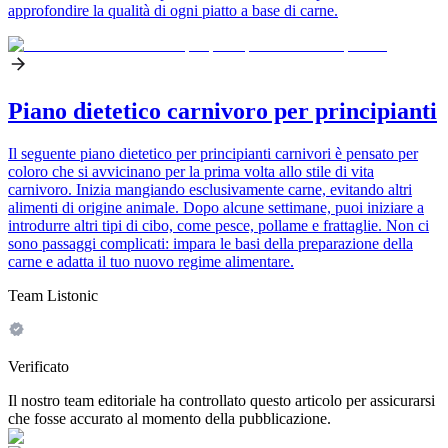
approfondire la qualità di ogni piatto a base di carne.
Piano dietetico carnivoro per principianti
Il seguente piano dietetico per principianti carnivori è pensato per
coloro che si avvicinano per la prima volta allo stile di vita
carnivoro. Inizia mangiando esclusivamente carne, evitando altri
alimenti di origine animale. Dopo alcune settimane, puoi iniziare a
introdurre altri tipi di cibo, come pesce, pollame e frattaglie. Non ci
sono passaggi complicati: impara le basi della preparazione della
carne e adatta il tuo nuovo regime alimentare.
Team Listonic
Verificato
Il nostro team editoriale ha controllato questo articolo per assicurarsi
che fosse accurato al momento della pubblicazione.