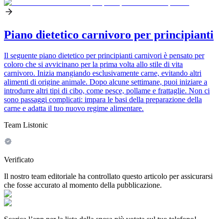
Piano dietetico carnivoro per principianti
Il seguente piano dietetico per principianti carnivori è pensato per
coloro che si avvicinano per la prima volta allo stile di vita
carnivoro. Inizia mangiando esclusivamente carne, evitando altri
alimenti di origine animale. Dopo alcune settimane, puoi iniziare a
introdurre altri tipi di cibo, come pesce, pollame e frattaglie. Non ci
sono passaggi complicati: impara le basi della preparazione della
carne e adatta il tuo nuovo regime alimentare.
Team Listonic
Verificato
Il nostro team editoriale ha controllato questo articolo per assicurarsi
che fosse accurato al momento della pubblicazione.