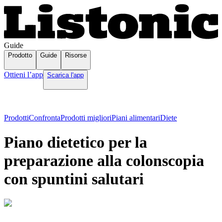
Guide
Prodotto
Guide
Risorse
Ottieni l’app
Scarica l'app
Prodotti
Confronta
Prodotti migliori
Piani alimentari
Diete
Piano dietetico per la
preparazione alla colonscopia
con spuntini salutari