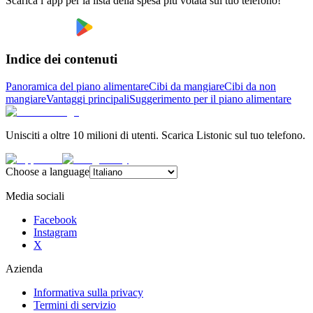
Scarica l’app per la lista della spesa più votata sul tuo telefono!
Indice dei contenuti
Panoramica del piano alimentare
Cibi da mangiare
Cibi da non
mangiare
Vantaggi principali
Suggerimento per il piano alimentare
Unisciti a oltre 10 milioni di utenti. Scarica Listonic sul tuo telefono.
Choose a language
Media sociali
Facebook
Instagram
X
Azienda
Informativa sulla privacy
Termini di servizio