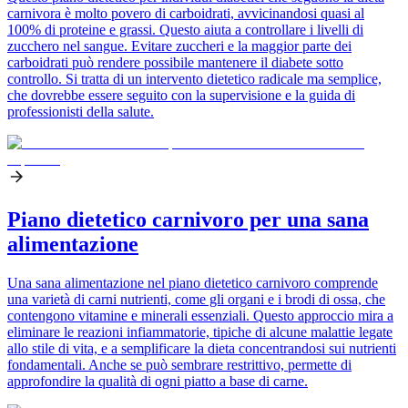
carnivora è molto povero di carboidrati, avvicinandosi quasi al
100% di proteine e grassi. Questo aiuta a controllare i livelli di
zucchero nel sangue. Evitare zuccheri e la maggior parte dei
carboidrati può rendere possibile mantenere il diabete sotto
controllo. Si tratta di un intervento dietetico radicale ma semplice,
che dovrebbe essere seguito con la supervisione e la guida di
professionisti della salute.
Piano dietetico carnivoro per una sana
alimentazione
Una sana alimentazione nel piano dietetico carnivoro comprende
una varietà di carni nutrienti, come gli organi e i brodi di ossa, che
contengono vitamine e minerali essenziali. Questo approccio mira a
eliminare le reazioni infiammatorie, tipiche di alcune malattie legate
allo stile di vita, e a semplificare la dieta concentrandosi sui nutrienti
fondamentali. Anche se può sembrare restrittivo, permette di
approfondire la qualità di ogni piatto a base di carne.