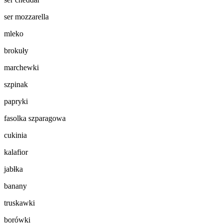
ser mozzarella
mleko
brokuły
marchewki
szpinak
papryki
fasolka szparagowa
cukinia
kalafior
jabłka
banany
truskawki
borówki