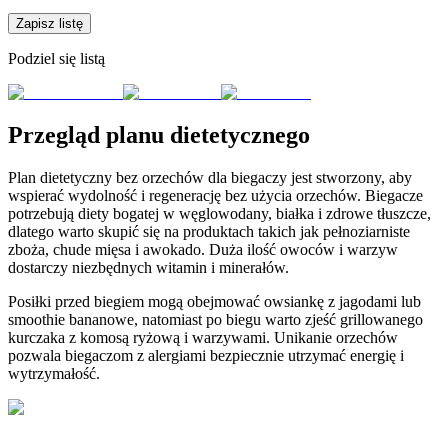
Zapisz listę
Podziel się listą
Przegląd planu dietetycznego
Plan dietetyczny bez orzechów dla biegaczy jest stworzony, aby
wspierać wydolność i regenerację bez użycia orzechów. Biegacze
potrzebują diety bogatej w węglowodany, białka i zdrowe tłuszcze,
dlatego warto skupić się na produktach takich jak pełnoziarniste
zboża, chude mięsa i awokado. Duża ilość owoców i warzyw
dostarczy niezbędnych witamin i minerałów.
Posiłki przed biegiem mogą obejmować owsiankę z jagodami lub
smoothie bananowe, natomiast po biegu warto zjeść grillowanego
kurczaka z komosą ryżową i warzywami. Unikanie orzechów
pozwala biegaczom z alergiami bezpiecznie utrzymać energię i
wytrzymałość.