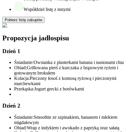
Współdziel listę z innymi
Pobierz listę zakupów
Propozycja jadłospisu
Dzień 1
Śniadanie:
Owsianka z plasterkami banana i nasionami chia
Obiad:
Grillowana pierś z kurczaka z brązowym ryżem i
gotowanym brokułem
Kolacja:
Pieczony łosoś z komosą ryżową i pieczonymi
marchewkami
Przekąska:
Jogurt grecki z borówkami
Dzień 2
Śniadanie:
Smoothie ze szpinakiem, bananem i mlekiem
migdałowym
Obiad:
Wrap z indykiem i awokado z papryką oraz sałatą