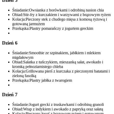
Dzień 5
Śniadanie:
Owsianka z borówkami i odrobiną nasion chia
Obiad:
Stir-fry z kurczakiem i warzywami z brązowym ryżem
Kolacja:
Pieczony stek z chudego mięsa z komosą ryżową i
gotowaną jarmużem
Przekąska:
Plastry pomarańczy z jogurtem greckim
Dzień 6
Śniadanie:
Smoothie ze szpinakiem, jabłkiem i mlekiem
migdałowym
Obiad:
Sałatka z tuńczykiem, mieszanką sałat, awokado i
kromką pełnoziarnistego chleba
Kolacja:
Grillowana pierś z kurczaka z pieczonymi batatami i
zieloną fasolką
Przekąska:
Plastry jabłka z twarogiem
Dzień 7
Śniadanie:
Jogurt grecki z truskawkami i odrobiną granoli
Obiad:
Wrap z indykiem i awokado z papryką oraz sałatą
Kolacja:
Pieczony łosoś z brązowym ryżem i gotowanym