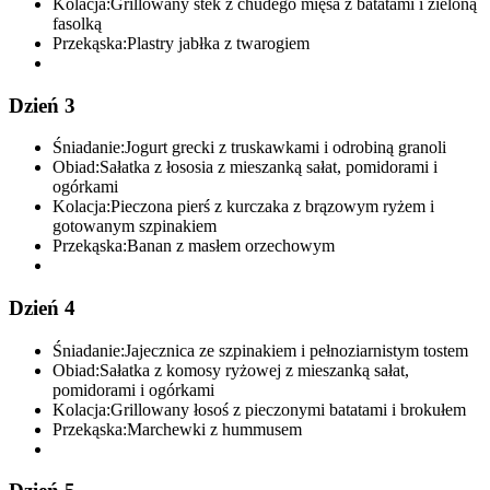
Kolacja:
Grillowany stek z chudego mięsa z batatami i zieloną
fasolką
Przekąska:
Plastry jabłka z twarogiem
Dzień 3
Śniadanie:
Jogurt grecki z truskawkami i odrobiną granoli
Obiad:
Sałatka z łososia z mieszanką sałat, pomidorami i
ogórkami
Kolacja:
Pieczona pierś z kurczaka z brązowym ryżem i
gotowanym szpinakiem
Przekąska:
Banan z masłem orzechowym
Dzień 4
Śniadanie:
Jajecznica ze szpinakiem i pełnoziarnistym tostem
Obiad:
Sałatka z komosy ryżowej z mieszanką sałat,
pomidorami i ogórkami
Kolacja:
Grillowany łosoś z pieczonymi batatami i brokułem
Przekąska:
Marchewki z hummusem