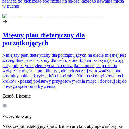
zachęca do głębszego spojrzenia na jakość każdego kawałka mięsa
w kuchni.
Mięsny plan dietetyczny dla
początkujących
Niniejszy plan dietetyczny dla początkujących na diecie mięsnej jest
szczególnie przeznaczony dla osób, które dopiero zaczynają swoją
przygodę z tym stylem życia. Na początku skup się na jedzeniu
wyłącznie mięsa, a po kilku tygodniach zacznij wprowadzać inne
produkty, takie jak ryby, drób i podroby. Nie ma skomplikowanych
kroków - poznaj podstawy przygotowywania mięsa i dostosuj się do
nowego sposobu odżywiania.
Zespół Listonic
Zweryfikowany
Nasz zespół redakcyjny sprawdził ten artykuł, aby upewnić się, że