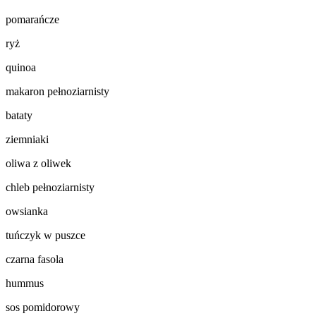
pomarańcze
ryż
quinoa
makaron pełnoziarnisty
bataty
ziemniaki
oliwa z oliwek
chleb pełnoziarnisty
owsianka
tuńczyk w puszce
czarna fasola
hummus
sos pomidorowy