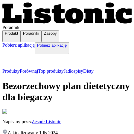
Poradniki
Produkt
Poradniki
Zasoby
Pobierz aplikację
Pobierz aplikację
Produkty
Porównaj
Top produkty
Jadłospisy
Diety
Bezorzechowy plan dietetyczny
dla biegaczy
Napisany przez
Zespół Listonic
Zaktualizowany
1 lis 2024