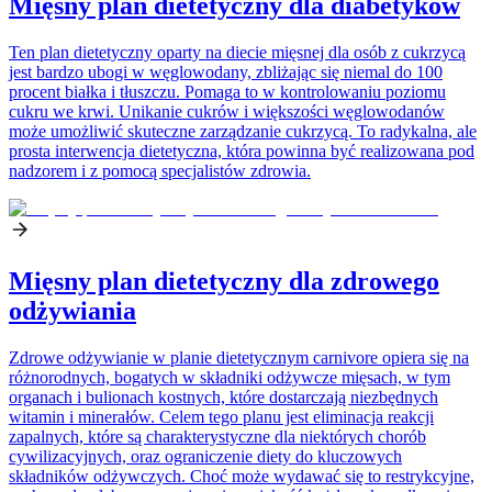
Mięsny plan dietetyczny dla diabetyków
Ten plan dietetyczny oparty na diecie mięsnej dla osób z cukrzycą
jest bardzo ubogi w węglowodany, zbliżając się niemal do 100
procent białka i tłuszczu. Pomaga to w kontrolowaniu poziomu
cukru we krwi. Unikanie cukrów i większości węglowodanów
może umożliwić skuteczne zarządzanie cukrzycą. To radykalna, ale
prosta interwencja dietetyczna, która powinna być realizowana pod
nadzorem i z pomocą specjalistów zdrowia.
Mięsny plan dietetyczny dla zdrowego
odżywiania
Zdrowe odżywianie w planie dietetycznym carnivore opiera się na
różnorodnych, bogatych w składniki odżywcze mięsach, w tym
organach i bulionach kostnych, które dostarczają niezbędnych
witamin i minerałów. Celem tego planu jest eliminacja reakcji
zapalnych, które są charakterystyczne dla niektórych chorób
cywilizacyjnych, oraz ograniczenie diety do kluczowych
składników odżywczych. Choć może wydawać się to restrykcyjne,