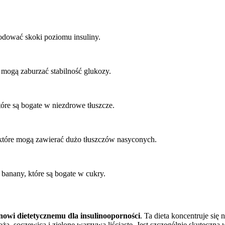
wodować skoki poziomu insuliny.
e mogą zaburzać stabilność glukozy.
óre są bogate w niezdrowe tłuszcze.
, które mogą zawierać dużo tłuszczów nasyconych.
banany, które są bogate w cukry.
nowi dietetycznemu dla insulinooporności
. Ta dieta koncentruje się
boża, soczewica i zielone warzywa liściaste. Jest szczególnie skutecz