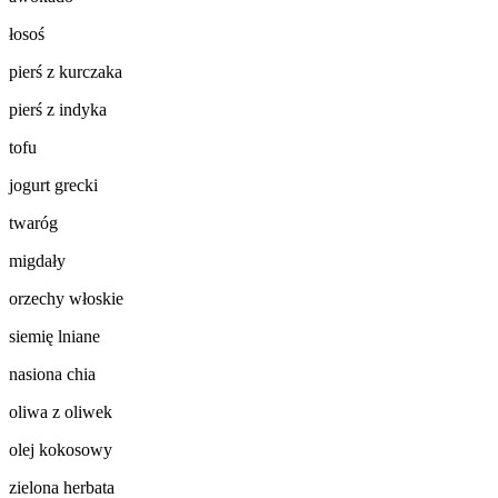
łosoś
pierś z kurczaka
pierś z indyka
tofu
jogurt grecki
twaróg
migdały
orzechy włoskie
siemię lniane
nasiona chia
oliwa z oliwek
olej kokosowy
zielona herbata