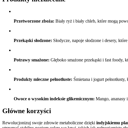
Przetworzone zboża:
Biały ryż i biały chleb, które mogą po
Przekąski słodzone:
Słodycze, napoje słodzone i desery, któr
Potrawy smażone:
Głęboko smażone przekąski i fast foody, kt
Produkty mleczne pełnotłuste:
Śmietana i jogurt pełnotłusty
Owoce o wysokim indeksie glikemicznym:
Mango, ananasy i 
Główne korzyści
Rewolucjonizuj swoje zdrowie metaboliczne dzięki
indyjskiemu pla
utrzymać stabilny poziom cukru we krwi, takich jak pełnoziarniste z