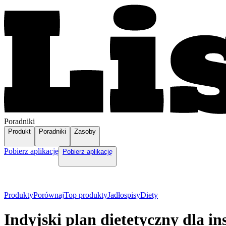
Poradniki
Produkt
Poradniki
Zasoby
Pobierz aplikację
Pobierz aplikację
Produkty
Porównaj
Top produkty
Jadłospisy
Diety
Indyjski plan dietetyczny dla i