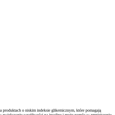
 na produktach o niskim indeksie glikemicznym, które pomagają
na w zwiększaniu wrażliwości na insulinę i może pomóc w zmniejszeniu