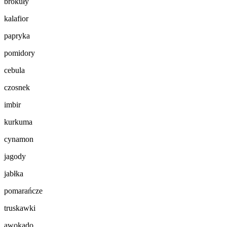
brokuły
kalafior
papryka
pomidory
cebula
czosnek
imbir
kurkuma
cynamon
jagody
jabłka
pomarańcze
truskawki
awokado