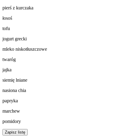
pierś z kurczaka
łosoś
tofu
jogurt grecki
mleko niskotłuszczowe
twaróg
jajka
siemię lniane
nasiona chia
papryka
marchew
pomidory
Zapisz listę