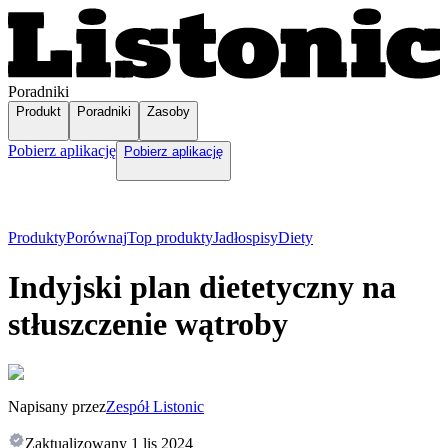
Poradniki
Produkt
Poradniki
Zasoby
Pobierz aplikację
Pobierz aplikację
Produkty
Porównaj
Top produkty
Jadłospisy
Diety
Indyjski plan dietetyczny na
stłuszczenie wątroby
Napisany przez
Zespół Listonic
Zaktualizowany
1 lis 2024