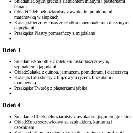
Śniadanie:
Jogurt grecki z siemieniem lnianym i plasterkami
banana
Obiad:
Chleb pełnoziarnisty z awokado, pomidorami i
marchewką w słupkach
Kolacja:
Pieczony łosoś ze słodkimi ziemniakami i duszonymi
paprykami
Przekąska:
Plastry pomarańczy z migdałami
Dzień 3
Śniadanie:
Smoothie z mlekiem niskotłuszczowym,
szpinakiem i jagodami
Obiad:
Sałatka z quinoa, jarmużem, pomidorami i ciecierzycą
Kolacja:
Tofu stir-fry z brązowym ryżem, brokułami i
marchewką
Przekąska:
Twaróg z plasterkami jabłka
Dzień 4
Śniadanie:
Chleb pełnoziarnisty z awokado i jogurtem greckim
Obiad:
Zupa soczewicowa ze szpinakiem, kurkumą i
czosnkiem
Kolacja:
Grillowana pierś z kurczaka z quinoa, paprykami i