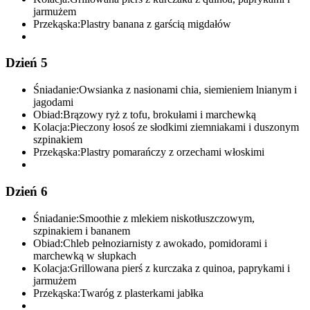
jarmużem
Przekąska:
Plastry banana z garścią migdałów
Dzień 5
Śniadanie:
Owsianka z nasionami chia, siemieniem lnianym i
jagodami
Obiad:
Brązowy ryż z tofu, brokułami i marchewką
Kolacja:
Pieczony łosoś ze słodkimi ziemniakami i duszonym
szpinakiem
Przekąska:
Plastry pomarańczy z orzechami włoskimi
Dzień 6
Śniadanie:
Smoothie z mlekiem niskotłuszczowym,
szpinakiem i bananem
Obiad:
Chleb pełnoziarnisty z awokado, pomidorami i
marchewką w słupkach
Kolacja:
Grillowana pierś z kurczaka z quinoa, paprykami i
jarmużem
Przekąska:
Twaróg z plasterkami jabłka