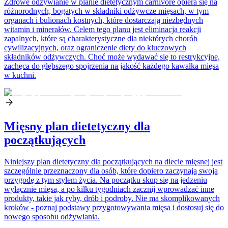
Zdrowe odżywianie w planie dietetycznym carnivore opiera się na
różnorodnych, bogatych w składniki odżywcze mięsach, w tym
organach i bulionach kostnych, które dostarczają niezbędnych
witamin i minerałów. Celem tego planu jest eliminacja reakcji
zapalnych, które są charakterystyczne dla niektórych chorób
cywilizacyjnych, oraz ograniczenie diety do kluczowych
składników odżywczych. Choć może wydawać się to restrykcyjne,
zachęca do głębszego spojrzenia na jakość każdego kawałka mięsa
w kuchni.
Mięsny plan dietetyczny dla
początkujących
Niniejszy plan dietetyczny dla początkujących na diecie mięsnej jest
szczególnie przeznaczony dla osób, które dopiero zaczynają swoją
przygodę z tym stylem życia. Na początku skup się na jedzeniu
wyłącznie mięsa, a po kilku tygodniach zacznij wprowadzać inne
produkty, takie jak ryby, drób i podroby. Nie ma skomplikowanych
kroków - poznaj podstawy przygotowywania mięsa i dostosuj się do
nowego sposobu odżywiania.