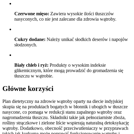
Czerwone mięso:
Zawiera wysokie ilości tłuszczów
nasyconych, co nie jest zalecane dla zdrowia wątroby.
Cukry dodane:
Należy unikać słodkich deserów i napojów
słodzonych.
Biały chleb i ryż:
Produkty o wysokim indeksie
glikemicznym, które mogą prowadzić do gromadzenia się
tłuszczu w wątrobie.
Główne korzyści
Plan dietetyczny na zdrowie wątroby oparty na diecie indyjskiej
skupia się na produktach bogatych w błonnik i ubogich w tłuszcze
nasycone, co pomaga w redukcji stanu zapalnego wątroby oraz
nagromadzenia tłuszczu. Składniki takie jak pełnoziarniste zboża,
rośliny strączkowe i zielone liście wspierają naturalną detoksykację
wątroby. Dodatkowo, obecność przeciwutleniaczy w przyprawach
takich jak kurkuma może poprawić funkcjonowanie wątroby i