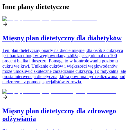
Inne plany dietetyczne
Mięsny plan dietetyczny dla diabetyków
Ten plan dietetyczny oparty na diecie mięsnej dla osób z cukrzycą
jest bardzo ubogi w węglowodany, zbliżając się niemal do 100
procent białka i tłuszczu. Pomaga to w kontrolowaniu poziomu
cukru we krwi. Unikanie cukrów i większości węglowodanów
może umożliwić skuteczne zarządzanie cukrzycą. To radykalna, ale
prosta interwencja dietetyczna, która powinna być realizowana pod
nadzorem i z pomocą specjalistów zdrowia.
Mięsny plan dietetyczny dla zdrowego
odżywiania