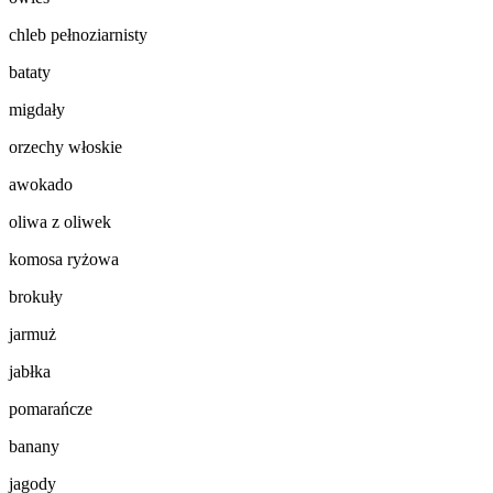
chleb pełnoziarnisty
bataty
migdały
orzechy włoskie
awokado
oliwa z oliwek
komosa ryżowa
brokuły
jarmuż
jabłka
pomarańcze
banany
jagody