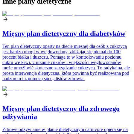
Inne plany dietetyczne
Mięsny plan dietetyczny dla diabetyków
Ten plan dietetyczny oparty na diecie mięsnej dla osób z cukrzycą
jest bardzo ubogi w węglowodany, zbliżając się niemal do 100
procent białka i tłuszczu. Pomaga to w kontrolowaniu poziomu
cukru we krwi. Unikanie cukrów i większości węglowodanów
może umożliwić skuteczne zarządzanie cukrzycą. To radykalna, ale
prosta interwencja dietetyczna, która powinna być realizowana pod
nadzorem i z pomocą specjalistów zdrowia.
Mięsny plan dietetyczny dla zdrowego
odżywiania
Zdrowe odżywianie w planie dietetycznym carnivore opiera się na