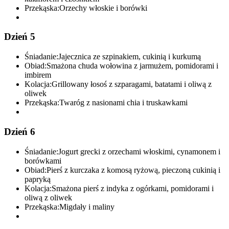
Przekąska:
Orzechy włoskie i borówki
Dzień 5
Śniadanie:
Jajecznica ze szpinakiem, cukinią i kurkumą
Obiad:
Smażona chuda wołowina z jarmużem, pomidorami i
imbirem
Kolacja:
Grillowany łosoś z szparagami, batatami i oliwą z
oliwek
Przekąska:
Twaróg z nasionami chia i truskawkami
Dzień 6
Śniadanie:
Jogurt grecki z orzechami włoskimi, cynamonem i
borówkami
Obiad:
Pierś z kurczaka z komosą ryżową, pieczoną cukinią i
papryką
Kolacja:
Smażona pierś z indyka z ogórkami, pomidorami i
oliwą z oliwek
Przekąska:
Migdały i maliny