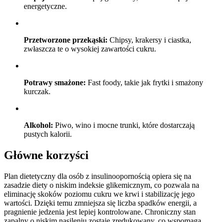
energetyczne.
Przetworzone przekąski:
Chipsy, krakersy i ciastka,
zwłaszcza te o wysokiej zawartości cukru.
Potrawy smażone:
Fast foody, takie jak frytki i smażony
kurczak.
Alkohol:
Piwo, wino i mocne trunki, które dostarczają
pustych kalorii.
Główne korzyści
Plan dietetyczny dla osób z insulinoopornością opiera się na
zasadzie diety o niskim indeksie glikemicznym, co pozwala na
eliminację skoków poziomu cukru we krwi i stabilizację jego
wartości. Dzięki temu zmniejsza się liczba spadków energii, a
pragnienie jedzenia jest lepiej kontrolowane. Chroniczny stan
zapalny o niskim nasileniu zostaje zredukowany, co wspomaga