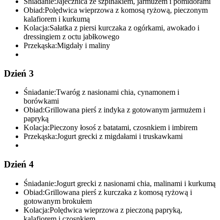
Śniadanie:
Jajecznica ze szpinakiem, jarmużem i pomidorami
Obiad:
Polędwica wieprzowa z komosą ryżową, pieczonym
kalafiorem i kurkumą
Kolacja:
Sałatka z piersi kurczaka z ogórkami, awokado i
dressingiem z octu jabłkowego
Przekąska:
Migdały i maliny
Dzień 3
Śniadanie:
Twaróg z nasionami chia, cynamonem i
borówkami
Obiad:
Grillowana pierś z indyka z gotowanym jarmużem i
papryką
Kolacja:
Pieczony łosoś z batatami, czosnkiem i imbirem
Przekąska:
Jogurt grecki z migdałami i truskawkami
Dzień 4
Śniadanie:
Jogurt grecki z nasionami chia, malinami i kurkumą
Obiad:
Grillowana pierś z kurczaka z komosą ryżową i
gotowanym brokułem
Kolacja:
Polędwica wieprzowa z pieczoną papryką,
kalafiorem i czosnkiem