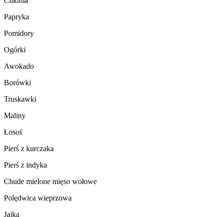
Cukinia
Papryka
Pomidory
Ogórki
Awokado
Borówki
Truskawki
Maliny
Łosoś
Pierś z kurczaka
Pierś z indyka
Chude mielone mięso wołowe
Polędwica wieprzowa
Jajka