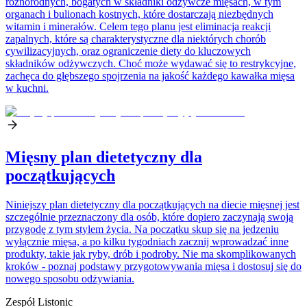
różnorodnych, bogatych w składniki odżywcze mięsach, w tym
organach i bulionach kostnych, które dostarczają niezbędnych
witamin i minerałów. Celem tego planu jest eliminacja reakcji
zapalnych, które są charakterystyczne dla niektórych chorób
cywilizacyjnych, oraz ograniczenie diety do kluczowych
składników odżywczych. Choć może wydawać się to restrykcyjne,
zachęca do głębszego spojrzenia na jakość każdego kawałka mięsa
w kuchni.
Mięsny plan dietetyczny dla
początkujących
Niniejszy plan dietetyczny dla początkujących na diecie mięsnej jest
szczególnie przeznaczony dla osób, które dopiero zaczynają swoją
przygodę z tym stylem życia. Na początku skup się na jedzeniu
wyłącznie mięsa, a po kilku tygodniach zacznij wprowadzać inne
produkty, takie jak ryby, drób i podroby. Nie ma skomplikowanych
kroków - poznaj podstawy przygotowywania mięsa i dostosuj się do
nowego sposobu odżywiania.
Zespół Listonic