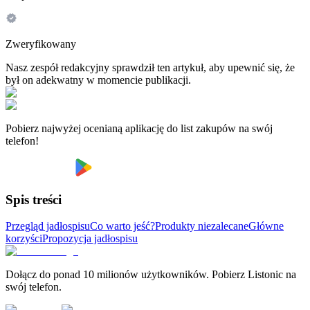
Zweryfikowany
Nasz zespół redakcyjny sprawdził ten artykuł, aby upewnić się, że
był on adekwatny w momencie publikacji.
Pobierz najwyżej ocenianą aplikację do list zakupów na swój
telefon!
Spis treści
Przegląd jadłospisu
Co warto jeść?
Produkty niezalecane
Główne
korzyści
Propozycja jadłospisu
Dołącz do ponad 10 milionów użytkowników. Pobierz Listonic na
swój telefon.