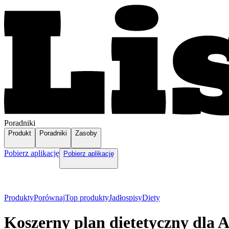
Poradniki
Produkt
Poradniki
Zasoby
Pobierz aplikację
Pobierz aplikację
Produkty
Porównaj
Top produkty
Jadłospisy
Diety
Koszerny plan dietetyczny dla