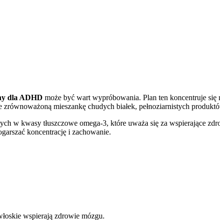
rny dla ADHD
może być wart wypróbowania. Plan ten koncentruje się n
zrównoważoną mieszankę chudych białek, pełnoziarnistych produktó
tych w kwasy tłuszczowe omega-3, które uważa się za wspierające zdro
garszać koncentrację i zachowanie.
 włoskie wspierają zdrowie mózgu.