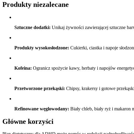
Produkty niezalecane
Sztuczne dodatki:
Unikaj żywności zawierającej sztuczne bar
Produkty wysokosłodzone:
Cukierki, ciastka i napoje słodz
Kofeina:
Ogranicz spożycie kawy, herbaty i napojów energety
Przetworzone przekąski:
Chipsy, krakersy i gotowe przekąski
Refinowane węglowodany:
Biały chleb, biały ryż i makaro
Główne korzyści
Plan dietetyczny dla ADHD może pomóc w redukcji nadpobudliwośc