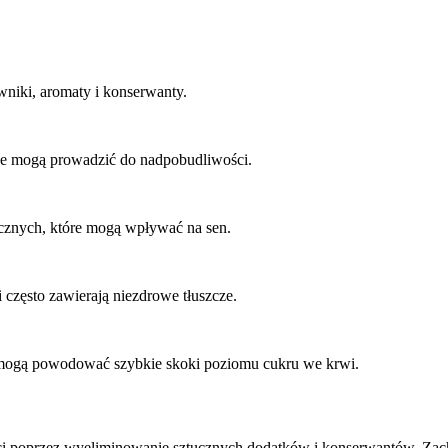
wniki, aromaty i konserwanty.
one mogą prowadzić do nadpobudliwości.
cznych, które mogą wpływać na sen.
 często zawierają niezdrowe tłuszcze.
n mogą powodować szybkie skoki poziomu cukru we krwi.
i poprzez wyeliminowanie sztucznych dodatków i konserwantów. Zac