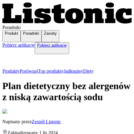
Poradniki
Produkt
Poradniki
Zasoby
Pobierz aplikację
Pobierz aplikację
Produkty
Porównaj
Top produkty
Jadłospisy
Diety
Plan dietetyczny bez alergenów
z niską zawartością sodu
Napisany przez
Zespół Listonic
Zaktualizowany
1 lis 2024