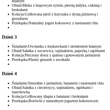
lnianym
Obiad:
Miska z brązowym ryżem, piersią indyka, cukinią i
brokułami
Kolacja:
Grillowana pierś z kurczaka z dynią piżmową i
groszkiem
Przekąska:
Naturalny jogurt kokosowy z nasionami chia
Dzień 3
Śniadanie:
Owsianka z truskawkami i siemieniem lnianym
Obiad:
Sałatka z soczewicy, szpinakiem, papryką i ogórkami
Kolacja:
Pieczony dorsz z quinoa i gotowanym jarmużem
Przekąska:
Plastry gruszek z awokado
Dzień 4
Śniadanie:
Smoothie z jarmużem, bananem i nasionami chia
Obiad:
Sałatka z ciecierzycy, szpinakiem, ogórkami i
marchewką
Kolacja:
Grillowany tilapia z batatami i brokułami
Przekąska:
Borówki z naturalnym jogurtem kokosowym