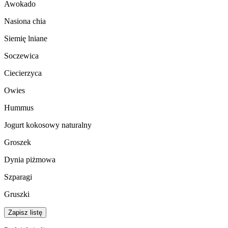
Awokado
Nasiona chia
Siemię lniane
Soczewica
Ciecierzyca
Owies
Hummus
Jogurt kokosowy naturalny
Groszek
Dynia piżmowa
Szparagi
Gruszki
Zapisz listę