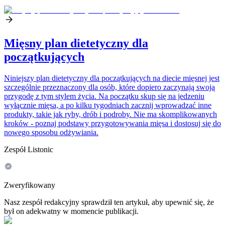
Mięsny plan dietetyczny dla
początkujących
Niniejszy plan dietetyczny dla początkujących na diecie mięsnej jest
szczególnie przeznaczony dla osób, które dopiero zaczynają swoją
przygodę z tym stylem życia. Na początku skup się na jedzeniu
wyłącznie mięsa, a po kilku tygodniach zacznij wprowadzać inne
produkty, takie jak ryby, drób i podroby. Nie ma skomplikowanych
kroków - poznaj podstawy przygotowywania mięsa i dostosuj się do
nowego sposobu odżywiania.
Zespół Listonic
Zweryfikowany
Nasz zespół redakcyjny sprawdził ten artykuł, aby upewnić się, że
był on adekwatny w momencie publikacji.