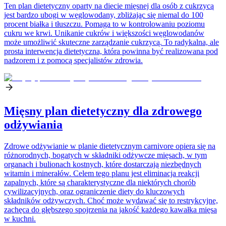
Ten plan dietetyczny oparty na diecie mięsnej dla osób z cukrzycą
jest bardzo ubogi w węglowodany, zbliżając się niemal do 100
procent białka i tłuszczu. Pomaga to w kontrolowaniu poziomu
cukru we krwi. Unikanie cukrów i większości węglowodanów
może umożliwić skuteczne zarządzanie cukrzycą. To radykalna, ale
prosta interwencja dietetyczna, która powinna być realizowana pod
nadzorem i z pomocą specjalistów zdrowia.
Mięsny plan dietetyczny dla zdrowego
odżywiania
Zdrowe odżywianie w planie dietetycznym carnivore opiera się na
różnorodnych, bogatych w składniki odżywcze mięsach, w tym
organach i bulionach kostnych, które dostarczają niezbędnych
witamin i minerałów. Celem tego planu jest eliminacja reakcji
zapalnych, które są charakterystyczne dla niektórych chorób
cywilizacyjnych, oraz ograniczenie diety do kluczowych
składników odżywczych. Choć może wydawać się to restrykcyjne,
zachęca do głębszego spojrzenia na jakość każdego kawałka mięsa
w kuchni.