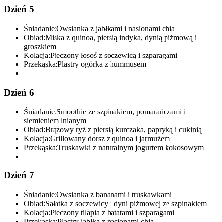
Dzień 5
Śniadanie:
Owsianka z jabłkami i nasionami chia
Obiad:
Miska z quinoa, piersią indyka, dynią piżmową i
groszkiem
Kolacja:
Pieczony łosoś z soczewicą i szparagami
Przekąska:
Plastry ogórka z hummusem
Dzień 6
Śniadanie:
Smoothie ze szpinakiem, pomarańczami i
siemieniem lnianym
Obiad:
Brązowy ryż z piersią kurczaka, papryką i cukinią
Kolacja:
Grillowany dorsz z quinoa i jarmużem
Przekąska:
Truskawki z naturalnym jogurtem kokosowym
Dzień 7
Śniadanie:
Owsianka z bananami i truskawkami
Obiad:
Sałatka z soczewicy i dyni piżmowej ze szpinakiem
Kolacja:
Pieczony tilapia z batatami i szparagami
Przekąska:
Plastry jabłka z nasionami chia