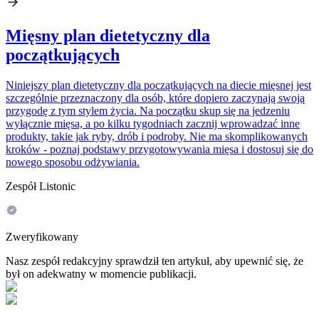
Mięsny plan dietetyczny dla
początkujących
Niniejszy plan dietetyczny dla początkujących na diecie mięsnej jest
szczególnie przeznaczony dla osób, które dopiero zaczynają swoją
przygodę z tym stylem życia. Na początku skup się na jedzeniu
wyłącznie mięsa, a po kilku tygodniach zacznij wprowadzać inne
produkty, takie jak ryby, drób i podroby. Nie ma skomplikowanych
kroków - poznaj podstawy przygotowywania mięsa i dostosuj się do
nowego sposobu odżywiania.
Zespół Listonic
Zweryfikowany
Nasz zespół redakcyjny sprawdził ten artykuł, aby upewnić się, że
był on adekwatny w momencie publikacji.