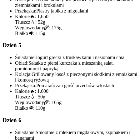
ziemniakami i brokułami
Przekąska:
Plastry jabłka z migdałami
Kalorie
🔥:
1,650
Tłuszcz
💧:
52g
Węglowodany
🌾:
175g
Białko
🥩:
115g
Dzień 5
Śniadanie:
Jogurt grecki z truskawkami i nasionami chia
Obiad:
Sałatka z piersi kurczaka z mieszanką sałat,
pomidorami i papryką
Kolacja:
Grillowany łosoś z pieczonymi słodkimi ziemniakami
i komosą ryżową
Przekąska:
Pomarańcza i garść orzechów włoskich
Kalorie
🔥:
1,600
Tłuszcz
💧:
50g
Węglowodany
🌾:
165g
Białko
🥩:
110g
Dzień 6
Śniadanie:
Smoothie z mlekiem migdałowym, szpinakiem i
bananami