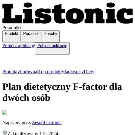
Poradniki
Produkt
Poradniki
Zasoby
Pobierz aplikację
Pobierz aplikację
Produkty
Porównaj
Top produkty
Jadłospisy
Diety
Plan dietetyczny F-factor dla
dwóch osób
Napisany przez
Zespół Listonic
Zaktualizowany
1 lis 2024