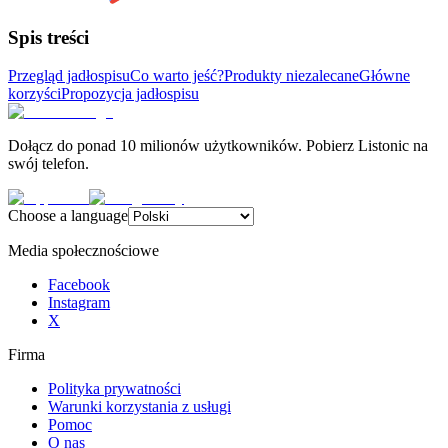
Spis treści
Przegląd jadłospisu
Co warto jeść?
Produkty niezalecane
Główne
korzyści
Propozycja jadłospisu
Dołącz do ponad 10 milionów użytkowników. Pobierz Listonic na
swój telefon.
Choose a language
Media społecznościowe
Facebook
Instagram
X
Firma
Polityka prywatności
Warunki korzystania z usługi
Pomoc
O nas