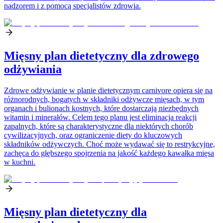
nadzorem i z pomocą specjalistów zdrowia.
Mięsny plan dietetyczny dla zdrowego
odżywiania
Zdrowe odżywianie w planie dietetycznym carnivore opiera się na
różnorodnych, bogatych w składniki odżywcze mięsach, w tym
organach i bulionach kostnych, które dostarczają niezbędnych
witamin i minerałów. Celem tego planu jest eliminacja reakcji
zapalnych, które są charakterystyczne dla niektórych chorób
cywilizacyjnych, oraz ograniczenie diety do kluczowych
składników odżywczych. Choć może wydawać się to restrykcyjne,
zachęca do głębszego spojrzenia na jakość każdego kawałka mięsa
w kuchni.
Mięsny plan dietetyczny dla