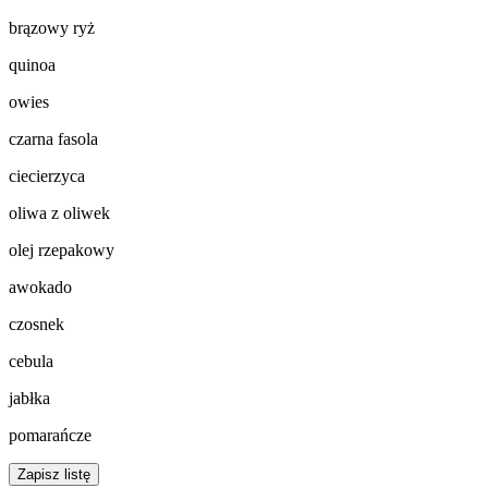
brązowy ryż
quinoa
owies
czarna fasola
ciecierzyca
oliwa z oliwek
olej rzepakowy
awokado
czosnek
cebula
jabłka
pomarańcze
Zapisz listę