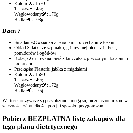
Kalorie
🔥:
1570
Tłuszcz
💧:
48g
Węglowodany
🌾:
170g
Białko
🥩:
108g
Dzień 7
Śniadanie:
Owsianka z bananami i orzechami włoskimi
Obiad:
Sałatka ze szpinaku, grillowanej piersi z indyka,
pomidorów i ogórków
Kolacja:
Grillowana pierś z kurczaka z pieczonymi batatami i
brokułem
Przekąska:
Plasterki jabłka z migdałami
Kalorie
🔥:
1580
Tłuszcz
💧:
49g
Węglowodany
🌾:
172g
Białko
🥩:
110g
Wartości odżywcze są przybliżone i mogą się nieznacznie różnić w
zależności od wielkości porcji i sposobu przygotowania.
Pobierz BEZPŁATNĄ listę zakupów dla
tego planu dietetycznego