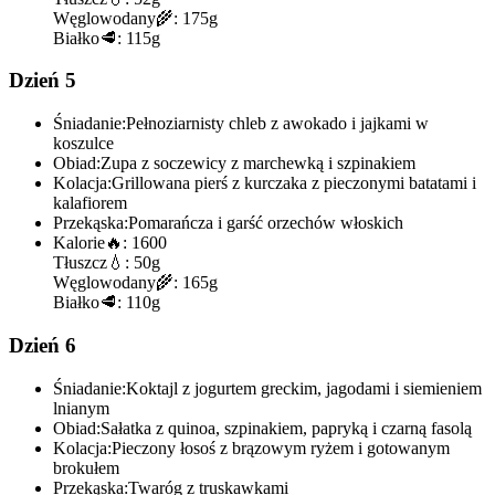
Węglowodany
🌾:
175g
Białko
🥩:
115g
Dzień 5
Śniadanie:
Pełnoziarnisty chleb z awokado i jajkami w
koszulce
Obiad:
Zupa z soczewicy z marchewką i szpinakiem
Kolacja:
Grillowana pierś z kurczaka z pieczonymi batatami i
kalafiorem
Przekąska:
Pomarańcza i garść orzechów włoskich
Kalorie
🔥:
1600
Tłuszcz
💧:
50g
Węglowodany
🌾:
165g
Białko
🥩:
110g
Dzień 6
Śniadanie:
Koktajl z jogurtem greckim, jagodami i siemieniem
lnianym
Obiad:
Sałatka z quinoa, szpinakiem, papryką i czarną fasolą
Kolacja:
Pieczony łosoś z brązowym ryżem i gotowanym
brokułem
Przekąska:
Twaróg z truskawkami