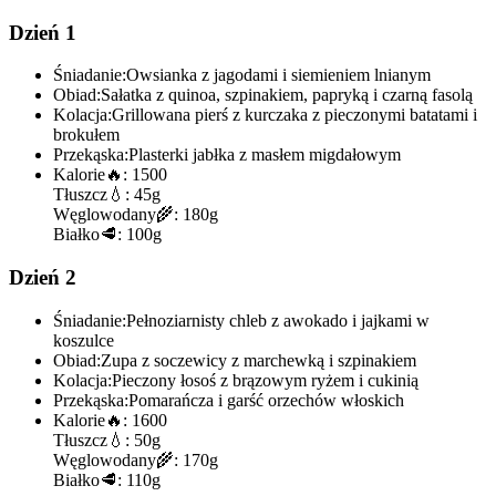
Dzień 1
Śniadanie:
Owsianka z jagodami i siemieniem lnianym
Obiad:
Sałatka z quinoa, szpinakiem, papryką i czarną fasolą
Kolacja:
Grillowana pierś z kurczaka z pieczonymi batatami i
brokułem
Przekąska:
Plasterki jabłka z masłem migdałowym
Kalorie
🔥:
1500
Tłuszcz
💧:
45g
Węglowodany
🌾:
180g
Białko
🥩:
100g
Dzień 2
Śniadanie:
Pełnoziarnisty chleb z awokado i jajkami w
koszulce
Obiad:
Zupa z soczewicy z marchewką i szpinakiem
Kolacja:
Pieczony łosoś z brązowym ryżem i cukinią
Przekąska:
Pomarańcza i garść orzechów włoskich
Kalorie
🔥:
1600
Tłuszcz
💧:
50g
Węglowodany
🌾:
170g
Białko
🥩:
110g