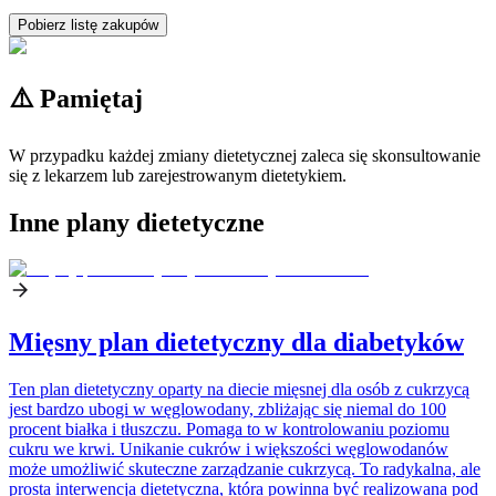
Pobierz listę zakupów
⚠️ Pamiętaj
W przypadku każdej zmiany dietetycznej zaleca się skonsultowanie
się z lekarzem lub zarejestrowanym dietetykiem.
Inne plany dietetyczne
Mięsny plan dietetyczny dla diabetyków
Ten plan dietetyczny oparty na diecie mięsnej dla osób z cukrzycą
jest bardzo ubogi w węglowodany, zbliżając się niemal do 100
procent białka i tłuszczu. Pomaga to w kontrolowaniu poziomu
cukru we krwi. Unikanie cukrów i większości węglowodanów
może umożliwić skuteczne zarządzanie cukrzycą. To radykalna, ale
prosta interwencja dietetyczna, która powinna być realizowana pod