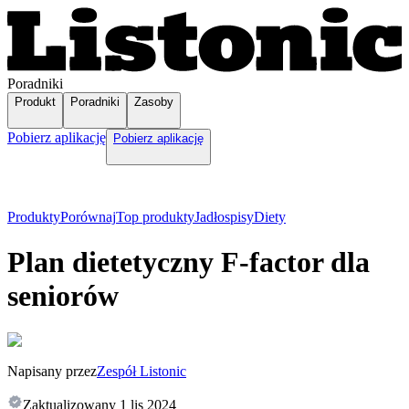
Poradniki
Produkt
Poradniki
Zasoby
Pobierz aplikację
Pobierz aplikację
Produkty
Porównaj
Top produkty
Jadłospisy
Diety
Plan dietetyczny F-factor dla
seniorów
Napisany przez
Zespół Listonic
Zaktualizowany
1 lis 2024