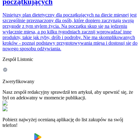
początkujących
Niniejszy plan dietetyczny dla początkujących na diecie mięsnej jest
szczególnie przeznaczony dla osób, które dopiero zaczynają swoją
przygodę z tym stylem życia. Na początku skup się na jedzeniu
wyłącznie mięsa, a po kilku tygodniach zacznij wprowadzać inne
produkty, takie jak ryby, drób i podroby. Nie ma skomplikowanych
kroków - poznaj podstawy przygotowywania mięsa i dostosuj się do
nowego sposobu odżywiania.
Zespół Listonic
Zweryfikowany
Nasz zespół redakcyjny sprawdził ten artykuł, aby upewnić się, że
był on adekwatny w momencie publikacji.
Pobierz najwyżej ocenianą aplikację do list zakupów na swój
telefon!