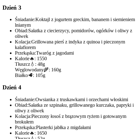
Dzień 3
Śniadanie:
Koktajl z jogurtem greckim, bananem i siemieniem
lnianym
Obiad:
Sałatka z ciecierzycy, pomidorów, ogórków i oliwy z
oliwek
Kolacja:
Grillowana pierś z indyka z quinoa i pieczonym
kalafiorem
Przekąska:
Twaróg z jagodami
Kalorie
🔥:
1550
Tłuszcz
💧:
48g
Węglowodany
🌾:
160g
Białko
🥩:
105g
Dzień 4
Śniadanie:
Owsianka z truskawkami i orzechami włoskimi
Obiad:
Sałatka ze szpinaku, grillowanego kurczaka, papryki i
oliwy z oliwek
Kolacja:
Pieczony łosoś z brązowym ryżem i gotowanym
brokułem
Przekąska:
Plasterki jabłka z migdałami
Kalorie
🔥:
1650
Tłuszcz
💧:
52g