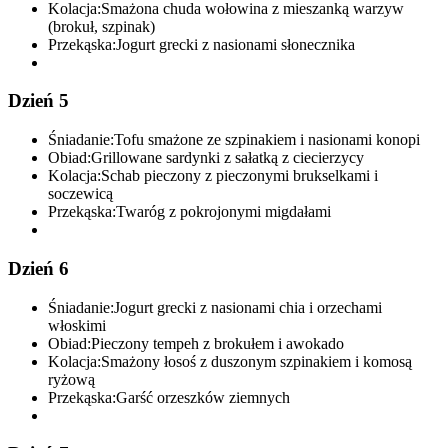
Kolacja:
Smażona chuda wołowina z mieszanką warzyw
(brokuł, szpinak)
Przekąska:
Jogurt grecki z nasionami słonecznika
Dzień 5
Śniadanie:
Tofu smażone ze szpinakiem i nasionami konopi
Obiad:
Grillowane sardynki z sałatką z ciecierzycy
Kolacja:
Schab pieczony z pieczonymi brukselkami i
soczewicą
Przekąska:
Twaróg z pokrojonymi migdałami
Dzień 6
Śniadanie:
Jogurt grecki z nasionami chia i orzechami
włoskimi
Obiad:
Pieczony tempeh z brokułem i awokado
Kolacja:
Smażony łosoś z duszonym szpinakiem i komosą
ryżową
Przekąska:
Garść orzeszków ziemnych