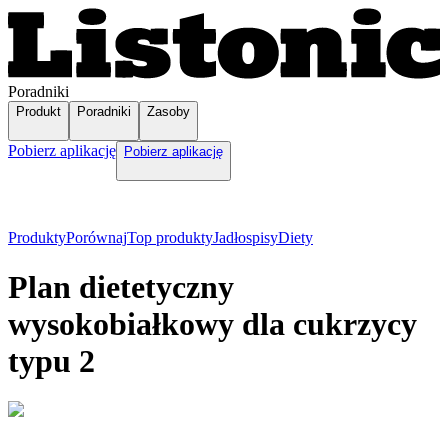
Poradniki
Produkt
Poradniki
Zasoby
Pobierz aplikację
Pobierz aplikację
Produkty
Porównaj
Top produkty
Jadłospisy
Diety
Plan dietetyczny
wysokobiałkowy dla cukrzycy
typu 2