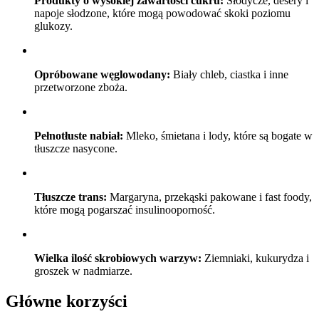
Produkty o wysokiej zawartości cukru:
Słodycze, desery i
napoje słodzone, które mogą powodować skoki poziomu
glukozy.
Opróbowane węglowodany:
Biały chleb, ciastka i inne
przetworzone zboża.
Pełnotłuste nabiał:
Mleko, śmietana i lody, które są bogate w
tłuszcze nasycone.
Tłuszcze trans:
Margaryna, przekąski pakowane i fast foody,
które mogą pogarszać insulinooporność.
Wielka ilość skrobiowych warzyw:
Ziemniaki, kukurydza i
groszek w nadmiarze.
Główne korzyści