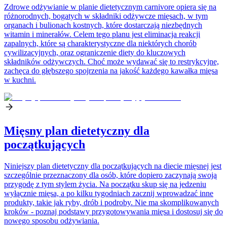
Zdrowe odżywianie w planie dietetycznym carnivore opiera się na
różnorodnych, bogatych w składniki odżywcze mięsach, w tym
organach i bulionach kostnych, które dostarczają niezbędnych
witamin i minerałów. Celem tego planu jest eliminacja reakcji
zapalnych, które są charakterystyczne dla niektórych chorób
cywilizacyjnych, oraz ograniczenie diety do kluczowych
składników odżywczych. Choć może wydawać się to restrykcyjne,
zachęca do głębszego spojrzenia na jakość każdego kawałka mięsa
w kuchni.
Mięsny plan dietetyczny dla
początkujących
Niniejszy plan dietetyczny dla początkujących na diecie mięsnej jest
szczególnie przeznaczony dla osób, które dopiero zaczynają swoją
przygodę z tym stylem życia. Na początku skup się na jedzeniu
wyłącznie mięsa, a po kilku tygodniach zacznij wprowadzać inne
produkty, takie jak ryby, drób i podroby. Nie ma skomplikowanych
kroków - poznaj podstawy przygotowywania mięsa i dostosuj się do
nowego sposobu odżywiania.