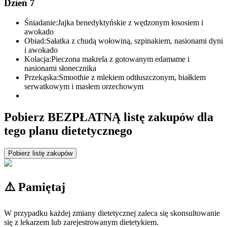
Dzień 7
Śniadanie:
Jajka benedyktyńskie z wędzonym łososiem i
awokado
Obiad:
Sałatka z chudą wołowiną, szpinakiem, nasionami dyni
i awokado
Kolacja:
Pieczona makrela z gotowanym edamame i
nasionami słonecznika
Przekąska:
Smoothie z mlekiem odtłuszczonym, białkiem
serwatkowym i masłem orzechowym
Pobierz BEZPŁATNĄ listę zakupów dla
tego planu dietetycznego
Pobierz listę zakupów
⚠️ Pamiętaj
W przypadku każdej zmiany dietetycznej zaleca się skonsultowanie
się z lekarzem lub zarejestrowanym dietetykiem.