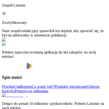
Zespół Listonic
Zweryfikowany
Nasz zespół redakcyjny sprawdził ten artykuł, aby upewnić się, że
był on adekwatny w momencie publikacji.
Pobierz najwyżej ocenianą aplikację do list zakupów na swój
telefon!
Spis treści
Przegląd jadłospisu
Co warto jeść?
Produkty niezalecane
Główne
korzyści
Propozycja jadłospisu
Dołącz do ponad 10 milionów użytkowników. Pobierz Listonic na
swój telefon.