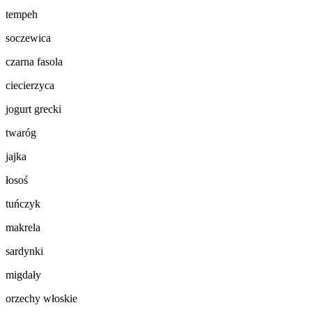
tempeh
soczewica
czarna fasola
ciecierzyca
jogurt grecki
twaróg
jajka
łosoś
tuńczyk
makrela
sardynki
migdały
orzechy włoskie