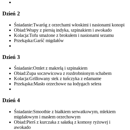
Dzień 2
Śniadanie:
Twaróg z orzechami włoskimi i nasionami konopi
Obiad:
Wrapy z piersią indyka, szpinakiem i awokado
Kolacja:
Tofu smażone z brokułem i nasionami sezamu
Przekąska:
Garść migdałów
Dzień 3
Śniadanie:
Omlet z makrelą i szpinakiem
Obiad:
Zupa soczewicowa z rozdrobnionym schabem
Kolacja:
Grillowany stek z tuńczyka z edamame
Przekąska:
Masło orzechowe na łodygach selera
Dzień 4
Śniadanie:
Smoothie z białkiem serwatkowym, mlekiem
migdałowym i masłem orzechowym
Obiad:
Pierś z kurczaka z sałatką z komosy ryżowej i
awokado