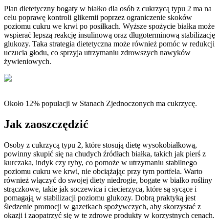
Plan dietetyczny bogaty w białko dla osób z cukrzycą typu 2 ma na
celu poprawę kontroli glikemii poprzez ograniczenie skoków
poziomu cukru we krwi po posiłkach. Wyższe spożycie białka może
wspierać lepszą reakcję insulinową oraz długoterminową stabilizację
glukozy. Taka strategia dietetyczna może również pomóc w redukcji
uczucia głodu, co sprzyja utrzymaniu zdrowszych nawyków
żywieniowych.
Około 12% populacji w Stanach Zjednoczonych ma cukrzycę.
Jak zaoszczędzić
Osoby z cukrzycą typu 2, które stosują dietę wysokobiałkową,
powinny skupić się na chudych źródłach białka, takich jak pierś z
kurczaka, indyk czy ryby, co pomoże w utrzymaniu stabilnego
poziomu cukru we krwi, nie obciążając przy tym portfela. Warto
również włączyć do swojej diety niedrogie, bogate w białko rośliny
strączkowe, takie jak soczewica i ciecierzyca, które są sycące i
pomagają w stabilizacji poziomu glukozy. Dobrą praktyką jest
śledzenie promocji w gazetkach spożywczych, aby skorzystać z
okazji i zaopatrzyć się w te zdrowe produkty w korzystnych cenach.