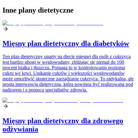
Inne plany dietetyczne
Mięsny plan dietetyczny dla diabetyków
Ten plan dietetyczny oparty na diecie mięsnej dla osób z cukrzycą
jest bardzo ubogi w węglowodany, zbliżając się niemal do 100
procent białka i tłuszczu. Pomaga to w kontrolowaniu poziomu
cukru we krwi. Unikanie cukrów i większości węglowodanów
może umożliwić skuteczne zarządzanie cukrzycą. To radykalna, ale
prosta interwencja dietetyczna, która powinna być realizowana pod
nadzorem i z pomocą specjalistów zdrowia.
Mięsny plan dietetyczny dla zdrowego
odżywiania