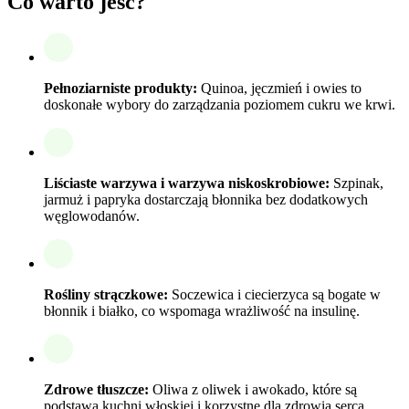
Co warto jeść?
Pełnoziarniste produkty:
Quinoa, jęczmień i owies to
doskonałe wybory do zarządzania poziomem cukru we krwi.
Liściaste warzywa i warzywa niskoskrobiowe:
Szpinak,
jarmuż i papryka dostarczają błonnika bez dodatkowych
węglowodanów.
Rośliny strączkowe:
Soczewica i ciecierzyca są bogate w
błonnik i białko, co wspomaga wrażliwość na insulinę.
Zdrowe tłuszcze:
Oliwa z oliwek i awokado, które są
podstawą kuchni włoskiej i korzystne dla zdrowia serca.