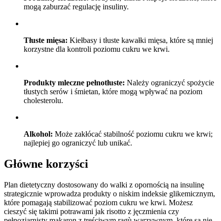
mogą zaburzać regulację insuliny.
Tłuste mięsa:
Kiełbasy i tłuste kawałki mięsa, które są mniej
korzystne dla kontroli poziomu cukru we krwi.
Produkty mleczne pełnotłuste:
Należy ograniczyć spożycie
tłustych serów i śmietan, które mogą wpływać na poziom
cholesterolu.
Alkohol:
Może zakłócać stabilność poziomu cukru we krwi;
najlepiej go ograniczyć lub unikać.
Główne korzyści
Plan dietetyczny dostosowany do walki z opornością na insulinę
strategicznie wprowadza produkty o niskim indeksie glikemicznym,
które pomagają stabilizować poziom cukru we krwi. Możesz
cieszyć się takimi potrawami jak risotto z jęczmienia czy
pełnoziarnisty makaron z treściwym ragù warzywnym, które są nie