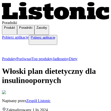
Poradniki
Produkt
Poradniki
Zasoby
Pobierz aplikację
Pobierz aplikację
Produkty
Porównaj
Top produkty
Jadłospisy
Diety
Włoski plan dietetyczny dla
insulinoopornych
Napisany przez
Zespół Listonic
Zaktualizowany
1 lis 2024