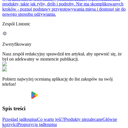
produkty, takie jak ryby, drób i podroby. Nie ma skomplikowanych
kroków - poznaj podstawy przygotowywania mięsa i dostosuj się do
nowego sposobu odżywiania.
Zespół Listonic
Zweryfikowany
Nasz zespół redakcyjny sprawdził ten artykuł, aby upewnić się, że
był on adekwatny w momencie publikacji.
Pobierz najwyżej ocenianą aplikację do list zakupów na swój
telefon!
Spis treści
Przegląd jadłospisu
Co warto jeść?
Produkty niezalecane
Główne
korzyści
Propozycja jadłospisu