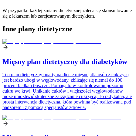
W przypadku każdej zmiany dietetycznej zaleca się skonsultowanie
się z lekarzem lub zarejestrowanym dietetykiem.
Inne plany dietetyczne
Mięsny plan dietetyczny dla diabetyków
Ten plan dietetyczny oparty na diecie mięsnej dla osób z cukrzycą
jest bardzo ubogi w węglowodany, zbliżając się niemal do 100
procent białka i tłuszczu. Pomaga to w kontrolowaniu poziomu
cukru we krwi. Unikanie cukrów i większości węglowodanów
może umożliwić skuteczne zarządzanie cukrzycą. To radykalna, ale
prosta interwencja dietetyczna, która powinna być realizowana pod
nadzorem i z pomocą specjalistów zdrowia.