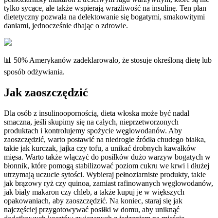
tylko sycące, ale także wspierają wrażliwość na insulinę. Ten plan
dietetyczny pozwala na delektowanie się bogatymi, smakowitymi
daniami, jednocześnie dbając o zdrowie.
📊 50% Amerykanów zadeklarowało, że stosuje określoną dietę lub
sposób odżywiania.
Jak zaoszczędzić
Dla osób z insulinoopornością, dieta włoska może być nadal
smaczna, jeśli skupimy się na całych, nieprzetworzonych
produktach i kontrolujemy spożycie węglowodanów. Aby
zaoszczędzić, warto postawić na niedrogie źródła chudego białka,
takie jak kurczak, jajka czy tofu, a unikać drobnych kawałków
mięsa. Warto także włączyć do posiłków dużo warzyw bogatych w
błonnik, które pomogą stabilizować poziom cukru we krwi i dłużej
utrzymają uczucie sytości. Wybieraj pełnoziarniste produkty, takie
jak brązowy ryż czy quinoa, zamiast rafinowanych węglowodanów,
jak biały makaron czy chleb, a także kupuj je w większych
opakowaniach, aby zaoszczędzić. Na koniec, staraj się jak
najczęściej przygotowywać posiłki w domu, aby uniknąć