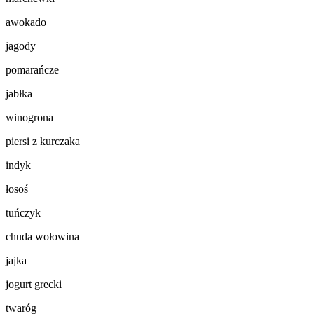
awokado
jagody
pomarańcze
jabłka
winogrona
piersi z kurczaka
indyk
łosoś
tuńczyk
chuda wołowina
jajka
jogurt grecki
twaróg