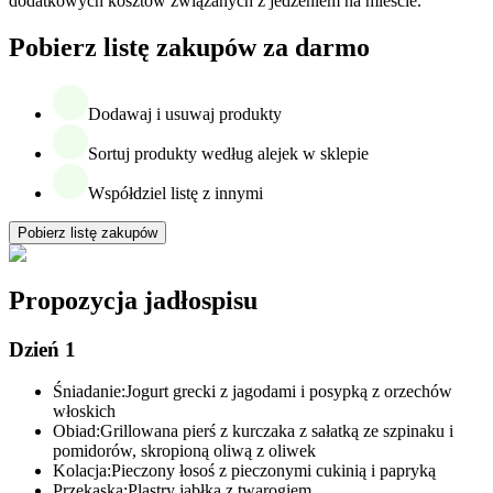
dodatkowych kosztów związanych z jedzeniem na mieście.
Pobierz listę zakupów za darmo
Dodawaj i usuwaj produkty
Sortuj produkty według alejek w sklepie
Współdziel listę z innymi
Pobierz listę zakupów
Propozycja jadłospisu
Dzień 1
Śniadanie:
Jogurt grecki z jagodami i posypką z orzechów
włoskich
Obiad:
Grillowana pierś z kurczaka z sałatką ze szpinaku i
pomidorów, skropioną oliwą z oliwek
Kolacja:
Pieczony łosoś z pieczonymi cukinią i papryką
Przekąska:
Plastry jabłka z twarogiem