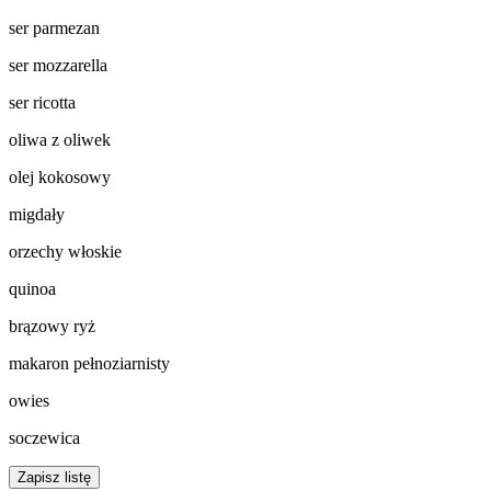
ser parmezan
ser mozzarella
ser ricotta
oliwa z oliwek
olej kokosowy
migdały
orzechy włoskie
quinoa
brązowy ryż
makaron pełnoziarnisty
owies
soczewica
Zapisz listę