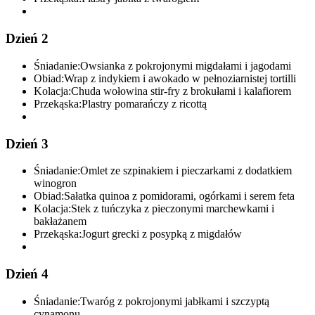
Dzień 2
Śniadanie:
Owsianka z pokrojonymi migdałami i jagodami
Obiad:
Wrap z indykiem i awokado w pełnoziarnistej tortilli
Kolacja:
Chuda wołowina stir-fry z brokułami i kalafiorem
Przekąska:
Plastry pomarańczy z ricottą
Dzień 3
Śniadanie:
Omlet ze szpinakiem i pieczarkami z dodatkiem
winogron
Obiad:
Sałatka quinoa z pomidorami, ogórkami i serem feta
Kolacja:
Stek z tuńczyka z pieczonymi marchewkami i
bakłażanem
Przekąska:
Jogurt grecki z posypką z migdałów
Dzień 4
Śniadanie:
Twaróg z pokrojonymi jabłkami i szczyptą
cynamonu