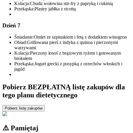
Kolacja:
Chuda wołowina stir-fry z papryką i cukinią
Przekąska:
Plastry jabłka z ricottą
Dzień 7
Śniadanie:
Omlet ze szpinakiem i fetą z dodatkiem winogron
Obiad:
Grillowana pierś z indyka z quinoa i pieczonymi
warzywami
Kolacja:
Pieczony łosoś z brązowym ryżem i gotowanym
brokułem
Przekąska:
Jogurt grecki z posypką z orzechów włoskich i
jagód
Pobierz BEZPŁATNĄ listę zakupów dla
tego planu dietetycznego
Pobierz listę zakupów
⚠️ Pamiętaj