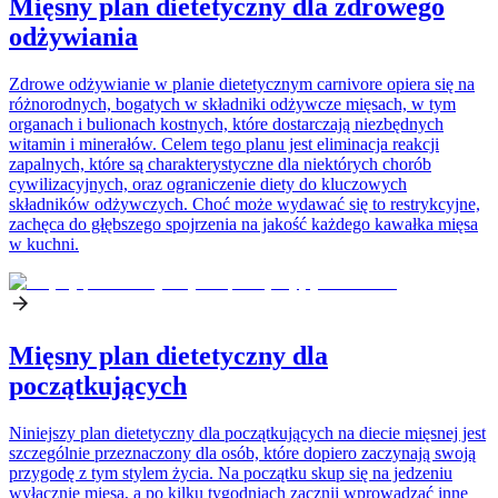
Mięsny plan dietetyczny dla zdrowego
odżywiania
Zdrowe odżywianie w planie dietetycznym carnivore opiera się na
różnorodnych, bogatych w składniki odżywcze mięsach, w tym
organach i bulionach kostnych, które dostarczają niezbędnych
witamin i minerałów. Celem tego planu jest eliminacja reakcji
zapalnych, które są charakterystyczne dla niektórych chorób
cywilizacyjnych, oraz ograniczenie diety do kluczowych
składników odżywczych. Choć może wydawać się to restrykcyjne,
zachęca do głębszego spojrzenia na jakość każdego kawałka mięsa
w kuchni.
Mięsny plan dietetyczny dla
początkujących
Niniejszy plan dietetyczny dla początkujących na diecie mięsnej jest
szczególnie przeznaczony dla osób, które dopiero zaczynają swoją
przygodę z tym stylem życia. Na początku skup się na jedzeniu
wyłącznie mięsa, a po kilku tygodniach zacznij wprowadzać inne