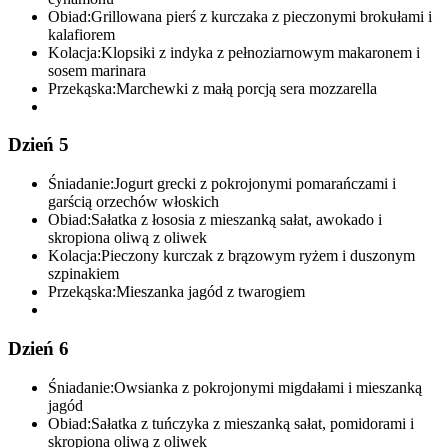
Obiad:
Grillowana pierś z kurczaka z pieczonymi brokułami i
kalafiorem
Kolacja:
Klopsiki z indyka z pełnoziarnowym makaronem i
sosem marinara
Przekąska:
Marchewki z małą porcją sera mozzarella
Dzień 5
Śniadanie:
Jogurt grecki z pokrojonymi pomarańczami i
garścią orzechów włoskich
Obiad:
Sałatka z łososia z mieszanką sałat, awokado i
skropiona oliwą z oliwek
Kolacja:
Pieczony kurczak z brązowym ryżem i duszonym
szpinakiem
Przekąska:
Mieszanka jagód z twarogiem
Dzień 6
Śniadanie:
Owsianka z pokrojonymi migdałami i mieszanką
jagód
Obiad:
Sałatka z tuńczyka z mieszanką sałat, pomidorami i
skropiona oliwą z oliwek