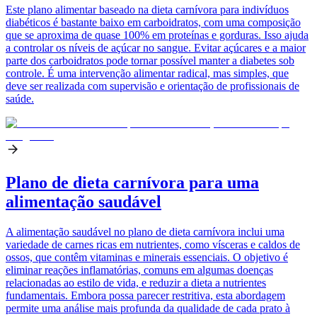
Este plano alimentar baseado na dieta carnívora para indivíduos
diabéticos é bastante baixo em carboidratos, com uma composição
que se aproxima de quase 100% em proteínas e gorduras. Isso ajuda
a controlar os níveis de açúcar no sangue. Evitar açúcares e a maior
parte dos carboidratos pode tornar possível manter a diabetes sob
controle. É uma intervenção alimentar radical, mas simples, que
deve ser realizada com supervisão e orientação de profissionais de
saúde.
Plano de dieta carnívora para uma
alimentação saudável
A alimentação saudável no plano de dieta carnívora inclui uma
variedade de carnes ricas em nutrientes, como vísceras e caldos de
ossos, que contêm vitaminas e minerais essenciais. O objetivo é
eliminar reações inflamatórias, comuns em algumas doenças
relacionadas ao estilo de vida, e reduzir a dieta a nutrientes
fundamentais. Embora possa parecer restritiva, esta abordagem
permite uma análise mais profunda da qualidade de cada prato à