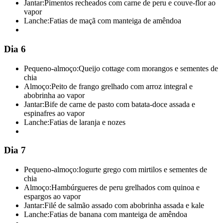
Jantar:
Pimentos recheados com carne de peru e couve-flor ao
vapor
Lanche:
Fatias de maçã com manteiga de amêndoa
Dia 6
Pequeno-almoço:
Queijo cottage com morangos e sementes de
chia
Almoço:
Peito de frango grelhado com arroz integral e
abobrinha ao vapor
Jantar:
Bife de carne de pasto com batata-doce assada e
espinafres ao vapor
Lanche:
Fatias de laranja e nozes
Dia 7
Pequeno-almoço:
Iogurte grego com mirtilos e sementes de
chia
Almoço:
Hambúrgueres de peru grelhados com quinoa e
espargos ao vapor
Jantar:
Filé de salmão assado com abobrinha assada e kale
Lanche:
Fatias de banana com manteiga de amêndoa