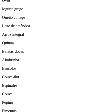
Ovos
Iogurte grego
Queijo cottage
Leite de amêndoa
Arroz integral
Quinoa
Batatas-doces
Abobrinha
Brócolos
Couve-flor
Espinafre
Couve
Pepino
Pimentos