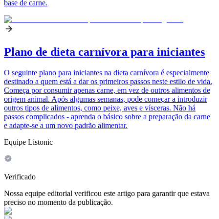
base de carne.
Plano de dieta carnívora para iniciantes
O seguinte plano para iniciantes na dieta carnívora é especialmente
destinado a quem está a dar os primeiros passos neste estilo de vida.
Começa por consumir apenas carne, em vez de outros alimentos de
origem animal. Após algumas semanas, pode começar a introduzir
outros tipos de alimentos, como peixe, aves e vísceras. Não há
passos complicados - aprenda o básico sobre a preparação da carne
e adapte-se a um novo padrão alimentar.
Equipe Listonic
Verificado
Nossa equipe editorial verificou este artigo para garantir que estava
preciso no momento da publicação.