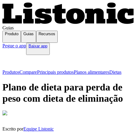
Guias
Produto
Guias
Recursos
Pegue o app
Baixar app
Produtos
Compare
Principais produtos
Planos alimentares
Dietas
Plano de dieta para perda de
peso com dieta de eliminação
Escrito por
Equipe Listonic