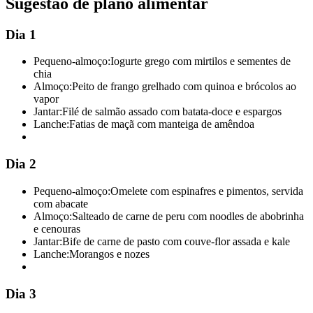
Sugestão de plano alimentar
Dia 1
Pequeno-almoço:
Iogurte grego com mirtilos e sementes de
chia
Almoço:
Peito de frango grelhado com quinoa e brócolos ao
vapor
Jantar:
Filé de salmão assado com batata-doce e espargos
Lanche:
Fatias de maçã com manteiga de amêndoa
Dia 2
Pequeno-almoço:
Omelete com espinafres e pimentos, servida
com abacate
Almoço:
Salteado de carne de peru com noodles de abobrinha
e cenouras
Jantar:
Bife de carne de pasto com couve-flor assada e kale
Lanche:
Morangos e nozes
Dia 3