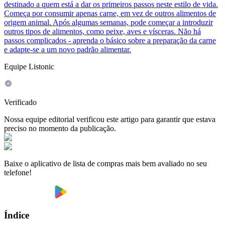
destinado a quem está a dar os primeiros passos neste estilo de vida.
Começa por consumir apenas carne, em vez de outros alimentos de
origem animal. Após algumas semanas, pode começar a introduzir
outros tipos de alimentos, como peixe, aves e vísceras. Não há
passos complicados - aprenda o básico sobre a preparação da carne
e adapte-se a um novo padrão alimentar.
Equipe Listonic
Verificado
Nossa equipe editorial verificou este artigo para garantir que estava
preciso no momento da publicação.
Baixe o aplicativo de lista de compras mais bem avaliado no seu
telefone!
Índice