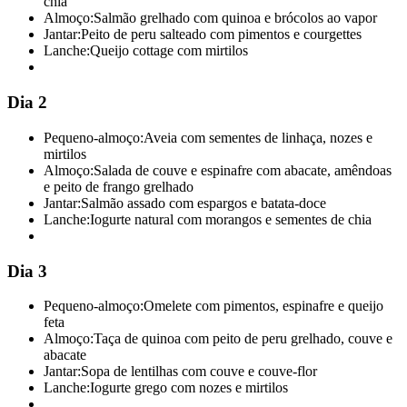
chia
Almoço:
Salmão grelhado com quinoa e brócolos ao vapor
Jantar:
Peito de peru salteado com pimentos e courgettes
Lanche:
Queijo cottage com mirtilos
Dia 2
Pequeno-almoço:
Aveia com sementes de linhaça, nozes e
mirtilos
Almoço:
Salada de couve e espinafre com abacate, amêndoas
e peito de frango grelhado
Jantar:
Salmão assado com espargos e batata-doce
Lanche:
Iogurte natural com morangos e sementes de chia
Dia 3
Pequeno-almoço:
Omelete com pimentos, espinafre e queijo
feta
Almoço:
Taça de quinoa com peito de peru grelhado, couve e
abacate
Jantar:
Sopa de lentilhas com couve e couve-flor
Lanche:
Iogurte grego com nozes e mirtilos