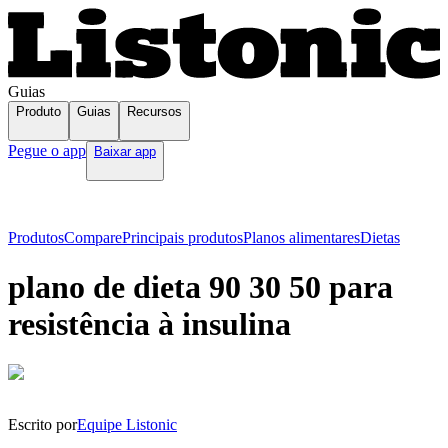
Guias
Produto
Guias
Recursos
Pegue o app
Baixar app
Produtos
Compare
Principais produtos
Planos alimentares
Dietas
plano de dieta 90 30 50 para
resistência à insulina
Escrito por
Equipe Listonic