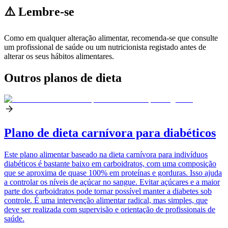
⚠️ Lembre-se
Como em qualquer alteração alimentar, recomenda-se que consulte
um profissional de saúde ou um nutricionista registado antes de
alterar os seus hábitos alimentares.
Outros planos de dieta
Plano de dieta carnívora para diabéticos
Este plano alimentar baseado na dieta carnívora para indivíduos
diabéticos é bastante baixo em carboidratos, com uma composição
que se aproxima de quase 100% em proteínas e gorduras. Isso ajuda
a controlar os níveis de açúcar no sangue. Evitar açúcares e a maior
parte dos carboidratos pode tornar possível manter a diabetes sob
controle. É uma intervenção alimentar radical, mas simples, que
deve ser realizada com supervisão e orientação de profissionais de
saúde.