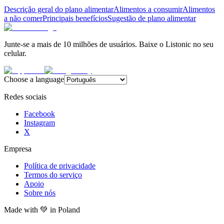
Descrição geral do plano alimentar
Alimentos a consumir
Alimentos
a não comer
Principais benefícios
Sugestão de plano alimentar
Junte-se a mais de 10 milhões de usuários. Baixe o Listonic no seu
celular.
Choose a language
Redes sociais
Facebook
Instagram
X
Empresa
Política de privacidade
Termos do serviço
Apoio
Sobre nós
Made with
💚
in Poland