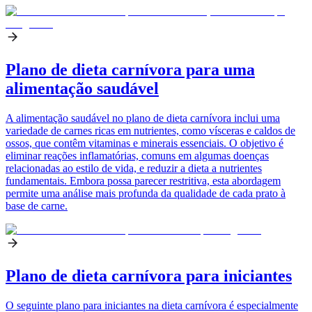
Plano de dieta carnívora para uma
alimentação saudável
A alimentação saudável no plano de dieta carnívora inclui uma
variedade de carnes ricas em nutrientes, como vísceras e caldos de
ossos, que contêm vitaminas e minerais essenciais. O objetivo é
eliminar reações inflamatórias, comuns em algumas doenças
relacionadas ao estilo de vida, e reduzir a dieta a nutrientes
fundamentais. Embora possa parecer restritiva, esta abordagem
permite uma análise mais profunda da qualidade de cada prato à
base de carne.
Plano de dieta carnívora para iniciantes
O seguinte plano para iniciantes na dieta carnívora é especialmente