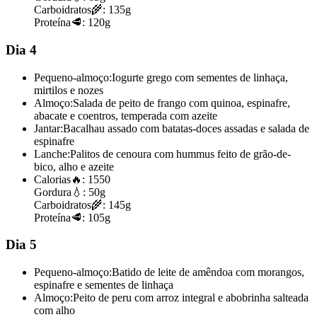
Carboidratos
🌾:
135g
Proteína
🥩:
120g
Dia 4
Pequeno-almoço:
Iogurte grego com sementes de linhaça,
mirtilos e nozes
Almoço:
Salada de peito de frango com quinoa, espinafre,
abacate e coentros, temperada com azeite
Jantar:
Bacalhau assado com batatas-doces assadas e salada de
espinafre
Lanche:
Palitos de cenoura com hummus feito de grão-de-
bico, alho e azeite
Calorias
🔥:
1550
Gordura
💧:
50g
Carboidratos
🌾:
145g
Proteína
🥩:
105g
Dia 5
Pequeno-almoço:
Batido de leite de amêndoa com morangos,
espinafre e sementes de linhaça
Almoço:
Peito de peru com arroz integral e abobrinha salteada
com alho