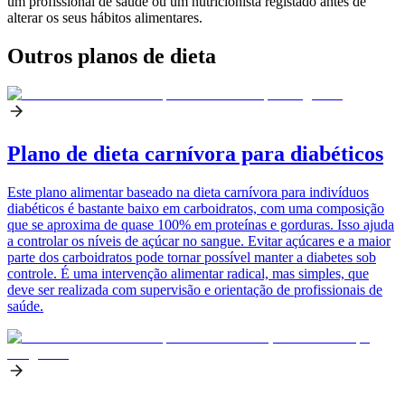
um profissional de saúde ou um nutricionista registado antes de
alterar os seus hábitos alimentares.
Outros planos de dieta
Plano de dieta carnívora para diabéticos
Este plano alimentar baseado na dieta carnívora para indivíduos
diabéticos é bastante baixo em carboidratos, com uma composição
que se aproxima de quase 100% em proteínas e gorduras. Isso ajuda
a controlar os níveis de açúcar no sangue. Evitar açúcares e a maior
parte dos carboidratos pode tornar possível manter a diabetes sob
controle. É uma intervenção alimentar radical, mas simples, que
deve ser realizada com supervisão e orientação de profissionais de
saúde.