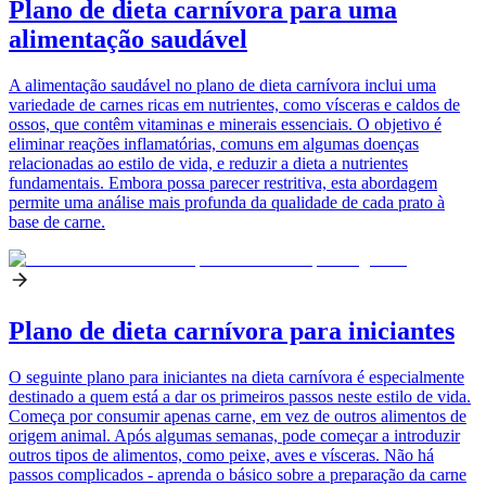
Plano de dieta carnívora para uma
alimentação saudável
A alimentação saudável no plano de dieta carnívora inclui uma
variedade de carnes ricas em nutrientes, como vísceras e caldos de
ossos, que contêm vitaminas e minerais essenciais. O objetivo é
eliminar reações inflamatórias, comuns em algumas doenças
relacionadas ao estilo de vida, e reduzir a dieta a nutrientes
fundamentais. Embora possa parecer restritiva, esta abordagem
permite uma análise mais profunda da qualidade de cada prato à
base de carne.
Plano de dieta carnívora para iniciantes
O seguinte plano para iniciantes na dieta carnívora é especialmente
destinado a quem está a dar os primeiros passos neste estilo de vida.
Começa por consumir apenas carne, em vez de outros alimentos de
origem animal. Após algumas semanas, pode começar a introduzir
outros tipos de alimentos, como peixe, aves e vísceras. Não há
passos complicados - aprenda o básico sobre a preparação da carne