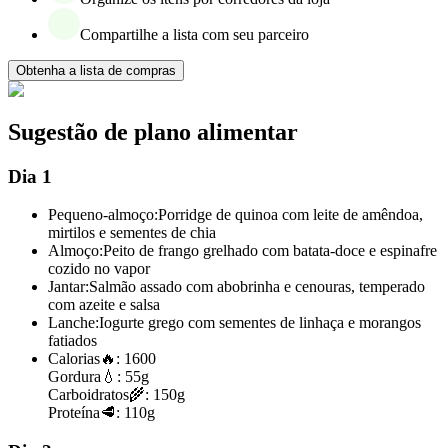
Compartilhe a lista com seu parceiro
Obtenha a lista de compras
Sugestão de plano alimentar
Dia 1
Pequeno-almoço:
Porridge de quinoa com leite de amêndoa,
mirtilos e sementes de chia
Almoço:
Peito de frango grelhado com batata-doce e espinafre
cozido no vapor
Jantar:
Salmão assado com abobrinha e cenouras, temperado
com azeite e salsa
Lanche:
Iogurte grego com sementes de linhaça e morangos
fatiados
Calorias
🔥:
1600
Gordura
💧:
55g
Carboidratos
🌾:
150g
Proteína
🥩:
110g