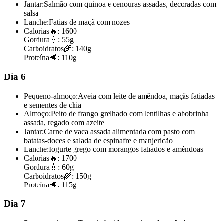
Jantar:
Salmão com quinoa e cenouras assadas, decoradas com
salsa
Lanche:
Fatias de maçã com nozes
Calorias
🔥:
1600
Gordura
💧:
55g
Carboidratos
🌾:
140g
Proteína
🥩:
110g
Dia 6
Pequeno-almoço:
Aveia com leite de amêndoa, maçãs fatiadas
e sementes de chia
Almoço:
Peito de frango grelhado com lentilhas e abobrinha
assada, regado com azeite
Jantar:
Carne de vaca assada alimentada com pasto com
batatas-doces e salada de espinafre e manjericão
Lanche:
Iogurte grego com morangos fatiados e amêndoas
Calorias
🔥:
1700
Gordura
💧:
60g
Carboidratos
🌾:
150g
Proteína
🥩:
115g
Dia 7