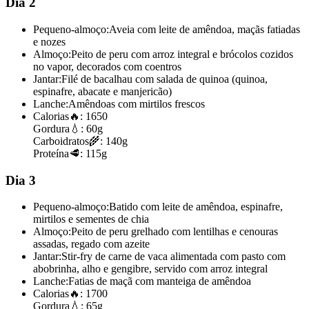
Dia 2
Pequeno-almoço:
Aveia com leite de amêndoa, maçãs fatiadas
e nozes
Almoço:
Peito de peru com arroz integral e brócolos cozidos
no vapor, decorados com coentros
Jantar:
Filé de bacalhau com salada de quinoa (quinoa,
espinafre, abacate e manjericão)
Lanche:
Amêndoas com mirtilos frescos
Calorias
🔥:
1650
Gordura
💧:
60g
Carboidratos
🌾:
140g
Proteína
🥩:
115g
Dia 3
Pequeno-almoço:
Batido com leite de amêndoa, espinafre,
mirtilos e sementes de chia
Almoço:
Peito de peru grelhado com lentilhas e cenouras
assadas, regado com azeite
Jantar:
Stir-fry de carne de vaca alimentada com pasto com
abobrinha, alho e gengibre, servido com arroz integral
Lanche:
Fatias de maçã com manteiga de amêndoa
Calorias
🔥:
1700
Gordura
💧:
65g