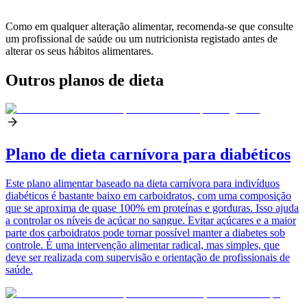
Como em qualquer alteração alimentar, recomenda-se que consulte
um profissional de saúde ou um nutricionista registado antes de
alterar os seus hábitos alimentares.
Outros planos de dieta
Plano de dieta carnívora para diabéticos
Este plano alimentar baseado na dieta carnívora para indivíduos
diabéticos é bastante baixo em carboidratos, com uma composição
que se aproxima de quase 100% em proteínas e gorduras. Isso ajuda
a controlar os níveis de açúcar no sangue. Evitar açúcares e a maior
parte dos carboidratos pode tornar possível manter a diabetes sob
controle. É uma intervenção alimentar radical, mas simples, que
deve ser realizada com supervisão e orientação de profissionais de
saúde.