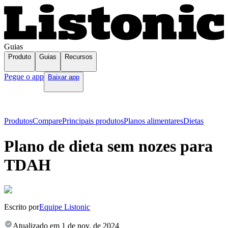
Guias
Produto
Guias
Recursos
Pegue o app
Baixar app
Produtos
Compare
Principais produtos
Planos alimentares
Dietas
Plano de dieta sem nozes para
TDAH
Escrito por
Equipe Listonic
Atualizado em
1 de nov. de 2024