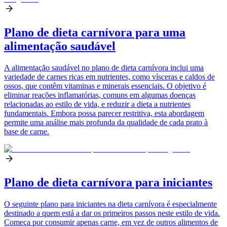
Plano de dieta carnívora para uma
alimentação saudável
A alimentação saudável no plano de dieta carnívora inclui uma
variedade de carnes ricas em nutrientes, como vísceras e caldos de
ossos, que contêm vitaminas e minerais essenciais. O objetivo é
eliminar reações inflamatórias, comuns em algumas doenças
relacionadas ao estilo de vida, e reduzir a dieta a nutrientes
fundamentais. Embora possa parecer restritiva, esta abordagem
permite uma análise mais profunda da qualidade de cada prato à
base de carne.
Plano de dieta carnívora para iniciantes
O seguinte plano para iniciantes na dieta carnívora é especialmente
destinado a quem está a dar os primeiros passos neste estilo de vida.
Começa por consumir apenas carne, em vez de outros alimentos de