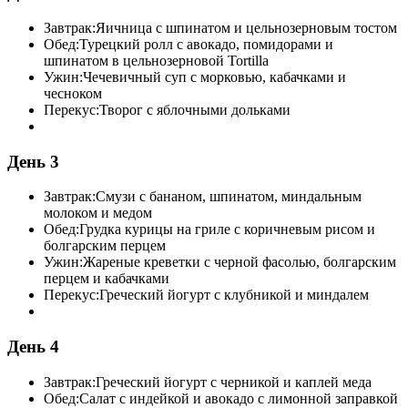
Завтрак:
Яичница с шпинатом и цельнозерновым тостом
Обед:
Турецкий ролл с авокадо, помидорами и
шпинатом в цельнозерновой Tortilla
Ужин:
Чечевичный суп с морковью, кабачками и
чесноком
Перекус:
Творог с яблочными дольками
День 3
Завтрак:
Смузи с бананом, шпинатом, миндальным
молоком и медом
Обед:
Грудка курицы на гриле с коричневым рисом и
болгарским перцем
Ужин:
Жареные креветки с черной фасолью, болгарским
перцем и кабачками
Перекус:
Греческий йогурт с клубникой и миндалем
День 4
Завтрак:
Греческий йогурт с черникой и каплей меда
Обед:
Салат с индейкой и авокадо с лимонной заправкой