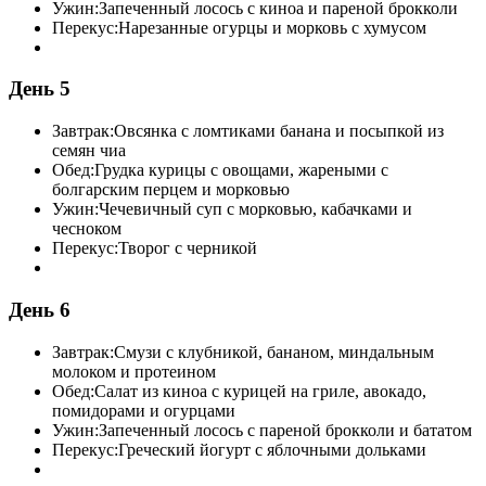
Ужин:
Запеченный лосось с киноа и пареной брокколи
Перекус:
Нарезанные огурцы и морковь с хумусом
День 5
Завтрак:
Овсянка с ломтиками банана и посыпкой из
семян чиа
Обед:
Грудка курицы с овощами, жареными с
болгарским перцем и морковью
Ужин:
Чечевичный суп с морковью, кабачками и
чесноком
Перекус:
Творог с черникой
День 6
Завтрак:
Смузи с клубникой, бананом, миндальным
молоком и протеином
Обед:
Салат из киноа с курицей на гриле, авокадо,
помидорами и огурцами
Ужин:
Запеченный лосось с пареной брокколи и бататом
Перекус:
Греческий йогурт с яблочными дольками