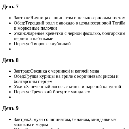
День 7
Завтрак:
Яичница с шпинатом и цельнозерновым тостом
Обед:
Турецкий ролл с авокадо в цельнозерновой Tortilla
и морковные палочки
Ужин:
Жареные креветки с черной фасолью, болгарским
перцем и кабачками
Перекус:
Творог с клубникой
День 8
Завтрак:
Овсянка с черникой и каплей меда
Обед:
Грудка курицы на гриле с коричневым рисом и
болгарским перцем
Ужин:
Запеченный лосось с киноа и пареной капустой
Перекус:
Греческий йогурт с миндалем
День 9
Завтрак:
Смузи со шпинатом, бананом, миндальным
молоком и медом