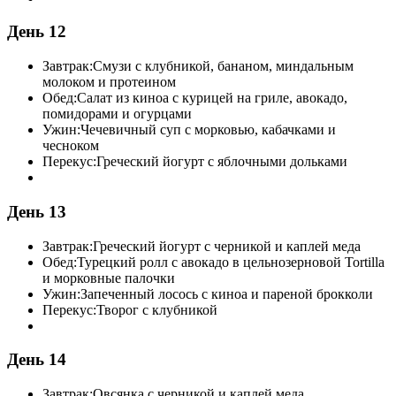
День 12
Завтрак:
Смузи с клубникой, бананом, миндальным
молоком и протеином
Обед:
Салат из киноа с курицей на гриле, авокадо,
помидорами и огурцами
Ужин:
Чечевичный суп с морковью, кабачками и
чесноком
Перекус:
Греческий йогурт с яблочными дольками
День 13
Завтрак:
Греческий йогурт с черникой и каплей меда
Обед:
Турецкий ролл с авокадо в цельнозерновой Tortilla
и морковные палочки
Ужин:
Запеченный лосось с киноа и пареной брокколи
Перекус:
Творог с клубникой
День 14
Завтрак:
Овсянка с черникой и каплей меда