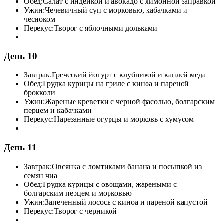
Обед:
Салат с индейкой и авокадо с лимонной заправкой
Ужин:
Чечевичный суп с морковью, кабачками и
чесноком
Перекус:
Творог с яблочными дольками
День 10
Завтрак:
Греческий йогурт с клубникой и каплей меда
Обед:
Грудка курицы на гриле с киноа и пареной
брокколи
Ужин:
Жареные креветки с черной фасолью, болгарским
перцем и кабачками
Перекус:
Нарезанные огурцы и морковь с хумусом
День 11
Завтрак:
Овсянка с ломтиками банана и посыпкой из
семян чиа
Обед:
Грудка курицы с овощами, жареными с
болгарским перцем и морковью
Ужин:
Запеченный лосось с киноа и пареной капустой
Перекус:
Творог с черникой