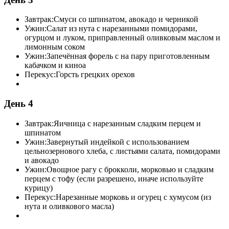
Завтрак:
Смуси со шпинатом, авокадо и черникой
Ужин:
Салат из нута с нарезанными помидорами,
огурцом и луком, приправленный оливковым маслом и
лимонным соком
Ужин:
Запечённая форель с на пару приготовленным
кабачком и киноа
Перекус:
Горсть грецких орехов
День 4
Завтрак:
Яичница с нарезанным сладким перцем и
шпинатом
Ужин:
Завернутый индейкой с использованием
цельнозернового хлеба, с листьями салата, помидорами
и авокадо
Ужин:
Овощное рагу с брокколи, морковью и сладким
перцем с тофу (если разрешено, иначе используйте
курицу)
Перекус:
Нарезанные морковь и огурец с хумусом (из
нута и оливкового масла)