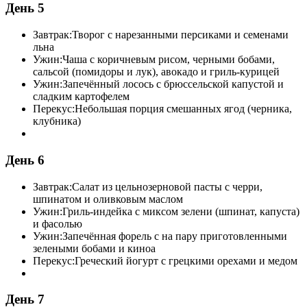
День 5
Завтрак:
Творог с нарезанными персиками и семенами
льна
Ужин:
Чаша с коричневым рисом, черными бобами,
сальсой (помидоры и лук), авокадо и гриль-курицей
Ужин:
Запечённый лосось с брюссельской капустой и
сладким картофелем
Перекус:
Небольшая порция смешанных ягод (черника,
клубника)
День 6
Завтрак:
Салат из цельнозерновой пасты с черри,
шпинатом и оливковым маслом
Ужин:
Гриль-индейка с миксом зелени (шпинат, капуста)
и фасолью
Ужин:
Запечённая форель с на пару приготовленными
зелеными бобами и киноа
Перекус:
Греческий йогурт с грецкими орехами и медом
День 7