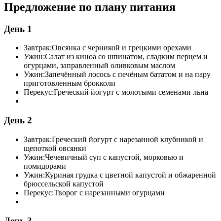
Предложение по плану питания
День 1
Завтрак:
Овсянка с черникой и грецкими орехами
Ужин:
Салат из киноа со шпинатом, сладким перцем и
огурцами, заправленный оливковым маслом
Ужин:
Запечённый лосось с печёным бататом и на пару
приготовленным брокколи
Перекус:
Греческий йогурт с молотыми семенами льна
День 2
Завтрак:
Греческий йогурт с нарезанной клубникой и
щепоткой овсянки
Ужин:
Чечевичный суп с капустой, морковью и
помидорами
Ужин:
Куриная грудка с цветной капустой и обжаренной
брюссельской капустой
Перекус:
Творог с нарезанными огурцами
День 3