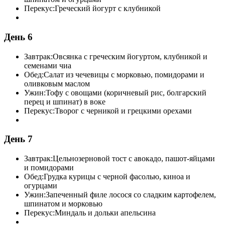
Перекус:
Греческий йогурт с клубникой
День 6
Завтрак:
Овсянка с греческим йогуртом, клубникой и
семенами чиа
Обед:
Салат из чечевицы с морковью, помидорами и
оливковым маслом
Ужин:
Тофу с овощами (коричневый рис, болгарский
перец и шпинат) в воке
Перекус:
Творог с черникой и грецкими орехами
День 7
Завтрак:
Цельнозерновой тост с авокадо, пашот-яйцами
и помидорами
Обед:
Грудка курицы с черной фасолью, киноа и
огурцами
Ужин:
Запеченный филе лосося со сладким картофелем,
шпинатом и морковью
Перекус:
Миндаль и дольки апельсина