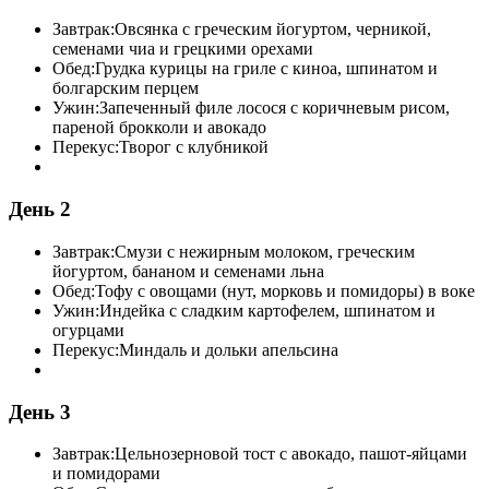
Завтрак:
Овсянка с греческим йогуртом, черникой,
семенами чиа и грецкими орехами
Обед:
Грудка курицы на гриле с киноа, шпинатом и
болгарским перцем
Ужин:
Запеченный филе лосося с коричневым рисом,
пареной брокколи и авокадо
Перекус:
Творог с клубникой
День 2
Завтрак:
Смузи с нежирным молоком, греческим
йогуртом, бананом и семенами льна
Обед:
Тофу с овощами (нут, морковь и помидоры) в воке
Ужин:
Индейка с сладким картофелем, шпинатом и
огурцами
Перекус:
Миндаль и дольки апельсина
День 3
Завтрак:
Цельнозерновой тост с авокадо, пашот-яйцами
и помидорами