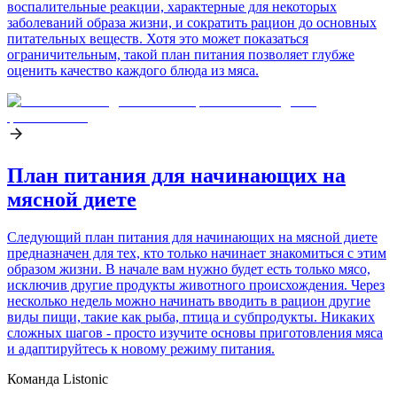
воспалительные реакции, характерные для некоторых
заболеваний образа жизни, и сократить рацион до основных
питательных веществ. Хотя это может показаться
ограничительным, такой план питания позволяет глубже
оценить качество каждого блюда из мяса.
План питания для начинающих на
мясной диете
Следующий план питания для начинающих на мясной диете
предназначен для тех, кто только начинает знакомиться с этим
образом жизни. В начале вам нужно будет есть только мясо,
исключив другие продукты животного происхождения. Через
несколько недель можно начинать вводить в рацион другие
виды пищи, такие как рыба, птица и субпродукты. Никаких
сложных шагов - просто изучите основы приготовления мяса
и адаптируйтесь к новому режиму питания.
Команда Listonic