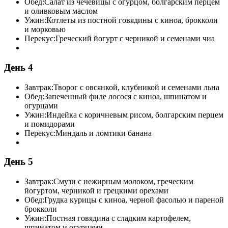
Обед:
Салат из чечевицы с огурцом, болгарским перцем
и оливковым маслом
Ужин:
Котлеты из постной говядины с киноа, брокколи
и морковью
Перекус:
Греческий йогурт с черникой и семенами чиа
День 4
Завтрак:
Творог с овсянкой, клубникой и семенами льна
Обед:
Запеченный филе лосося с киноа, шпинатом и
огурцами
Ужин:
Индейка с коричневым рисом, болгарским перцем
и помидорами
Перекус:
Миндаль и ломтики банана
День 5
Завтрак:
Смузи с нежирным молоком, греческим
йогуртом, черникой и грецкими орехами
Обед:
Грудка курицы с киноа, черной фасолью и пареной
брокколи
Ужин:
Постная говядина с сладким картофелем,
шпинатом и огурцами