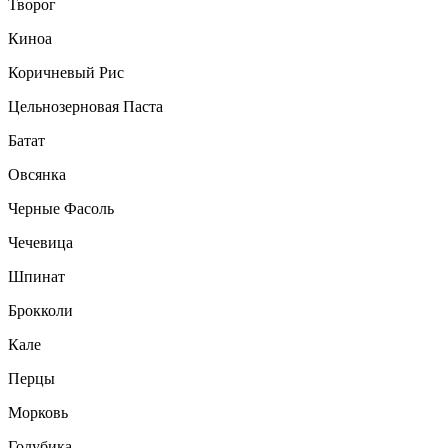
Творог
Киноа
Коричневый Рис
Цельнозерновая Паста
Батат
Овсянка
Черные Фасоль
Чечевица
Шпинат
Брокколи
Кале
Перцы
Морковь
Голубика