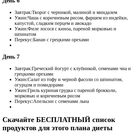
День 6
Завтрак:
Творог с черникой, малиной и миндалем
Ужин:
Чаша с коричневым рисом, фаршем из индейки,
капустой, сладким перцем и авокадо
Ужин:
Филе лосося с киноа, пареной морковью и
шпинатом
Перекус:
Банан с грецкими орехами
День 7
Завтрак:
Греческий йогурт с клубникой, семенами чиа и
грецкими орехами
Ужин:
Салат из тофу и черной фасоли со шпинатом,
огурцом и помидорами
Ужин:
Гриль куриная грудка с пареной брокколи,
морковью и коричневым рисом
Перекус:
Апельсин с семенами льна
Скачайте БЕСПЛАТНЫЙ список
продуктов для этого плана диеты