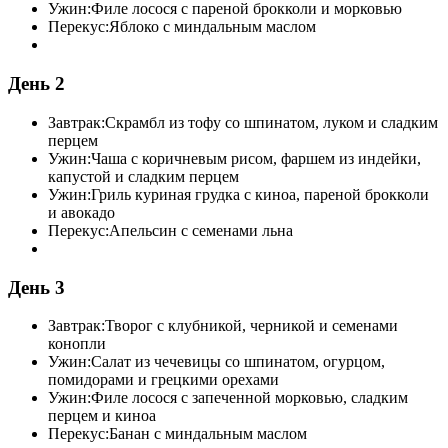
Ужин:
Филе лосося с пареной брокколи и морковью
Перекус:
Яблоко с миндальным маслом
День 2
Завтрак:
Скрамбл из тофу со шпинатом, луком и сладким
перцем
Ужин:
Чаша с коричневым рисом, фаршем из индейки,
капустой и сладким перцем
Ужин:
Гриль куриная грудка с киноа, пареной брокколи
и авокадо
Перекус:
Апельсин с семенами льна
День 3
Завтрак:
Творог с клубникой, черникой и семенами
конопли
Ужин:
Салат из чечевицы со шпинатом, огурцом,
помидорами и грецкими орехами
Ужин:
Филе лосося с запеченной морковью, сладким
перцем и киноа
Перекус:
Банан с миндальным маслом