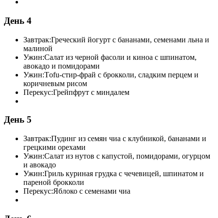
День 4
Завтрак:
Греческий йогурт с бананами, семенами льна и
малиной
Ужин:
Салат из черной фасоли и киноа с шпинатом,
авокадо и помидорами
Ужин:
Тofu-стир-фрай с брокколи, сладким перцем и
коричневым рисом
Перекус:
Грейпфрут с миндалем
День 5
Завтрак:
Пудинг из семян чиа с клубникой, бананами и
грецкими орехами
Ужин:
Салат из нутов с капустой, помидорами, огурцом
и авокадо
Ужин:
Гриль куриная грудка с чечевицей, шпинатом и
пареной брокколи
Перекус:
Яблоко с семенами чиа