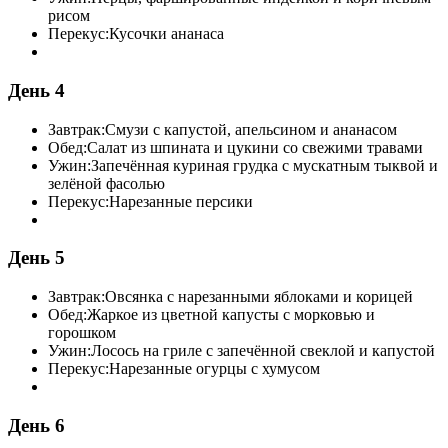
рисом
Перекус:
Кусочки ананаса
День 4
Завтрак:
Смузи с капустой, апельсином и ананасом
Обед:
Салат из шпината и цукини со свежими травами
Ужин:
Запечённая куриная грудка с мускатным тыквой и
зелёной фасолью
Перекус:
Нарезанные персики
День 5
Завтрак:
Овсянка с нарезанными яблоками и корицей
Обед:
Жаркое из цветной капусты с морковью и
горошком
Ужин:
Лосось на гриле с запечённой свеклой и капустой
Перекус:
Нарезанные огурцы с хумусом
День 6