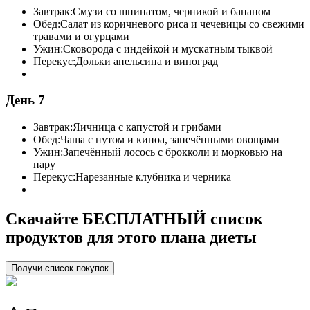
Завтрак:
Смузи со шпинатом, черникой и бананом
Обед:
Салат из коричневого риса и чечевицы со свежими
травами и огурцами
Ужин:
Сковорода с индейкой и мускатным тыквой
Перекус:
Дольки апельсина и виноград
День 7
Завтрак:
Яичница с капустой и грибами
Обед:
Чаша с нутом и киноа, запечёнными овощами
Ужин:
Запечённый лосось с брокколи и морковью на
пару
Перекус:
Нарезанные клубника и черника
Скачайте БЕСПЛАТНЫЙ список
продуктов для этого плана диеты
Получи список покупок