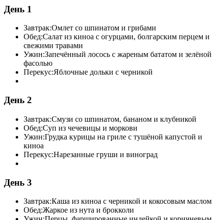
День 1
Завтрак:
Омлет со шпинатом и грибами
Обед:
Салат из киноа с огурцами, болгарским перцем и
свежими травами
Ужин:
Запечённый лосось с жареным бататом и зелёной
фасолью
Перекус:
Яблочные дольки с черникой
День 2
Завтрак:
Смузи со шпинатом, бананом и клубникой
Обед:
Суп из чечевицы и моркови
Ужин:
Грудка курицы на гриле с тушёной капустой и
киноа
Перекус:
Нарезанные груши и виноград
День 3
Завтрак:
Каша из киноа с черникой и кокосовым маслом
Обед:
Жаркое из нута и брокколи
Ужин:
Перцы, фаршированные индейкой и коричневым