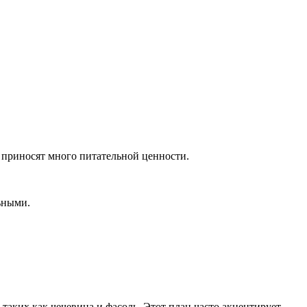
 приносят много питательной ценности.
ьными.
таких как чечевица и фасоль. Этот план часто акцентирует