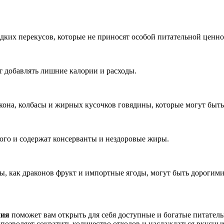
адких перекусов, которые не приносят особой питательной ценно
 добавлять лишние калории и расходы.
кона, колбасы и жирных кусочков говядины, которые могут быть
ого и содержат консерванты и нездоровые жиры.
ы, как драконов фрукт и импортные ягоды, могут быть дорогими
ния
поможет вам открыть для себя доступные и богатые питател
позволяет сократить количество отходов и наслаждаться вкусны